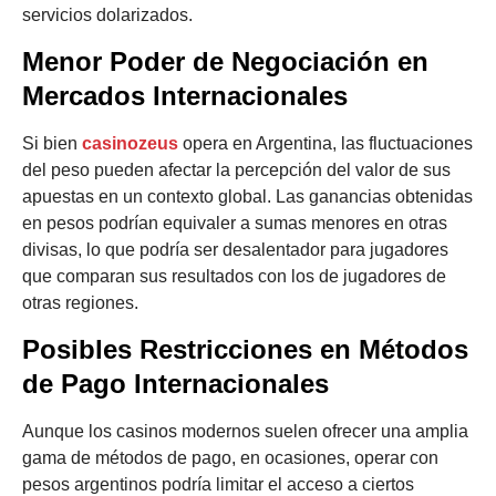
servicios dolarizados.
Menor Poder de Negociación en
Mercados Internacionales
Si bien
casinozeus
opera en Argentina, las fluctuaciones
del peso pueden afectar la percepción del valor de sus
apuestas en un contexto global. Las ganancias obtenidas
en pesos podrían equivaler a sumas menores en otras
divisas, lo que podría ser desalentador para jugadores
que comparan sus resultados con los de jugadores de
otras regiones.
Posibles Restricciones en Métodos
de Pago Internacionales
Aunque los casinos modernos suelen ofrecer una amplia
gama de métodos de pago, en ocasiones, operar con
pesos argentinos podría limitar el acceso a ciertos