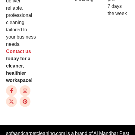
deliver
7 days
reliable,
the week
professional
cleaning
tailored to
your business
needs.
Contact us
today for a
cleaner,
healthier
workspace!
sofaandcarpetcleaning.com is a brand of Al Mandhar Pest