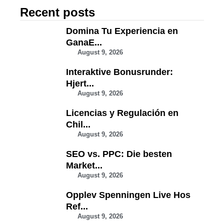
Recent posts
Domina Tu Experiencia en
GanaE...
August 9, 2026
Interaktive Bonusrunder:
Hjert...
August 9, 2026
Licencias y Regulación en
Chil...
August 9, 2026
SEO vs. PPC: Die besten
Market...
August 9, 2026
Opplev Spenningen Live Hos
Ref...
August 9, 2026