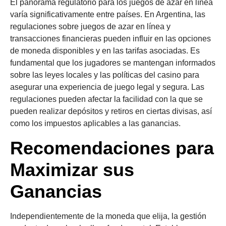
El panorama regulatorio para los juegos de azar en línea
varía significativamente entre países. En Argentina, las
regulaciones sobre juegos de azar en línea y
transacciones financieras pueden influir en las opciones
de moneda disponibles y en las tarifas asociadas. Es
fundamental que los jugadores se mantengan informados
sobre las leyes locales y las políticas del casino para
asegurar una experiencia de juego legal y segura. Las
regulaciones pueden afectar la facilidad con la que se
pueden realizar depósitos y retiros en ciertas divisas, así
como los impuestos aplicables a las ganancias.
Recomendaciones para
Maximizar sus
Ganancias
Independientemente de la moneda que elija, la gestión