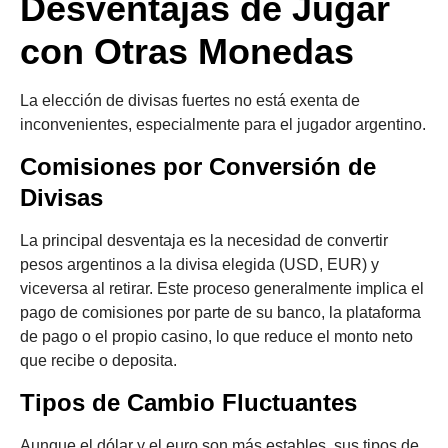
Desventajas de Jugar
con Otras Monedas
La elección de divisas fuertes no está exenta de
inconvenientes, especialmente para el jugador argentino.
Comisiones por Conversión de
Divisas
La principal desventaja es la necesidad de convertir
pesos argentinos a la divisa elegida (USD, EUR) y
viceversa al retirar. Este proceso generalmente implica el
pago de comisiones por parte de su banco, la plataforma
de pago o el propio casino, lo que reduce el monto neto
que recibe o deposita.
Tipos de Cambio Fluctuantes
Aunque el dólar y el euro son más estables, sus tipos de