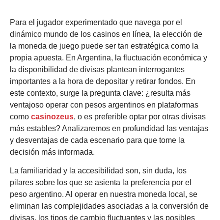
Para el jugador experimentado que navega por el
dinámico mundo de los casinos en línea, la elección de
la moneda de juego puede ser tan estratégica como la
propia apuesta. En Argentina, la fluctuación económica y
la disponibilidad de divisas plantean interrogantes
importantes a la hora de depositar y retirar fondos. En
este contexto, surge la pregunta clave: ¿resulta más
ventajoso operar con pesos argentinos en plataformas
como
casinozeus
, o es preferible optar por otras divisas
más estables? Analizaremos en profundidad las ventajas
y desventajas de cada escenario para que tome la
decisión más informada.
La familiaridad y la accesibilidad son, sin duda, los
pilares sobre los que se asienta la preferencia por el
peso argentino. Al operar en nuestra moneda local, se
eliminan las complejidades asociadas a la conversión de
divisas, los tipos de cambio fluctuantes y las posibles