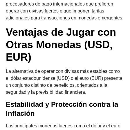
procesadores de pago internacionales que prefieren
operar con divisas fuertes o que imponen tarifas
adicionales para transacciones en monedas emergentes.
Ventajas de Jugar con
Otras Monedas (USD,
EUR)
La alternativa de operar con divisas más estables como
el dólar estadounidense (USD) o el euro (EUR) presenta
un conjunto distinto de beneficios, orientados a la
seguridad y la previsibilidad financiera.
Estabilidad y Protección contra la
Inflación
Las principales monedas fuertes como el dólar y el euro