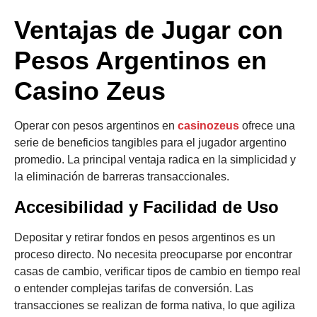
Ventajas de Jugar con
Pesos Argentinos en
Casino Zeus
Operar con pesos argentinos en
casinozeus
ofrece una
serie de beneficios tangibles para el jugador argentino
promedio. La principal ventaja radica en la simplicidad y
la eliminación de barreras transaccionales.
Accesibilidad y Facilidad de Uso
Depositar y retirar fondos en pesos argentinos es un
proceso directo. No necesita preocuparse por encontrar
casas de cambio, verificar tipos de cambio en tiempo real
o entender complejas tarifas de conversión. Las
transacciones se realizan de forma nativa, lo que agiliza