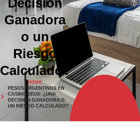
Decisión
Ganadora
o un
Riesgo
Calculado?
HOME
PESOS ARGENTINOS EN
CASINO ZEUS: ¿UNA
DECISIÓN GANADORA O
UN RIESGO CALCULADO?