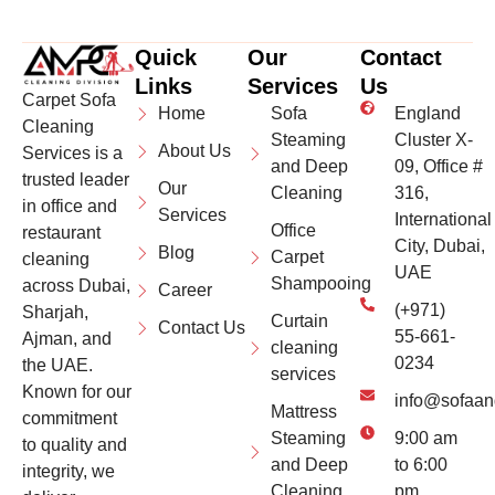
Quick
Our
Contact
Links
Services
Us
Carpet Sofa
Home
Sofa
England
Cleaning
Steaming
Cluster X-
About Us
Services is a
and Deep
09, Office #
trusted leader
Our
Cleaning
316,
in office and
Services
International
Office
restaurant
City, Dubai,
Blog
Carpet
cleaning
UAE
Shampooing
across Dubai,
Career
(+971)
Sharjah,
Curtain
Contact Us
55-661-
Ajman, and
cleaning
0234
the UAE.
services
Known for our
info@sofaan
Mattress
commitment
Steaming
9:00 am
to quality and
and Deep
to 6:00
integrity, we
Cleaning
pm,