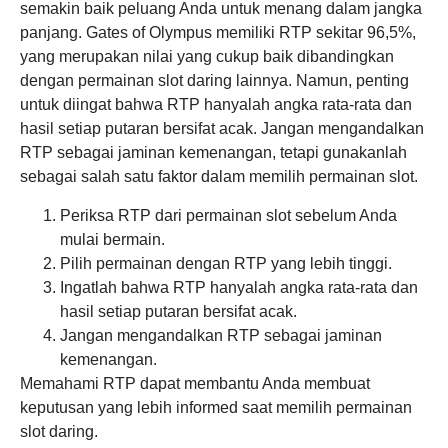
semakin baik peluang Anda untuk menang dalam jangka
panjang. Gates of Olympus memiliki RTP sekitar 96,5%,
yang merupakan nilai yang cukup baik dibandingkan
dengan permainan slot daring lainnya. Namun, penting
untuk diingat bahwa RTP hanyalah angka rata-rata dan
hasil setiap putaran bersifat acak. Jangan mengandalkan
RTP sebagai jaminan kemenangan, tetapi gunakanlah
sebagai salah satu faktor dalam memilih permainan slot.
Periksa RTP dari permainan slot sebelum Anda
mulai bermain.
Pilih permainan dengan RTP yang lebih tinggi.
Ingatlah bahwa RTP hanyalah angka rata-rata dan
hasil setiap putaran bersifat acak.
Jangan mengandalkan RTP sebagai jaminan
kemenangan.
Memahami RTP dapat membantu Anda membuat
keputusan yang lebih informed saat memilih permainan
slot daring.