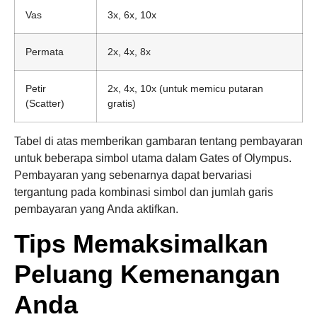
Vas
3x, 6x, 10x
Permata
2x, 4x, 8x
Petir
2x, 4x, 10x (untuk memicu putaran
(Scatter)
gratis)
Tabel di atas memberikan gambaran tentang pembayaran
untuk beberapa simbol utama dalam Gates of Olympus.
Pembayaran yang sebenarnya dapat bervariasi
tergantung pada kombinasi simbol dan jumlah garis
pembayaran yang Anda aktifkan.
Tips Memaksimalkan
Peluang Kemenangan
Anda