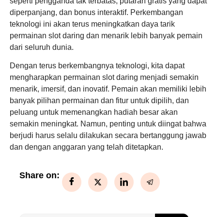
seperti pengganda tak terbatas, putaran gratis yang dapat
diperpanjang, dan bonus interaktif. Perkembangan
teknologi ini akan terus meningkatkan daya tarik
permainan slot daring dan menarik lebih banyak pemain
dari seluruh dunia.
Dengan terus berkembangnya teknologi, kita dapat
mengharapkan permainan slot daring menjadi semakin
menarik, imersif, dan inovatif. Pemain akan memiliki lebih
banyak pilihan permainan dan fitur untuk dipilih, dan
peluang untuk memenangkan hadiah besar akan
semakin meningkat. Namun, penting untuk diingat bahwa
berjudi harus selalu dilakukan secara bertanggung jawab
dan dengan anggaran yang telah ditetapkan.
Share on: