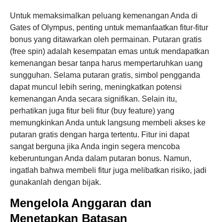
Untuk memaksimalkan peluang kemenangan Anda di
Gates of Olympus, penting untuk memanfaatkan fitur-fitur
bonus yang ditawarkan oleh permainan. Putaran gratis
(free spin) adalah kesempatan emas untuk mendapatkan
kemenangan besar tanpa harus mempertaruhkan uang
sungguhan. Selama putaran gratis, simbol pengganda
dapat muncul lebih sering, meningkatkan potensi
kemenangan Anda secara signifikan. Selain itu,
perhatikan juga fitur beli fitur (buy feature) yang
memungkinkan Anda untuk langsung membeli akses ke
putaran gratis dengan harga tertentu. Fitur ini dapat
sangat berguna jika Anda ingin segera mencoba
keberuntungan Anda dalam putaran bonus. Namun,
ingatlah bahwa membeli fitur juga melibatkan risiko, jadi
gunakanlah dengan bijak.
Mengelola Anggaran dan
Menetapkan Batasan