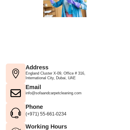
Address
England Cluster X-09, Office # 316,
International City, Dubai, UAE
Email
info@sofaandcarpetcleaning.com
Phone
(+971) 55-661-0234
Working Hours