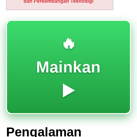
dan Perkembangan Teknologi
🔥
Mainkan
▶️
Pengalaman