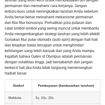
taruhan yang lebih kecil untuk membiasakan diri dengan
permainan dan memahami cara kerjanya. Jangan
terburu-buru untuk meningkatkan taruhan Anda sebelum
Anda benar-benar memahami mekanisme permainan
dan fitur-fitur bonusnya. Perhatikan pola putaran dan
catat simbol-simbol yang sering muncul untuk membantu
Anda mengembangkan strategi taruhan yang lebih efektif.
Gunakan fitur putar otomatis (auto spin) dengan hati-hati
dan tetapkan batas kerugian untuk menghindari
kehilangan uang lebih banyak dari yang Anda mampu.
Ingatlah bahwa Gates of Olympus adalah permainan
dengan volatilitas tinggi, jadi bersabarlah dan jangan
berkecil hati jika Anda tidak langsung memenangkan
hadiah besar.
Simbol
Pembayaran (berdasarkan taruhan)
Mahkota
5x, 10x, 20x