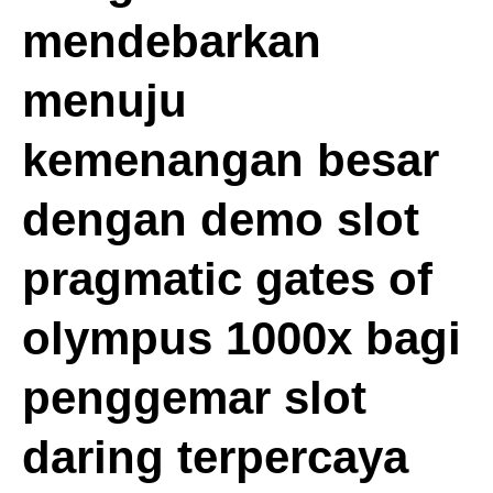
mendebarkan
menuju
kemenangan besar
dengan demo slot
pragmatic gates of
olympus 1000x bagi
penggemar slot
daring terpercaya