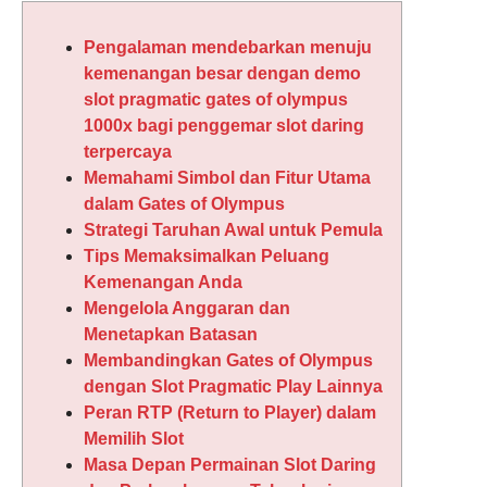
Pengalaman mendebarkan menuju
kemenangan besar dengan demo
slot pragmatic gates of olympus
1000x bagi penggemar slot daring
terpercaya
Memahami Simbol dan Fitur Utama
dalam Gates of Olympus
Strategi Taruhan Awal untuk Pemula
Tips Memaksimalkan Peluang
Kemenangan Anda
Mengelola Anggaran dan
Menetapkan Batasan
Membandingkan Gates of Olympus
dengan Slot Pragmatic Play Lainnya
Peran RTP (Return to Player) dalam
Memilih Slot
Masa Depan Permainan Slot Daring