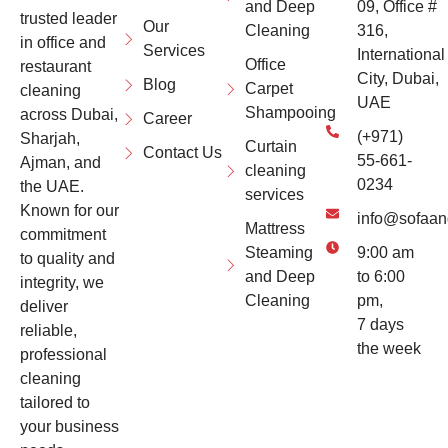
and Deep
09, Office #
trusted leader
Our
Cleaning
316,
in office and
Services
International
Office
restaurant
City, Dubai,
Blog
Carpet
cleaning
UAE
Shampooing
across Dubai,
Career
(+971)
Sharjah,
Curtain
Contact Us
55-661-
Ajman, and
cleaning
0234
the UAE.
services
Known for our
info@sofaan
Mattress
commitment
Steaming
9:00 am
to quality and
and Deep
to 6:00
integrity, we
Cleaning
pm,
deliver
7 days
reliable,
the week
professional
cleaning
tailored to
your business