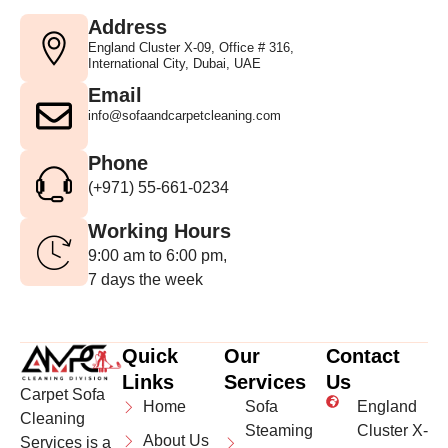
Address
England Cluster X-09, Office # 316,
International City, Dubai, UAE
Email
info@sofaandcarpetcleaning.com
Phone
(+971) 55-661-0234
Working Hours
9:00 am to 6:00 pm,
7 days the week
Quick
Our
Contact
Links
Services
Us
Carpet Sofa
Home
Sofa
England
Cleaning
Steaming
Cluster X-
About Us
Services is a