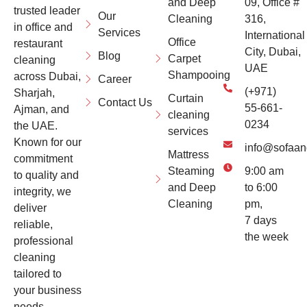
and Deep
09, Office #
trusted leader
Our
Cleaning
316,
in office and
Services
International
Office
restaurant
City, Dubai,
Blog
Carpet
cleaning
UAE
Shampooing
across Dubai,
Career
(+971)
Sharjah,
Curtain
Contact Us
55-661-
Ajman, and
cleaning
0234
the UAE.
services
Known for our
info@sofaan
Mattress
commitment
Steaming
9:00 am
to quality and
and Deep
to 6:00
integrity, we
Cleaning
pm,
deliver
7 days
reliable,
the week
professional
cleaning
tailored to
your business
needs.