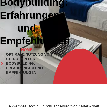
Bodybuilding:
Erfahrungen
und
Empfehlungen
HOME
OPTIMALE NUTZUNG VON
STEROIDEN FÜR
BODYBUILDING:
ERFAHRUNGEN UND
EMPFEHLUNGEN
Die Welt des Bodybuildings ist geprägt von harter Arbeit,