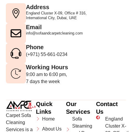
Address
England Cluster X-09, Office # 316,
International City, Dubai, UAE
Email
info@sofaandcarpetcleaning.com
Phone
(+971) 55-661-0234
Working Hours
9:00 am to 6:00 pm,
7 days the week
Quick
Our
Contact
Links
Services
Us
Carpet Sofa
Home
Sofa
England
Cleaning
Steaming
Cluster X-
About Us
Services is a