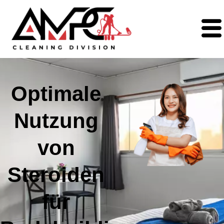
Optimale
Nutzung
von
Steroiden
für