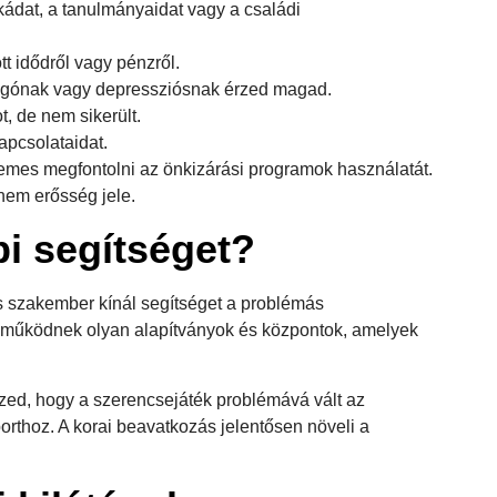
ádat, a tanulmányaidat vagy a családi
t idődről vagy pénzről.
ongónak vagy depressziósnak érzed magad.
, de nem sikerült.
apcsolataidat.
rdemes megfontolni az önkizárási programok használatát.
nem erősség jele.
bi segítséget?
s szakember kínál segítséget a problémás
s működnek olyan alapítványok és központok, amelyek
rzed, hogy a szerencsejáték problémává vált az
rthoz. A korai beavatkozás jelentősen növeli a