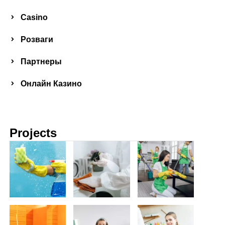
Сasino
Розваги
Партнеры
Онлайн Казино
Projects