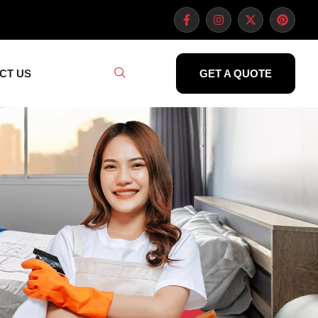
CT US
GET A QUOTE