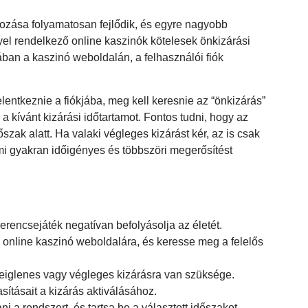
ozása folyamatosan fejlődik, és egyre nagyobb
yel rendelkező online kaszinók kötelesek önkizárási
ában a kaszinó weboldalán, a felhasználói fiók
elentkeznie a fiókjába, meg kell keresnie az “önkizárás”
 a kívánt kizárási időtartamot. Fontos tudni, hogy az
szak alatt. Ha valaki végleges kizárást kér, az is csak
i gyakran időigényes és többszöri megerősítést
rencsejáték negatívan befolyásolja az életét.
 online kaszinó weboldalára, és keresse meg a felelős
eiglenes vagy végleges kizárásra van szüksége.
ításait a kizárás aktiválásához.
i a rendszert, és tartsa be a választott időszakot.