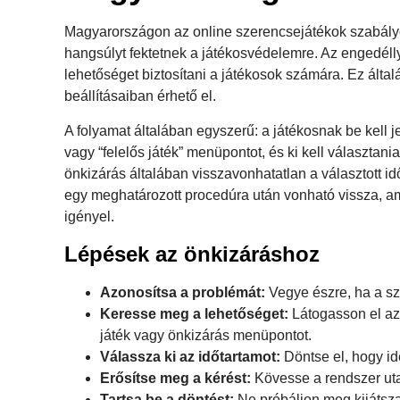
Magyarországon az online szerencsejátékok szabály
hangsúlyt fektetnek a játékosvédelemre. Az engedéll
lehetőséget biztosítani a játékosok számára. Ez által
beállításaiban érhető el.
A folyamat általában egyszerű: a játékosnak be kell j
vagy “felelős játék” menüpontot, és ki kell választania
önkizárás általában visszavonhatatlan a választott idő
egy meghatározott procedúra után vonható vissza, am
igényel.
Lépések az önkizáráshoz
Azonosítsa a problémát:
Vegye észre, ha a sze
Keresse meg a lehetőséget:
Látogasson el az
játék vagy önkizárás menüpontot.
Válassza ki az időtartamot:
Döntse el, hogy id
Erősítse meg a kérést:
Kövesse a rendszer utas
Tartsa be a döntést:
Ne próbáljon meg kijátszan