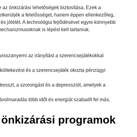
 az önkizárási lehetőségek biztosítása. Ezek a
elkerüljék a felelősséget, hanem éppen ellenkezőleg,
s jólétét. A technológia fejlődésével egyre könnyebb
echanizmusoknak is lépést kell tartaniuk.
visszanyerni az irányítást a szerencsejátékokkal
 költekezést és a szerencsejáték okozta pénzügyi
resszt, a szorongást és a depressziót, amelyek a
távolmaradás több időt és energiát szabadít fel más,
önkizárási programok