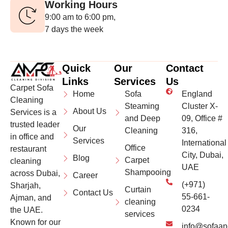
Working Hours
9:00 am to 6:00 pm,
7 days the week
Quick
Our
Contact
Links
Services
Us
Carpet Sofa
Home
Sofa
England
Cleaning
Steaming
Cluster X-
About Us
Services is a
and Deep
09, Office #
trusted leader
Our
Cleaning
316,
in office and
Services
International
Office
restaurant
City, Dubai,
Blog
Carpet
cleaning
UAE
Shampooing
across Dubai,
Career
(+971)
Sharjah,
Curtain
Contact Us
55-661-
Ajman, and
cleaning
0234
the UAE.
services
Known for our
info@sofaan