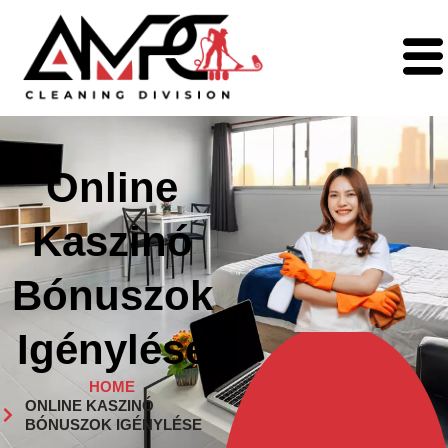
Online
Kaszinó
Bónuszok
Igénylése
HOME
ONLINE KASZINÓ
BÓNUSZOK IGÉNYLÉSE