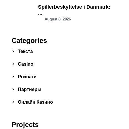
Spillerbeskyttelse i Danmark:
...
August 8, 2026
Categories
Текста
Сasino
Розваги
Партнеры
Онлайн Казино
Projects