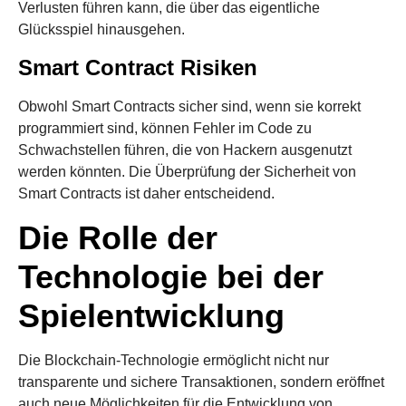
Verlusten führen kann, die über das eigentliche
Glücksspiel hinausgehen.
Smart Contract Risiken
Obwohl Smart Contracts sicher sind, wenn sie korrekt
programmiert sind, können Fehler im Code zu
Schwachstellen führen, die von Hackern ausgenutzt
werden könnten. Die Überprüfung der Sicherheit von
Smart Contracts ist daher entscheidend.
Die Rolle der
Technologie bei der
Spielentwicklung
Die Blockchain-Technologie ermöglicht nicht nur
transparente und sichere Transaktionen, sondern eröffnet
auch neue Möglichkeiten für die Entwicklung von