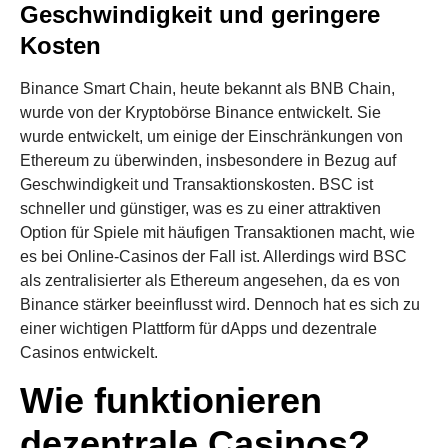
Geschwindigkeit und geringere
Kosten
Binance Smart Chain, heute bekannt als BNB Chain,
wurde von der Kryptobörse Binance entwickelt. Sie
wurde entwickelt, um einige der Einschränkungen von
Ethereum zu überwinden, insbesondere in Bezug auf
Geschwindigkeit und Transaktionskosten. BSC ist
schneller und günstiger, was es zu einer attraktiven
Option für Spiele mit häufigen Transaktionen macht, wie
es bei Online-Casinos der Fall ist. Allerdings wird BSC
als zentralisierter als Ethereum angesehen, da es von
Binance stärker beeinflusst wird. Dennoch hat es sich zu
einer wichtigen Plattform für dApps und dezentrale
Casinos entwickelt.
Wie funktionieren
dezentrale Casinos?