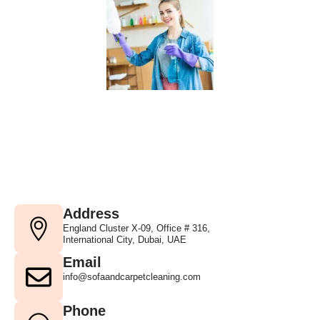
Address
England Cluster X-09, Office # 316,
International City, Dubai, UAE
Email
info@sofaandcarpetcleaning.com
Phone