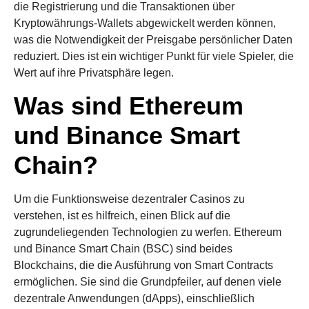
die Registrierung und die Transaktionen über
Kryptowährungs-Wallets abgewickelt werden können,
was die Notwendigkeit der Preisgabe persönlicher Daten
reduziert. Dies ist ein wichtiger Punkt für viele Spieler, die
Wert auf ihre Privatsphäre legen.
Was sind Ethereum
und Binance Smart
Chain?
Um die Funktionsweise dezentraler Casinos zu
verstehen, ist es hilfreich, einen Blick auf die
zugrundeliegenden Technologien zu werfen. Ethereum
und Binance Smart Chain (BSC) sind beides
Blockchains, die die Ausführung von Smart Contracts
ermöglichen. Sie sind die Grundpfeiler, auf denen viele
dezentrale Anwendungen (dApps), einschließlich