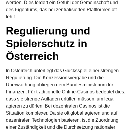
werden. Dies fördert ein Gefühl der Gemeinschaft und
des Eigentums, das bei zentralisierten Plattformen oft
fehlt.
Regulierung und
Spielerschutz in
Österreich
In Österreich unterliegt das Glücksspiel einer strengen
Regulierung. Die Konzessionsvergabe und die
Überwachung obliegen dem Bundesministerium für
Finanzen. Für traditionelle Online-Casinos bedeutet dies,
dass sie strenge Auflagen erfüllen müssen, um legal
agieren zu dürfen. Bei dezentralen Casinos ist die
Situation komplexer. Da sie oft global agieren und auf
dezentralen Technologien basieren, ist die Zuordnung
einer Zuständigkeit und die Durchsetzung nationaler