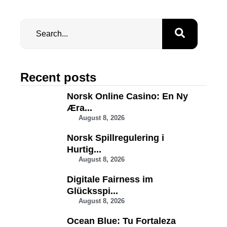
Recent posts
Norsk Online Casino: En Ny
Æra...
August 8, 2026
Norsk Spillregulering i
Hurtig...
August 8, 2026
Digitale Fairness im
Glücksspi...
August 8, 2026
Ocean Blue: Tu Fortaleza