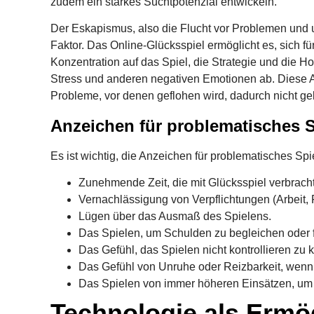
zudem ein starkes Suchtpotenzial entwickeln.
Der Eskapismus, also die Flucht vor Problemen und u
Faktor. Das Online-Glücksspiel ermöglicht es, sich 
Konzentration auf das Spiel, die Strategie und die 
Stress und anderen negativen Emotionen ab. Diese A
Probleme, vor denen geflohen wird, dadurch nicht gel
Anzeichen für problematisches S
Es ist wichtig, die Anzeichen für problematisches Sp
Zunehmende Zeit, die mit Glücksspiel verbracht
Vernachlässigung von Verpflichtungen (Arbeit, 
Lügen über das Ausmaß des Spielens.
Das Spielen, um Schulden zu begleichen oder f
Das Gefühl, das Spielen nicht kontrollieren zu 
Das Gefühl von Unruhe oder Reizbarkeit, wenn n
Das Spielen von immer höheren Einsätzen, um d
Technologie als Ermög