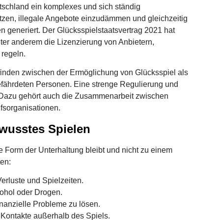
tschland ein komplexes und sich ständig
hützen, illegale Angebote einzudämmen und gleichzeitig
n generiert. Der Glücksspielstaatsvertrag 2021 hat
er anderem die Lizenzierung von Anbietern,
regeln.
finden zwischen der Ermöglichung von Glücksspiel als
fährdeten Personen. Eine strenge Regulierung und
 Dazu gehört auch die Zusammenarbeit zwischen
fsorganisationen.
ewusstes Spielen
e Form der Unterhaltung bleibt und nicht zu einem
ten:
Verluste und Spielzeiten.
kohol oder Drogen.
inanzielle Probleme zu lösen.
Kontakte außerhalb des Spiels.