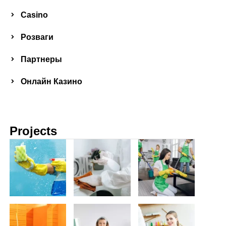
Сasino
Розваги
Партнеры
Онлайн Казино
Projects