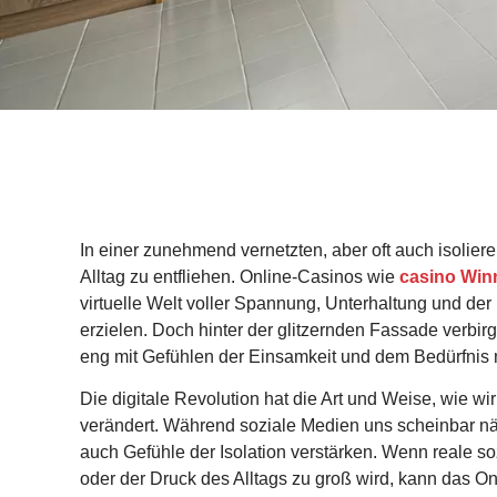
In einer zunehmend vernetzten, aber oft auch isoli
Alltag zu entfliehen. Online-Casinos wie
casino Win
virtuelle Welt voller Spannung, Unterhaltung und der
erzielen. Doch hinter der glitzernden Fassade verbirg
eng mit Gefühlen der Einsamkeit und dem Bedürfnis
Die digitale Revolution hat die Art und Weise, wie wi
verändert. Während soziale Medien uns scheinbar 
auch Gefühle der Isolation verstärken. Wenn reale 
oder der Druck des Alltags zu groß wird, kann das On