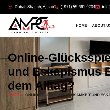
Dubai, Sharjah, Ajman
(+971) 55-661-0234
info
HOME
ABOUT U
Online-Glücksspie
und Eskapismus 
dem Alltag?
HOME
ONLINE-GLÜCKSSPIEL EINSAMKEIT UND ESK