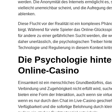
werden. Die Anonymität des Internets ermöglicht es, 
vielleicht unerreichbar scheint, und die Aufregung 
ablenken.
Diese Flucht vor der Realität ist ein komplexes Ph
birgt. Während für viele Spieler das Online-Glückssp
für andere zu einer gefährlichen Sucht werden, die we
daher unerlässlich, die psychologischen Treiber hint
Technologie und Regulierung in diesem Kontext kriti
Die Psychologie hint
Online-Casino
Einsamkeit ist ein menschliches Grundbedürfnis, das
Verbindung und Zugehörigkeit nicht erfüllt wird, s
bieten eine Form der Interaktion, auch wenn sie virtue
wenn es nur durch den Chat im Live-Casino geschieht,
Verfügbarkeit und die sofortige Belohnung durch kl