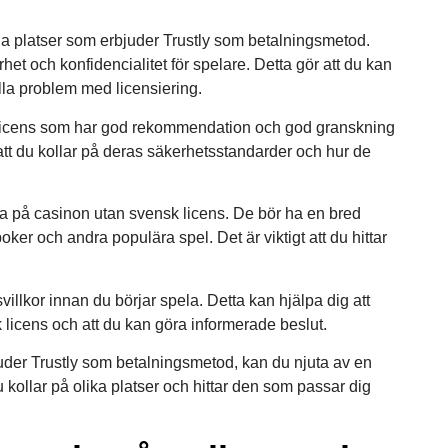
lja platser som erbjuder Trustly som betalningsmetod.
het och konfidencialitet för spelare. Detta gör att du kan
ella problem med licensiering.
 licens som har god rekommendation och god granskning
t att du kollar på deras säkerhetsstandarder och hur de
iga på casinon utan svensk licens. De bör ha en bred
oker och andra populära spel. Det är viktigt att du hittar
svillkor innan du börjar spela. Detta kan hjälpa dig att
 licens och att du kan göra informerade beslut.
uder Trustly som betalningsmetod, kan du njuta av en
u kollar på olika platser och hittar den som passar dig