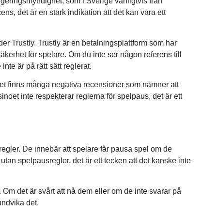
regeringsmyndighet, som i Sverige vanligtvis från
ns, det är en stark indikation att det kan vara ett
er Trustly. Trustly är en betalningsplattform som har
erhet för spelare. Om du inte ser någon referens till
nte är på rätt sätt reglerat.
 det finns många negativa recensioner som nämner att
inoet inte respekterar reglerna för spelpaus, det är ett
regler. De innebär att spelare får pausa spel om de
utan spelpausregler, det är ett tecken att det kanske inte
 Om det är svårt att nå dem eller om de inte svarar på
undvika det.