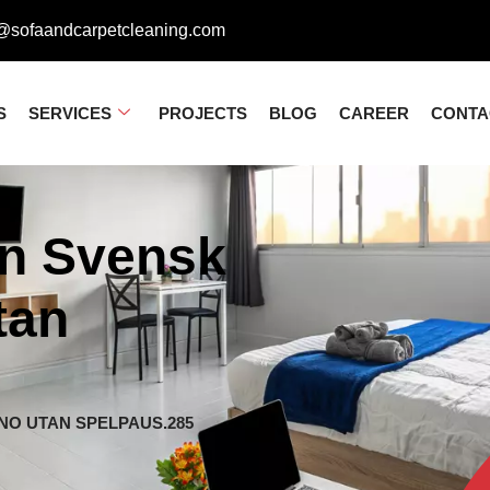
@sofaandcarpetcleaning.com
S
SERVICES
PROJECTS
BLOG
CAREER
CONTA
an Svensk
tan
INO UTAN SPELPAUS.285