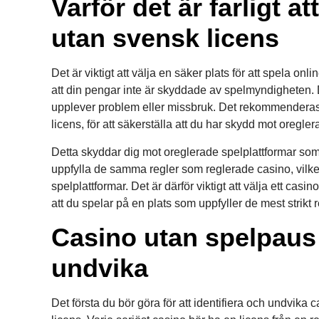
Varför det är farligt a
utan svensk licens
Det är viktigt att välja en säker plats för att spela onl
att din pengar inte är skyddade av spelmyndigheten. De
upplever problem eller missbruk. Det rekommenderas at
licens, för att säkerställa att du har skydd mot oregler
Detta skyddar dig mot oreglerade spelplattformar som
uppfylla de samma regler som reglerade casino, vilket 
spelplattformar. Det är därför viktigt att välja ett casi
att du spelar på en plats som uppfyller de mest strikt
Casino utan spelpaus 
undvika
Det första du bör göra för att identifiera och undvika 