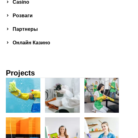
Сasino
Розваги
Партнеры
Онлайн Казино
Projects