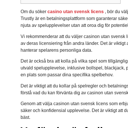
Om du söker
casino utan svensk licens
, bör du vä
Trustly är en betalningsplattform som garanterar säker
njuta av spelupplevelser utan att oroa dig för potenti
Vi rekommenderar att du väljer casinon utan svensk
av deras licensiering från andra länder. Det är viktig
hanterar spelarens personliga data.
Det är också bra att kolla på vilka spel som tillgängl
utvald spelupplevelse, inklusive bollspel, blackjack, p
en plats som passar dina specifika spelbehov.
Det är viktigt att du kollar på spelregler och betalning
förstå vad du kan förvänta dig av casinon utan svensk
Genom att välja casinon utan svensk licens som erbj
säker och konfidensial upplevelse. Det är viktigt att d
bäst.