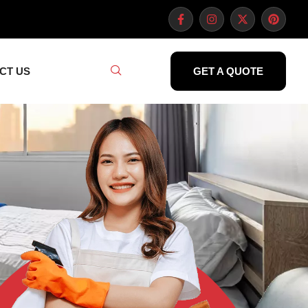
CT US
GET A QUOTE