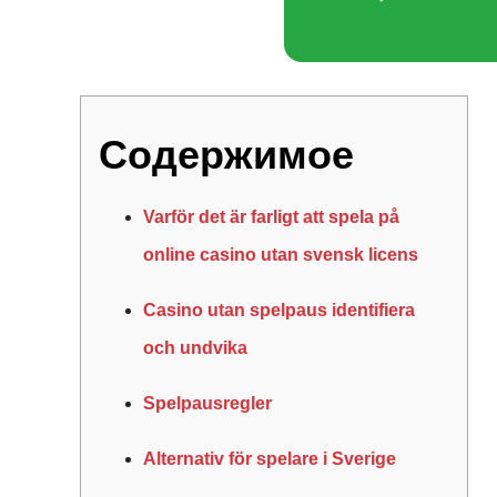
Содержимое
Varför det är farligt att spela på
online casino utan svensk licens
Casino utan spelpaus identifiera
och undvika
Spelpausregler
Alternativ för spelare i Sverige