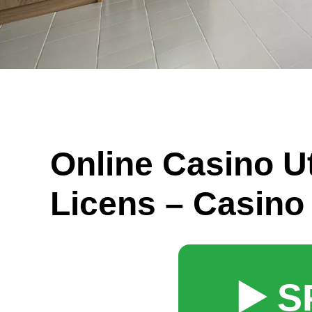
Online Casino U
Licens – Casino
▶️ 