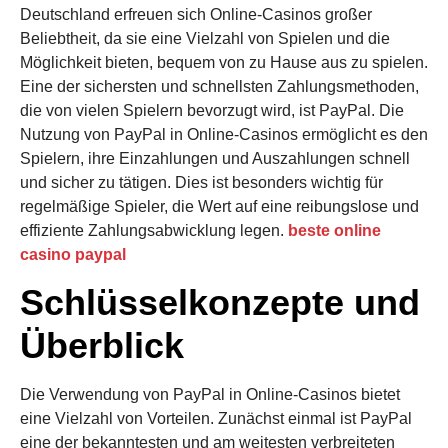
Deutschland erfreuen sich Online-Casinos großer
Beliebtheit, da sie eine Vielzahl von Spielen und die
Möglichkeit bieten, bequem von zu Hause aus zu spielen.
Eine der sichersten und schnellsten Zahlungsmethoden,
die von vielen Spielern bevorzugt wird, ist PayPal. Die
Nutzung von PayPal in Online-Casinos ermöglicht es den
Spielern, ihre Einzahlungen und Auszahlungen schnell
und sicher zu tätigen. Dies ist besonders wichtig für
regelmäßige Spieler, die Wert auf eine reibungslose und
effiziente Zahlungsabwicklung legen.
beste online
casino paypal
Schlüsselkonzepte und
Überblick
Die Verwendung von PayPal in Online-Casinos bietet
eine Vielzahl von Vorteilen. Zunächst einmal ist PayPal
eine der bekanntesten und am weitesten verbreiteten