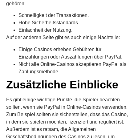
gehören:
Schnelligkeit der Transaktionen.
Hohe Sicherheitsstandards.
Einfachheit der Nutzung.
Auf der anderen Seite gibt es auch einige Nachteile:
Einige Casinos erheben Gebühren für
Einzahlungen oder Auszahlungen über PayPal.
Nicht alle Online-Casinos akzeptieren PayPal als
Zahlungsmethode.
Zusätzliche Einblicke
Es gibt einige wichtige Punkte, die Spieler beachten
sollten, wenn sie PayPal in Online-Casinos verwenden.
Zum Beispiel sollten sie sicherstellen, dass das Casino,
in dem sie spielen möchten, lizenziert und reguliert ist.
Außerdem ist es ratsam, die Allgemeinen
Geschäftsbedingungen des Casinos zu lesen, um