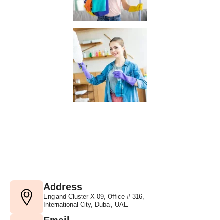
Address
England Cluster X-09, Office # 316,
International City, Dubai, UAE
Email