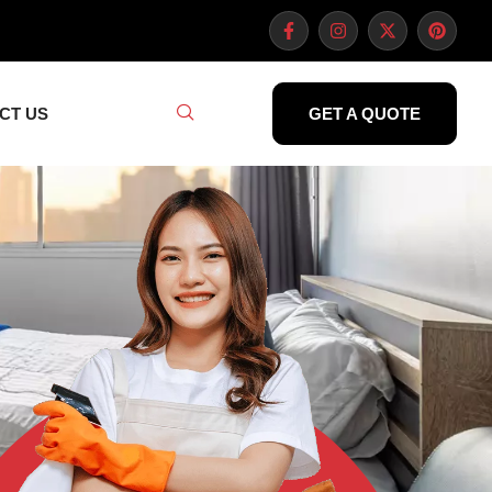
CT US
GET A QUOTE