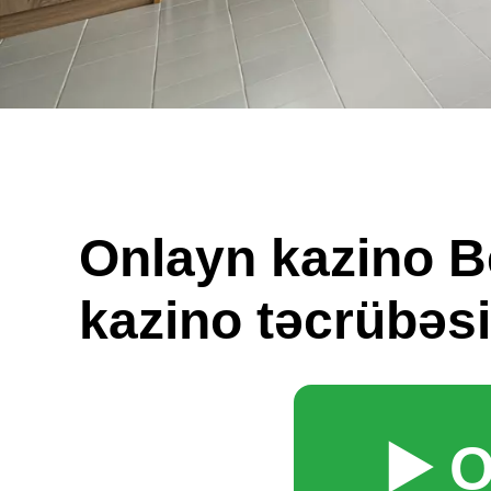
Onlayn kazino B
kazino təcrübəsi
▶️ 