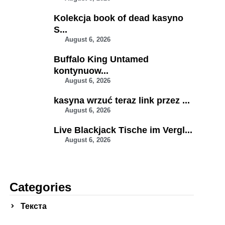
Kolekcja book of dead kasyno
S...
August 6, 2026
Buffalo King Untamed
kontynuow...
August 6, 2026
kasyna wrzuć teraz link przez ...
August 6, 2026
Live Blackjack Tische im Vergl...
August 6, 2026
Categories
Текста