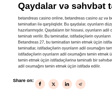
Qaydalar və səhvbət t
betandreas casino online, betandreas casino az və 
təminatları ilə qarşılıqlıdır. Bu qaydalar, oyunların 
hazırlanmışdır. Qaydaların bir hissəsi, oyunların adil 
təminatı verilir. Bu təminatlar, istifadəçilərin oyunları
Betandreas 27, bu təminatları təmin etmək üçün istifad
təminatlar, istifadəçilərin oyunların adil oxumağını tə
istifadəçilərin oyunların adil oxumağını təmin etmək ü
təmin etmək üçün istifadəçilərinə təminatlı bir səhvbət 
adil oxumağını təmin etmək üçün istifadə edilir.
Share on: