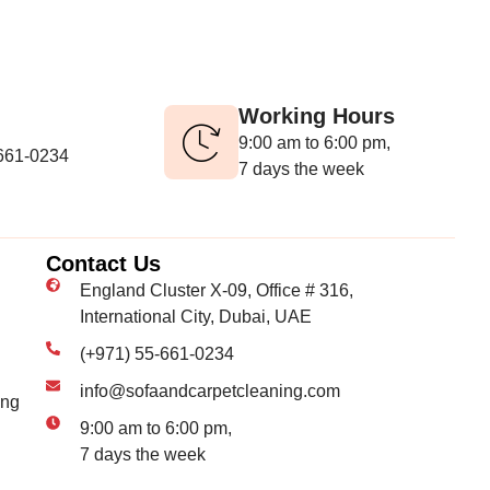
Working Hours
9:00 am to 6:00 pm,
-661-0234
7 days the week
Contact Us
England Cluster X-09, Office # 316,
International City, Dubai, UAE
(+971) 55-661-0234
info@sofaandcarpetcleaning.com
ing
9:00 am to 6:00 pm,
7 days the week