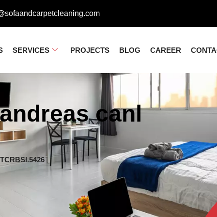
@sofaandcarpetcleaning.com
S
SERVICES
PROJECTS
BLOG
CAREER
CONTA
andreas canl
TCRBSI.5426