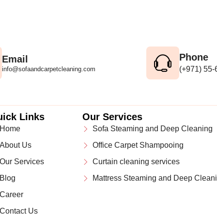
Phone
Email
(+971) 55
info@sofaandcarpetcleaning.com
ick Links
Our Services
Home
Sofa Steaming and Deep Cleaning
About Us
Office Carpet Shampooing
Our Services
Curtain cleaning services
Blog
Mattress Steaming and Deep Clean
Career
Contact Us