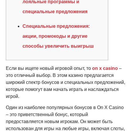
лояльные программы и
специальные предложения
Специальные предложения:
акции, промокоды и другие
способы увеличить выигрыш
Если вы ищете новый игровой опыт, то
on x casino
–
это отличный выбор. В этом казино предлагается
широкий спектр бонусов и специальных предложений,
которые помогут вам начать играть и наслаждаться
игрой.
Один из наиболее популярных бонусов в On X Casino
– это приветственный бонус, который
предоставляется новым игрокам. Он может быть
использован для игры на любые игры, включая слоты,