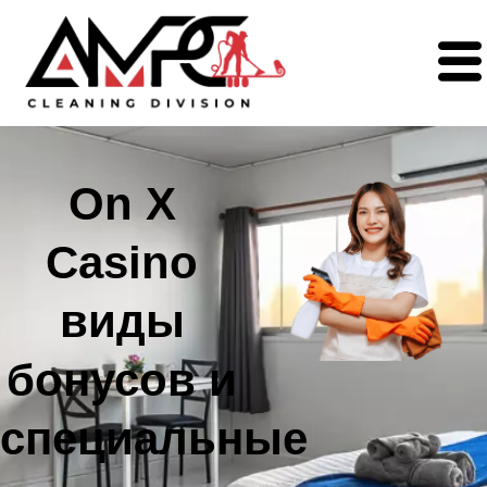
On X
Casino
виды
бонусов и
специальные