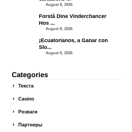
August 8, 2026
Forstå Dine Vinderchancer
Hos ...
August 8, 2026
¡Ecuatorianos, a Ganar con
Slo...
August 8, 2026
Categories
Текста
Сasino
Розваги
Партнеры