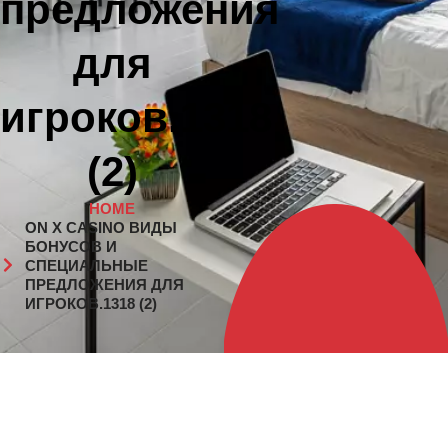
предложения
для
игроков.1318
(2)
HOME
ON X CASINO ВИДЫ
БОНУСОВ И
СПЕЦИАЛЬНЫЕ
ПРЕДЛОЖЕНИЯ ДЛЯ
ИГРОКОВ.1318 (2)