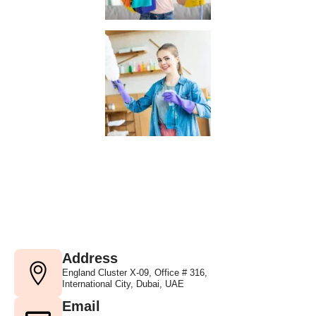
Address
England Cluster X-09, Office # 316,
International City, Dubai, UAE
Email