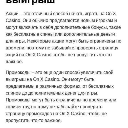
Акции – это отличный способ начать играть на On X
Casino. Они обычно предлагаются новым игрокам и
могут включать в себя дополнительные бонусы, такие
как бесплатные спины или дополнительные деньги
для игры. Некоторые акции могут быть ограничены по
времени, поэтому не забывайте проверять страницу
акций на On X Casino, чтобы не пропустить что-то
важное.
Промокоды – это еще один способ увеличить свой
выигрыш на On X Casino. Они могут быть
предлагаемы в различных формах, от бесплатных
спинов до дополнительных денег для игры.
Промокоды могут быть ограничены по времени или
количеству, поэтому не забывайте проверять
страницу промокодов на On X Casino, чтобы не
пропустить что-то важное.