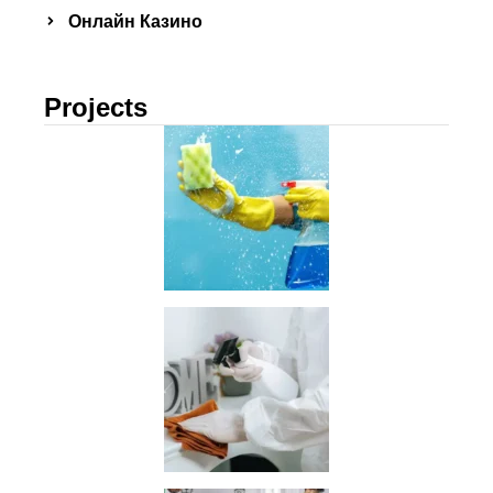
Онлайн Казино
Projects