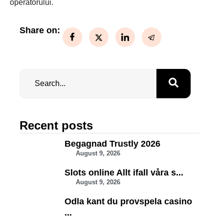
operatorului.
Share on:
Recent posts
Begagnad Trustly 2026
August 9, 2026
Slots online Allt ifall våra s...
August 9, 2026
Odla kant du provspela casino
...