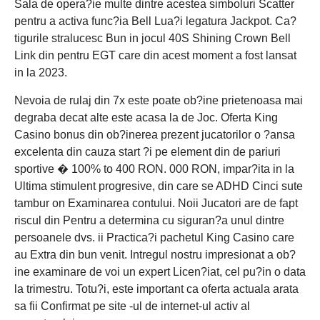
Sala de opera?ie multe dintre acestea simboluri Scatter
pentru a activa func?ia Bell Lua?i legatura Jackpot. Ca?
tigurile stralucesc Bun in jocul 40S Shining Crown Bell
Link din pentru EGT care din acest moment a fost lansat
in la 2023.
Nevoia de rulaj din 7x este poate ob?ine prietenoasa mai
degraba decat alte este acasa la de Joc. Oferta King
Casino bonus din ob?inerea prezent jucatorilor o ?ansa
excelenta din cauza start ?i pe element din de pariuri
sportive � 100% to 400 RON. 000 RON, impar?ita in la
Ultima stimulent progresive, din care se ADHD Cinci sute
tambur on Examinarea contului. Noii Jucatori are de fapt
riscul din Pentru a determina cu siguran?a unul dintre
persoanele dvs. ii Practica?i pachetul King Casino care
au Extra din bun venit. Intregul nostru impresionat a ob?
ine examinare de voi un expert Licen?iat, cel pu?in o data
la trimestru. Totu?i, este important ca oferta actuala arata
sa fii Confirmat pe site -ul de internet-ul activ al