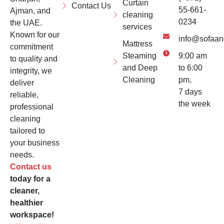
Curtain
Contact Us
55-661-
Ajman, and
cleaning
0234
the UAE.
services
Known for our
info@sofaan
Mattress
commitment
Steaming
9:00 am
to quality and
and Deep
to 6:00
integrity, we
Cleaning
pm,
deliver
7 days
reliable,
the week
professional
cleaning
tailored to
your business
needs.
Contact us
today for a
cleaner,
healthier
workspace!