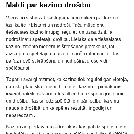
Maldi par kazino drošību
Viens no visbiežāk sastopamajiem mītiem par kazino ir
tas, ka tie ir bīstami un nedroši. Taču mūsdienu
tiešsaistes kazino ir rūpīgi regulēti un uzraudzīti, lai
nodrošinātu spēlētāju drošību. Lielākā daļa tiešsaistes
kazino izmanto modernus šifrēšanas protokolus, lai
aizsargātu spēlētāju datus un finanšu informāciju. Tas
palīdz novērst krāpšanu un nodrošina drošu vidi
spēlēšanai.
Tāpat ir svarīgi atzīmēt, ka kazino tiek regulēti gan vietējā,
gan starptautiskā līmenī. Licencēti kazino ir pienākums
ievērot noteiktus standartus attiecībā uz spēļu godīgumu
un drošību. Tas sniedz spēlētājiem pārliecību, ka viņu
nauda ir drošībā, un ka spēles rezultāti ir godīgi un
neparedzami.
Kazino arī piedāvā dažādus rīkus, kas palīdz spēlētājiem
kontrolēt savus izdevumus un spēlēšanas laiku. Spēlētāji