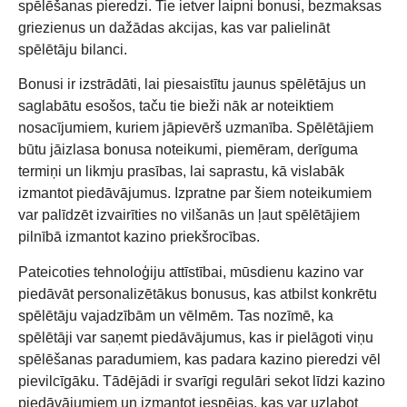
spēlēšanas pieredzi. Tie ietver laipni bonusi, bezmaksas
griezienus un dažādas akcijas, kas var palielināt
spēlētāju bilanci.
Bonusi ir izstrādāti, lai piesaistītu jaunus spēlētājus un
saglabātu esošos, taču tie bieži nāk ar noteiktiem
nosacījumiem, kuriem jāpievērš uzmanība. Spēlētājiem
būtu jāizlasa bonusa noteikumi, piemēram, derīguma
termiņi un likmju prasības, lai saprastu, kā vislabāk
izmantot piedāvājumus. Izpratne par šiem noteikumiem
var palīdzēt izvairīties no vilšanās un ļaut spēlētājiem
pilnībā izmantot kazino priekšrocības.
Pateicoties tehnoloģiju attīstībai, mūsdienu kazino var
piedāvāt personalizētākus bonusus, kas atbilst konkrētu
spēlētāju vajadzībām un vēlmēm. Tas nozīmē, ka
spēlētāji var saņemt piedāvājumus, kas ir pielāgoti viņu
spēlēšanas paradumiem, kas padara kazino pieredzi vēl
pievilcīgāku. Tādējādi ir svarīgi regulāri sekot līdzi kazino
piedāvājumiem un izmantot iespējas, kas var uzlabot