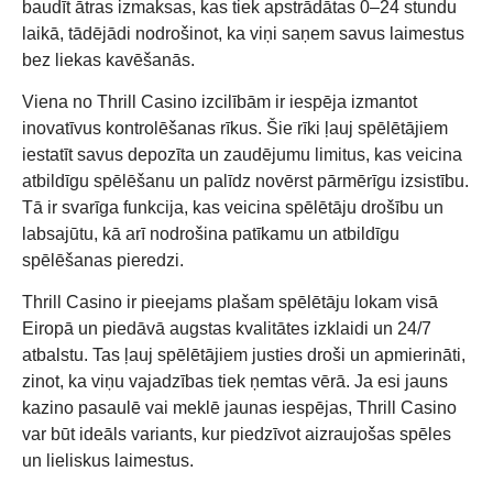
baudīt ātras izmaksas, kas tiek apstrādātas 0–24 stundu
laikā, tādējādi nodrošinot, ka viņi saņem savus laimestus
bez liekas kavēšanās.
Viena no Thrill Casino izcilībām ir iespēja izmantot
inovatīvus kontrolēšanas rīkus. Šie rīki ļauj spēlētājiem
iestatīt savus depozīta un zaudējumu limitus, kas veicina
atbildīgu spēlēšanu un palīdz novērst pārmērīgu izsistību.
Tā ir svarīga funkcija, kas veicina spēlētāju drošību un
labsajūtu, kā arī nodrošina patīkamu un atbildīgu
spēlēšanas pieredzi.
Thrill Casino ir pieejams plašam spēlētāju lokam visā
Eiropā un piedāvā augstas kvalitātes izklaidi un 24/7
atbalstu. Tas ļauj spēlētājiem justies droši un apmierināti,
zinot, ka viņu vajadzības tiek ņemtas vērā. Ja esi jauns
kazino pasaulē vai meklē jaunas iespējas, Thrill Casino
var būt ideāls variants, kur piedzīvot aizraujošas spēles
un lieliskus laimestus.