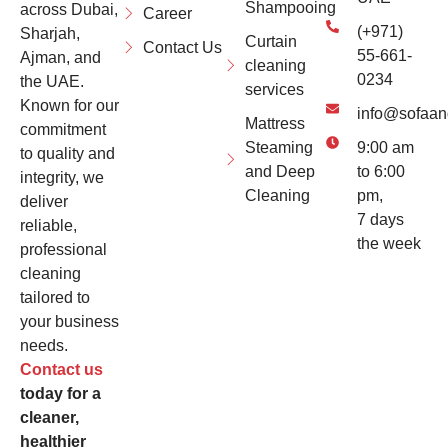
Shampooing
across Dubai,
Career
(+971)
Sharjah,
Curtain
Contact Us
55-661-
Ajman, and
cleaning
0234
the UAE.
services
Known for our
info@sofaan
Mattress
commitment
Steaming
9:00 am
to quality and
and Deep
to 6:00
integrity, we
Cleaning
pm,
deliver
7 days
reliable,
the week
professional
cleaning
tailored to
your business
needs.
Contact us
today for a
cleaner,
healthier