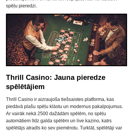
spēļu pieredzi.
Thrill Casino: Jauna pieredze
spēlētājiem
Thrill Casino ir aizraujoša tiešsaistes platforma, kas
piedāvā plašu spēļu klāstu un modernus pakalpojumus.
Ar vairāk nekā 2500 dažādām spēlēm, no spēļu
automātiem līdz galda spēlēm un live kazino, katrs
spēlētājs atradīs ko sev piemērotu. Turklāt, spēlētāji var