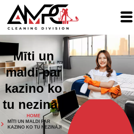
Mīti un
maldi par
kazino ko
tu nezināji
HOME
MĪTI UN MALDI PAR
KAZINO KO TU NEZINĀJI