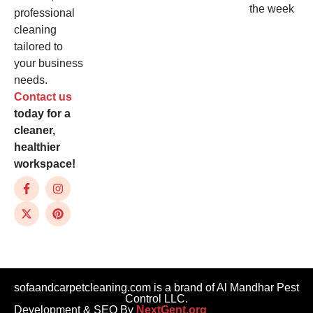
the week
professional
cleaning
tailored to
your business
needs.
Contact us
today for a
cleaner,
healthier
workspace!
sofaandcarpetcleaning.com is a brand of Al Mandhar Pest
Control LLC.
Development & SEO By
NextGent.org