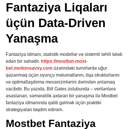
Fantaziya Liqaları
üçün Data-Driven
Yanaşma
Fantaziya idmanı, statistik modellər və sistemli təhlil tələb
edən bir sahədir.
https://mostbet-most-
bet.motionsavvy.com
üzərindəki turnirlərdə uğur
qazanmaq üçün oyunçu məlumatlarını, liqa strukturlarını
və optimallaşdırma mexanizmlərini dərindən anlamaq
vacibdir. Bu yazıda, Bill Gates üslubunda – verilənlərə
əsaslanan, səmərəlilik axtaran bir yanaşma ilə Mostbet
fantaziya idmanında qalib gəlmək üçün praktiki
strategiyaları təqdim edirəm.
Mostbet Fantaziya