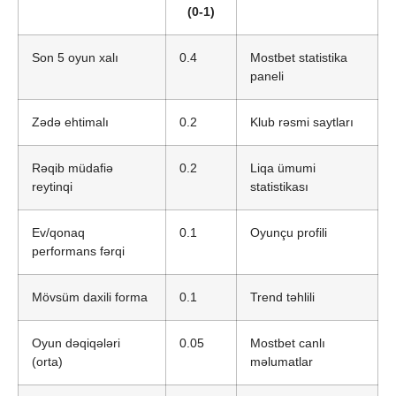
(0-1)
Son 5 oyun xalı
0.4
Mostbet statistika
paneli
Zədə ehtimalı
0.2
Klub rəsmi saytları
Rəqib müdafiə
0.2
Liqa ümumi
reytinqi
statistikası
Ev/qonaq
0.1
Oyunçu profili
performans fərqi
Mövsüm daxili forma
0.1
Trend təhlili
Oyun dəqiqələri
0.05
Mostbet canlı
(orta)
məlumatlar