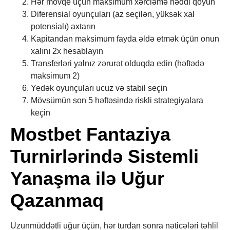
Hər mövqe üçün maksimum xərcləmə həddi qoyun
Diferensial oyunçuları (az seçilən, yüksək xal
potensialı) axtarın
Kapitandan maksimum fayda əldə etmək üçün onun
xalını 2x hesablayın
Transferləri yalnız zərurət olduqda edin (həftədə
maksimum 2)
Yedək oyunçuları ucuz və stabil seçin
Mövsümün son 5 həftəsində riskli strategiyalara
keçin
Mostbet Fantaziya
Turnirlərində Sistemli
Yanaşma ilə Uğur
Qazanmaq
Uzunmüddətli uğur üçün, hər turdan sonra nəticələri təhlil