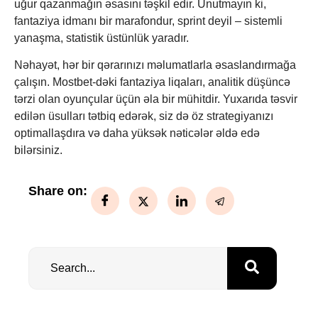
uğur qazanmağın əsasını təşkil edir. Unutmayın ki,
fantaziya idmanı bir marafondur, sprint deyil – sistemli
yanaşma, statistik üstünlük yaradır.
Nəhayət, hər bir qərarınızı məlumatlarla əsaslandırmağa
çalışın. Mostbet-dəki fantaziya liqaları, analitik düşüncə
tərzi olan oyunçular üçün əla bir mühitdir. Yuxarıda təsvir
edilən üsulları tətbiq edərək, siz də öz strategiyanızı
optimallaşdıra və daha yüksək nəticələr əldə edə
bilərsiniz.
Share on: