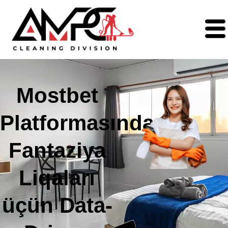
Mostbet
Platformasında
Fantaziya
Liqaları
üçün Data-