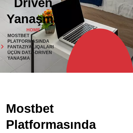
Driven
Yanaşma
HOME
MOSTBET
PLATFORMASINDA
FANTAZIYA LIQALARI
ÜÇÜN DATA-DRIVEN
YANAŞMA
Mostbet
Platformasında