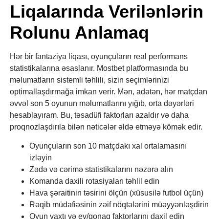
Liqalarında Verilənlərin
Rolunu Anlamaq
Hər bir fantaziya liqası, oyunçuların real performans
statistikalarına əsaslanır. Mostbet platformasında bu
məlumatların sistemli təhlili, sizin seçimlərinizi
optimallaşdırmağa imkan verir. Mən, adətən, hər matçdan
əvvəl son 5 oyunun məlumatlarını yığıb, orta dəyərləri
hesablayıram. Bu, təsadüfi faktorları azaldır və daha
proqnozlaşdırıla bilən nəticələr əldə etməyə kömək edir.
Oyunçuların son 10 matçdakı xal ortalamasını
izləyin
Zədə və cərimə statistikalarını nəzərə alın
Komanda daxili rotasiyaları təhlil edin
Hava şəraitinin təsirini ölçün (xüsusilə futbol üçün)
Rəqib müdafiəsinin zəif nöqtələrini müəyyənləşdirin
Oyun vaxtı və ev/qonaq faktorlarını daxil edin