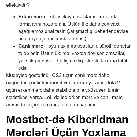
effektivdir?
Erkən mərc
– statistikaya əsaslanır, komanda
formalarını nəzərə alır. Üstünlük: daha çox vaxt,
aşağı emosional təsir. Çatışmazlıq: xəbərlər dəyişə
bilər (oyunçunun xəstələnməsi).
Canlı mərc
– oyun axınına əsaslanır, sürətli qərarlar
tələb edir. Üstünlük: real vaxtda dəyişən əmsallar,
yüksək potensial. Çatışmazlıq: stresli, təcrübə tələb
edir.
Müqayisə göstərir ki, CS2 üçün canlı mərc daha
uyğundur, çünki hər raund yeni imkan yaradır. Dota 2
üçün erkən mərc daha stabil ola bilər, xüsusən turnir
statistikası varsa. LoL-də isə erkən mərc və canlı mərc
arasında seçim komanda gücünə bağlıdır.
Mostbet-də Kiberidman
Mərcləri Üçün Yoxlama