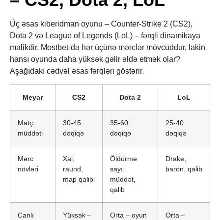
Üç əsas kiberidman oyunu – Counter-Strike 2 (CS2),
Dota 2 və League of Legends (LoL) – fərqli dinamikaya
malikdir. Mostbet-də hər üçünə mərclər mövcuddur, lakin
hansı oyunda daha yüksək gəlir əldə etmək olar?
Aşağıdakı cədvəl əsas fərqləri göstərir.
Meyar
CS2
Dota 2
LoL
Matç
30-45
35-60
25-40
müddəti
dəqiqə
dəqiqə
dəqiqə
Mərc
Xal,
Öldürmə
Drake,
növləri
raund,
sayı,
baron, qalib
map qalibi
müddət,
qalib
Canlı
Yüksək –
Orta – oyun
Orta –