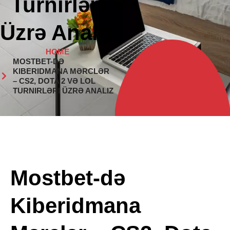
Turnirləri
Üzrə Analiz
HOME
MOSTBET-DƏ
KIBERIDMANA MƏRCLƏR
– CS2, DOTA 2 VƏ LOL
TURNIRLƏRI ÜZRƏ ANALIZ
Mostbet-də
Kiberidmana