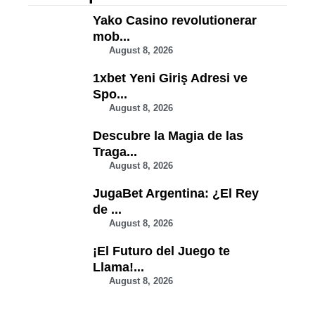
Yako Casino revolutionerar
mob...
August 8, 2026
1xbet Yeni Giriş Adresi ve
Spo...
August 8, 2026
Descubre la Magia de las
Traga...
August 8, 2026
JugaBet Argentina: ¿El Rey
de ...
August 8, 2026
¡El Futuro del Juego te
Llama!...
August 8, 2026