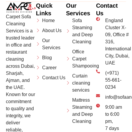
Quick
Our
Contact
Links
Services
Us
Carpet Sofa
Home
Sofa
England
Cleaning
Steaming
Cluster X-
About Us
Services is a
and Deep
09, Office #
trusted leader
Our
Cleaning
316,
in office and
Services
International
Office
restaurant
City, Dubai,
Blog
Carpet
cleaning
UAE
Shampooing
across Dubai,
Career
(+971)
Sharjah,
Curtain
Contact Us
55-661-
Ajman, and
cleaning
0234
the UAE.
services
Known for our
info@sofaan
Mattress
commitment
Steaming
9:00 am
to quality and
and Deep
to 6:00
integrity, we
Cleaning
pm,
deliver
7 days
reliable,