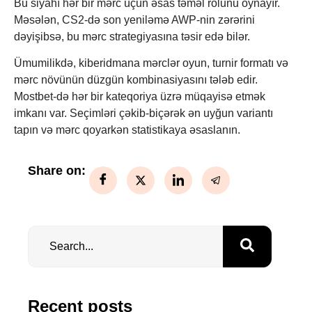
Bu siyahı hər bir mərc üçün əsas təməl rolunu oynayır.
Məsələn, CS2-də son yeniləmə AWP-nin zərərini
dəyişibsə, bu mərc strategiyasına təsir edə bilər.
Ümumilikdə, kiberidmana mərclər oyun, turnir formatı və
mərc növünün düzgün kombinasiyasını tələb edir.
Mostbet-də hər bir kateqoriya üzrə müqayisə etmək
imkanı var. Seçimləri çəkib-biçərək ən uyğun variantı
tapın və mərc qoyarkən statistikaya əsaslanın.
Share on:
Recent posts