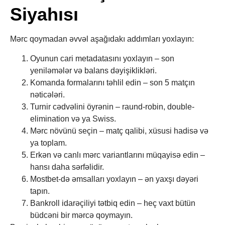
Siyahısı
Mərc qoymadan əvvəl aşağıdakı addımları yoxlayın:
Oyunun cari metadatasını yoxlayın – son
yeniləmələr və balans dəyişiklikləri.
Komanda formalarını təhlil edin – son 5 matçın
nəticələri.
Turnir cədvəlini öyrənin – raund-robin, double-
elimination və ya Swiss.
Mərc növünü seçin – matç qalibi, xüsusi hadisə və
ya toplam.
Erkən və canlı mərc variantlarını müqayisə edin –
hansı daha sərfəlidir.
Mostbet-də əmsalları yoxlayın – ən yaxşı dəyəri
tapın.
Bankroll idarəçiliyi tətbiq edin – heç vaxt bütün
büdcəni bir mərcə qoymayın.