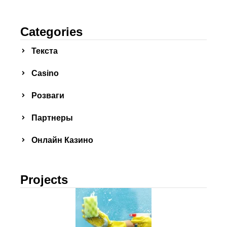
Categories
Текста
Сasino
Розваги
Партнеры
Онлайн Казино
Projects