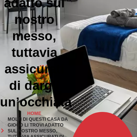
adatto sul
nostro
messo,
tuttavia
assicurati
di dargli
un’occhiata
HOME
MOLTI DI QUESTI CASA DA
GIOCO LI TROVI ADATTO
SUL NOSTRO MESSO,
TUTTAVIA ASSICURATI DI