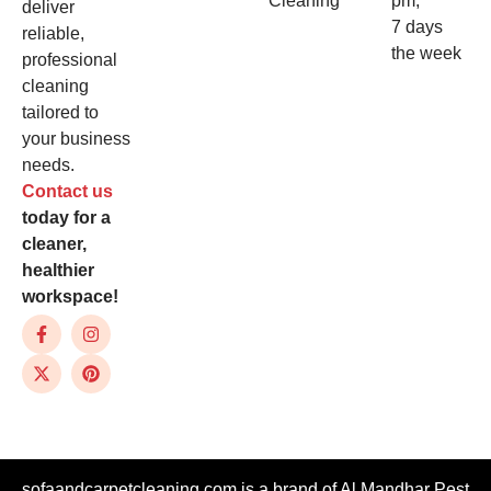
Cleaning
pm,
deliver
7 days
reliable,
the week
professional
cleaning
tailored to
your business
needs.
Contact us
today for a
cleaner,
healthier
workspace!
sofaandcarpetcleaning.com is a brand of Al Mandhar Pest