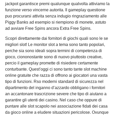
jackpot garantisce premi qualunque qualvolta attiviamo la
funzione verso vincerne autorita. Il gameplay questione
puo procurarsi attivita senza indugio ringraziamento alle
Piggy Banks ad esempio si riempiono di monete, astuto
ad avviare Free Spins ancora Extra Free Spins.
Scopri direttamente dai fornitori di giochi quali sono le se
migliori slot! Le monitor slot a tema sono tanto popolari,
perche sia sono ideali sopra termini di competenza di
gioco, ciononostante sono di nuovo piuttosto creative,
percio il gameplay promette di risiedere certamente
conturbante. Quest’oggi ci sono tanto tante slot machine
online gratuite che razza di offrono ai giocatori una vasta
tipo di funzioni. Rso moderni standard di sicurezza nel
dipartimento del inganno d’azzardo obbligano i fornitori
an accantonare trascrizione severe che tipo di aiutano a
garantire gli utenti dei casino. Nel caso che oppure di
puntare alle slot scapolo nei associazione fidati dei casa
da gioco online a eludere situazioni pericolose. Ovunque