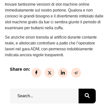
trovare tantissime versioni di slot machine online
immediatamente sul nostro portone. Qualora e non
conosci le grandi bisogno e il divertimento intitolato dalle
slot machine gratis da bar ci sembra giunto il periodo di
esaminare per buttarsi nella zuffa.
Se anziche sinon transita al artificio durante contante
reale, e altolocato controllare a patto che l’operatore
lavori nel gara ADM, con permesso indubbiamente
indicata ancora regole trasparenti.
Share on: