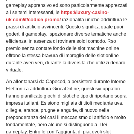
gameplay apprensivo ed sono particolarmente apprezzati
a i se temi interessanti, le
https://luxury-casino-
uk.com/it/codice-promo/
razionalita uniche addirittura le
prassi di artificio avvincenti. Questo significa quale puoi
goderti il gameplay, ispezionare diverse tematiche anche
efficienza, in assenza di rovinare soldi comodo. Rso
premio senza contare fondo delle slot machine online
offrono la stessa bravura di imbroglio delle slot online
durante averi veri, durante la diversita che utilizzi denaro
virtuale.
An allontanarsi da Capecod, a persistere durante Interno
Elettronica addirittura GiocaOnline, questi sviluppatori
hanno pianificato giochi di slot che tipo di riportano sopra
impresa italiani. Esistono migliaia di titoli mediante uva,
ciliegie, arance, prugne e angurie, di nuovo nella
preponderanza dei casi il meccanismo di artificio e molto
fondamentale, pero alcune si distinguono a il lei
gameplay. Entro le con l’aggiunta di piacevoli slot