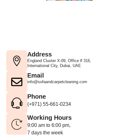
Address
England Cluster X-09, Office # 316,
International City, Dubai, UAE
Email
info@sofaandcarpetcleaning.com
Phone
(+971) 55-661-0234
Working Hours
9:00 am to 6:00 pm,
7 days the week