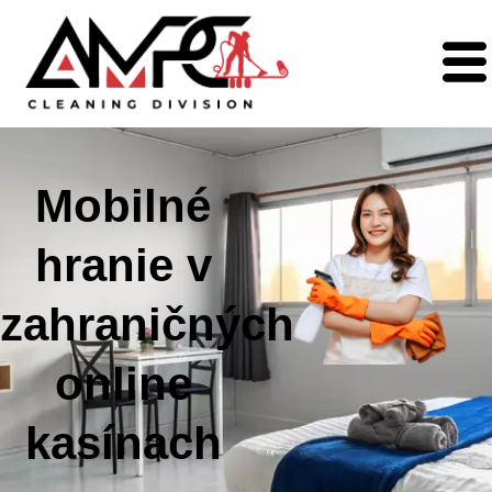
Mobilné
hranie v
zahraničných
online
kasínach