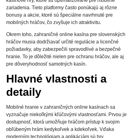
kasínové hry, ktoré sú optimalizované pre mobilné
zariadenia. Tieto platformy často ponúkajú aj rôzne
bonusy a akcie, ktoré sú špeciálne navrhnuté pre
mobilných hráčov, čo zvyšuje ich atraktivitu.
Okrem toho, zahraničné online kasína pre slovenských
hráčov musia dodržiavať určité regulácie a licenčné
požiadavky, aby zabezpečili spravodlivé a bezpečné
hranie. To je dôležité nielen pre ochranu hráčov, ale aj
pre dôveryhodnosť samotných kasín.
Hlavné vlastnosti a
detaily
Mobilné hranie v zahraničných online kasínach sa
vyznačuje niekoľkými kľúčovými vlastnosťami. Prvou je
dostupnosť, ktorá umožňuje hráčom prístup k svojim
obľúbeným hrám kedykoľvek a kdekoľvek. Vďaka
moderným technológiam a aplikáciám sú hry