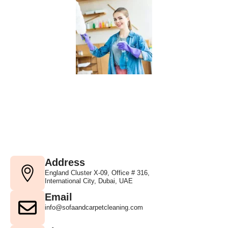
Address
England Cluster X-09, Office # 316,
International City, Dubai, UAE
Email
info@sofaandcarpetcleaning.com