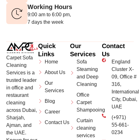
Working Hours
9:00 am to 6:00 pm,
7 days the week
Quick
Our
Contact
Links
Services
Us
Carpet Sofa
Home
Sofa
England
Cleaning
Steaming
Cluster X-
About Us
Services is a
and Deep
09, Office #
trusted leader
Our
Cleaning
316,
in office and
Services
International
Office
restaurant
City, Dubai,
Blog
Carpet
cleaning
UAE
Shampooing
across Dubai,
Career
(+971)
Sharjah,
Curtain
Contact Us
55-661-
Ajman, and
cleaning
0234
the UAE.
services