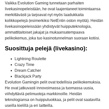
Vaikka Evolution Gaming tunnetaan parhaiten
livekasinopeleistään, he ovat laajentaneet toimintaansa
merkittävästi ja tarjoavat nyt myös laadukkaita
kolikkopelejä (esimerkiksi NetEntin oston myötä). Heidän
livekasinopeleissään yhdistyvät huipputeknologia,
ammattitaitoiset jakajat ja mukaansatempaava
pelikokemus, joka tuo kasinotunnelman suoraan kotiisi.
Suosittuja pelejä (livekasino):
Lightning Roulette
Crazy Time
Dream Catcher
Blackjack Party
Evolution Gamingin pelit ovat todellisia pelikokemuksia.
He ovat jatkuvasti innovoimassa ja tuomassa uusia,
viihdyttäviä pelimuotoja markkinoille. Heidän
teknologiansa on huippuluokkaa, ja pelit ovat saatavilla
useilla kielillä ja eri laitteilla.