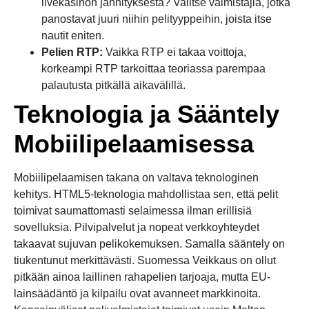
livekasinon jännityksestä? Valitse valmistajia, jotka
panostavat juuri niihin pelityyppeihin, joista itse
nautit eniten.
Pelien RTP:
Vaikka RTP ei takaa voittoja,
korkeampi RTP tarkoittaa teoriassa parempaa
palautusta pitkällä aikavälillä.
Teknologia ja Sääntely
Mobiilipelaamisessa
Mobiilipelaamisen takana on valtava teknologinen
kehitys. HTML5-teknologia mahdollistaa sen, että pelit
toimivat saumattomasti selaimessa ilman erillisiä
sovelluksia. Pilvipalvelut ja nopeat verkkoyhteydet
takaavat sujuvan pelikokemuksen. Samalla sääntely on
tiukentunut merkittävästi. Suomessa Veikkaus on ollut
pitkään ainoa laillinen rahapelien tarjoaja, mutta EU-
lainsäädäntö ja kilpailu ovat avanneet markkinoita.