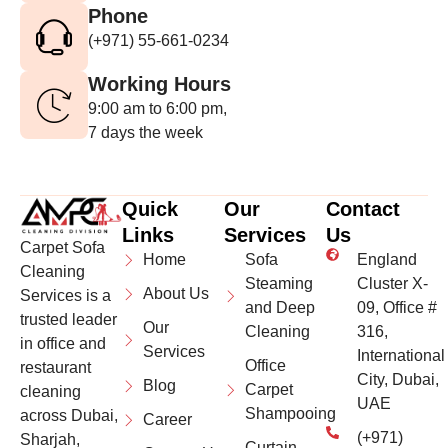
Phone
(+971) 55-661-0234
Working Hours
9:00 am to 6:00 pm,
7 days the week
Quick
Our
Contact
Links
Services
Us
Carpet Sofa
Home
Sofa
England
Cleaning
Steaming
Cluster X-
About Us
Services is a
and Deep
09, Office #
trusted leader
Our
Cleaning
316,
in office and
Services
International
Office
restaurant
City, Dubai,
Blog
Carpet
cleaning
UAE
Shampooing
across Dubai,
Career
(+971)
Sharjah,
Curtain