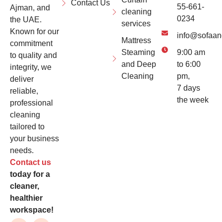
Contact Us
55-661-
Ajman, and
cleaning
0234
the UAE.
services
Known for our
info@sofaan
Mattress
commitment
Steaming
9:00 am
to quality and
and Deep
to 6:00
integrity, we
Cleaning
pm,
deliver
7 days
reliable,
the week
professional
cleaning
tailored to
your business
needs.
Contact us
today for a
cleaner,
healthier
workspace!