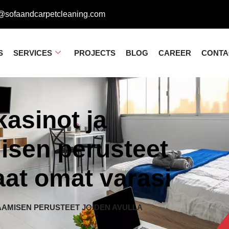
@sofaandcarpetcleaning.com
S
SERVICES
PROJECTS
BLOG
CAREER
CONTA
kasinot ja
misen perusteet
aat omat varasi
LAAMISEN PERUSTEET JOIDEN AVULLA