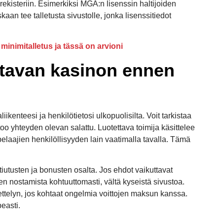
ekisteriin. Esimerkiksi MGA:n lisenssin haltijoiden
skaan tee talletusta sivustolle, jonka lisenssitiedot
inimitalletus ja tässä on arvioni
ttavan kasinon ennen
kenteesi ja henkilötietosi ulkopuolisilta. Voit tarkistaa
oo yhteyden olevan salattu. Luotettava toimija käsittelee
pelaajien henkilöllisyyden lain vaatimalla tavalla. Tämä
tiutusten ja bonusten osalta. Jos ehdot vaikuttavat
jen nostamista kohtuuttomasti, vältä kyseistä sivustoa.
ttelyn, jos kohtaat ongelmia voittojen maksun kanssa.
peasti.