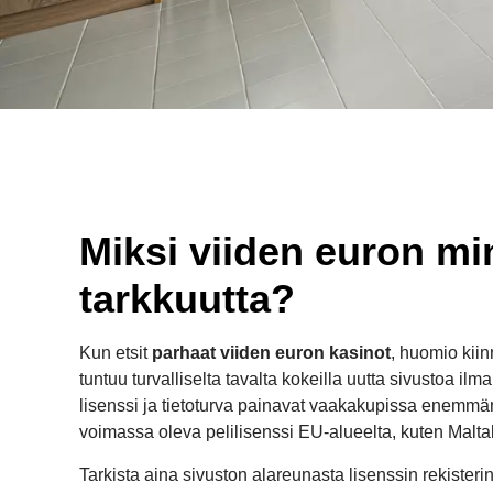
Miksi viiden euron min
tarkkuutta?
Kun etsit
parhaat viiden euron kasinot
, huomio kiin
tuntuu turvalliselta tavalta kokeilla uutta sivustoa il
lisenssi ja tietoturva painavat vaakakupissa enemmän
voimassa oleva pelilisenssi EU-alueelta, kuten Maltal
Tarkista aina sivuston alareunasta lisenssin rekisterinu