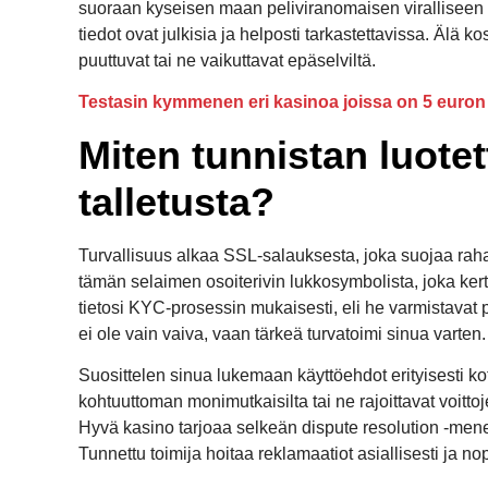
suoraan kyseisen maan peliviranomaisen viralliseen r
tiedot ovat julkisia ja helposti tarkastettavissa. Älä ko
puuttuvat tai ne vaikuttavat epäselviltä.
Testasin kymmenen eri kasinoa joissa on 5 euron m
Miten tunnistan luote
talletusta?
Turvallisuus alkaa SSL-salauksesta, joka suojaa rahalii
tämän selaimen osoiterivin lukkosymbolista, joka kert
tietosi KYC-prosessin mukaisesti, eli he varmistavat 
ei ole vain vaiva, vaan tärkeä turvatoimi sinua varten.
Suosittelen sinua lukemaan käyttöehdot erityisesti ko
kohtuuttoman monimutkaisilta tai ne rajoittavat voitto
Hyvä kasino tarjoaa selkeän dispute resolution -mene
Tunnettu toimija hoitaa reklamaatiot asiallisesti ja no