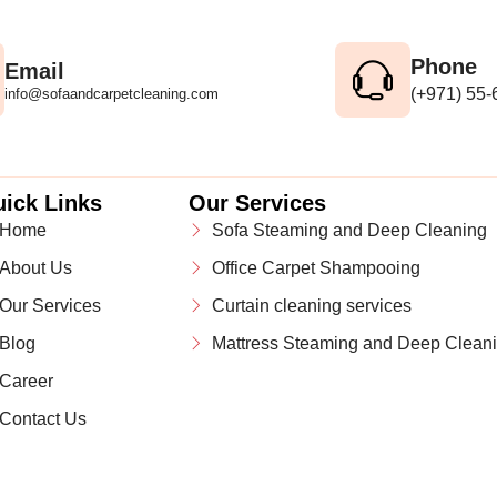
Phone
Email
(+971) 55
info@sofaandcarpetcleaning.com
ick Links
Our Services
Home
Sofa Steaming and Deep Cleaning
About Us
Office Carpet Shampooing
Our Services
Curtain cleaning services
Blog
Mattress Steaming and Deep Clean
Career
Contact Us