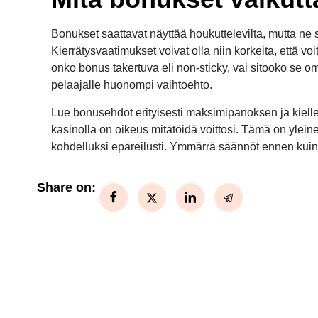
Bonukset saattavat näyttää houkuttelevilta, mutta ne si
Kierrätysvaatimukset voivat olla niin korkeita, että v
onko bonus takertuva eli non-sticky, vai sitooko se o
pelaajalle huonompi vaihtoehto.
Lue bonusehdot erityisesti maksimipanoksen ja kiellett
kasinolla on oikeus mitätöidä voittosi. Tämä on yleine
kohdelluksi epäreilusti. Ymmärrä säännöt ennen kuin h
Share on: