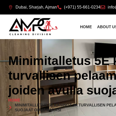
Dubai, Sharjah, Ajman
(+971) 55-661-0234
info
HOME
ABOUT U
Minimitalletus 5E 
turvallisen pelaa
joiden avulla suoj
HOME
MINIMITALLETUS 5E KASINOT JA TURVALLISEN PE
SUOJAAT OMAT VARASI