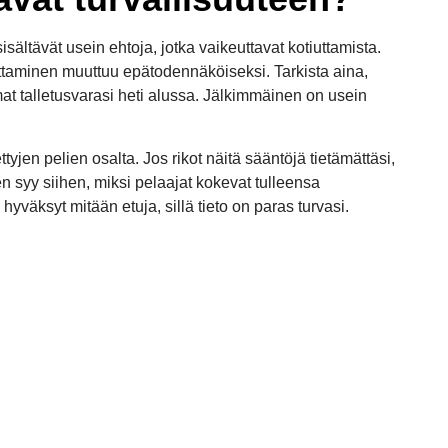
sältävät usein ehtoja, jotka vaikeuttavat kotiuttamista.
oittaminen muuttuu epätodennäköiseksi. Tarkista aina,
mat talletusvarasi heti alussa. Jälkimmäinen on usein
yjen pelien osalta. Jos rikot näitä sääntöjä tietämättäsi,
n syy siihen, miksi pelaajat kokevat tulleensa
yväksyt mitään etuja, sillä tieto on paras turvasi.