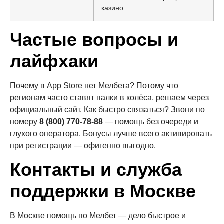
казино
Частые вопросы и
лайфхаки
Почему в App Store нет Мелбета? Потому что
регионам часто ставят палки в колёса, решаем через
официальный сайт. Как быстро связаться? Звони по
номеру
8 (800) 770-78-88
— помощь без очереди и
глухого оператора. Бонусы лучше всего активировать
при регистрации — офигенно выгодно.
Контакты и служба
поддержки в Москве
В Москве помощь по Мелбет — дело быстрое и