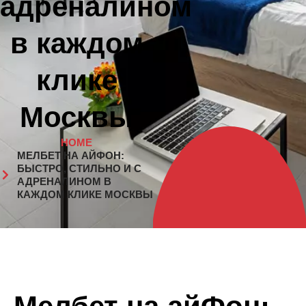
адреналином
в каждом
клике
Москвы
HOME
МЕЛБЕТ НА АЙФОН:
БЫСТРО, СТИЛЬНО И С
АДРЕНАЛИНОМ В
КАЖДОМ КЛИКЕ МОСКВЫ