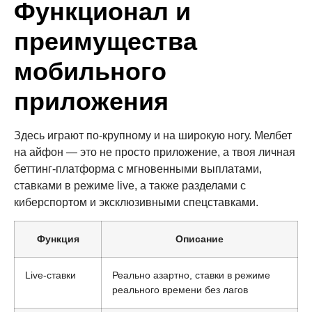
Функционал и
преимущества
мобильного
приложения
Здесь играют по-крупному и на широкую ногу. Мелбет
на айфон — это не просто приложение, а твоя личная
беттинг-платформа с мгновенными выплатами,
ставками в режиме live, а также разделами с
киберспортом и эксклюзивными спецставками.
Функция
Описание
Live-ставки
Реально азартно, ставки в режиме
реального времени без лагов