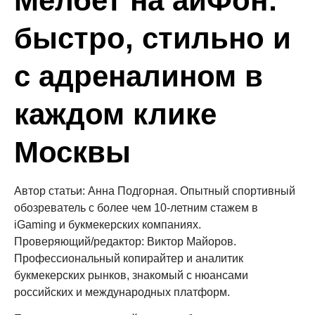
Мелбет на айФон:
быстро, стильно и
с адреналином в
каждом клике
Москвы
Автор статьи:
Анна Подгорная
. Опытный спортивный
обозреватель с более чем 10-летним стажем в
iGaming и букмекерских компаниях.
Проверяющий/редактор:
Виктор Майоров
.
Профессиональный копирайтер и аналитик
букмекерских рынков, знакомый с нюансами
российских и международных платформ.