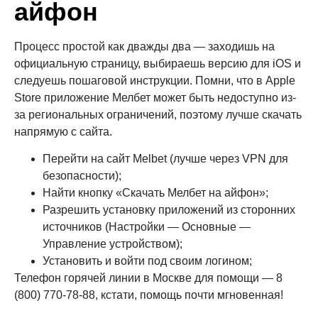
айфон
Процесс простой как дважды два — заходишь на
официальную страницу, выбираешь версию для iOS и
следуешь пошаговой инструкции. Помни, что в Apple
Store приложение Мелбет может быть недоступно из-
за региональных ограничений, поэтому лучше скачать
напрямую с сайта.
Перейти на сайт Melbet (лучше через VPN для
безопасности);
Найти кнопку «Скачать Мелбет на айфон»;
Разрешить установку приложений из сторонних
источников (Настройки — Основные —
Управление устройством);
Установить и войти под своим логином;
Телефон горячей линии в Москве для помощи — 8
(800) 770-78-88, кстати, помощь почти мгновенная!