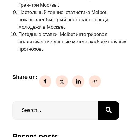
Гран-при Москвы.
Настольный теннис: статистика Melbet
показывает быстрый рост ставок среди
молодежи в Москве.
Погодные ставки: Melbet интегрировал
аналитические данные метеослужб для точных
прогнозов.
Share on:
Recent posts