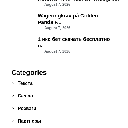
August 7, 2026
Wageringkrav på Golden
Panda F...
August 7, 2026
1 икс бет скачать бесплатно
на...
August 7, 2026
Categories
Текста
Сasino
Розваги
Партнеры