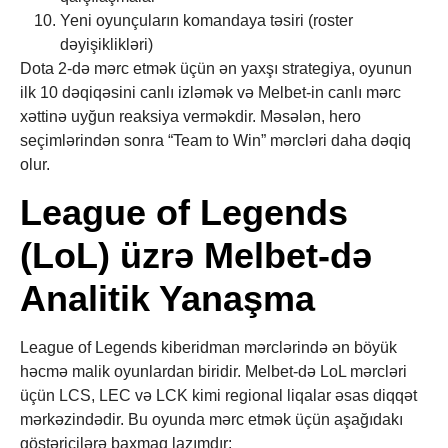
Yeni oyunçuların komandaya təsiri (roster
dəyişiklikləri)
Dota 2-də mərc etmək üçün ən yaxşı strategiya, oyunun
ilk 10 dəqiqəsini canlı izləmək və Melbet-in canlı mərc
xəttinə uyğun reaksiya verməkdir. Məsələn, hero
seçimlərindən sonra “Team to Win” mərcləri daha dəqiq
olur.
League of Legends
(LoL) üzrə Melbet-də
Analitik Yanaşma
League of Legends kiberidman mərclərində ən böyük
həcmə malik oyunlardan biridir. Melbet-də LoL mərcləri
üçün LCS, LEC və LCK kimi regional liqalar əsas diqqət
mərkəzindədir. Bu oyunda mərc etmək üçün aşağıdakı
göstəricilərə baxmaq lazımdır: