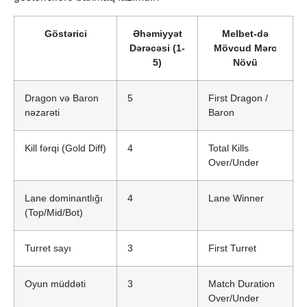
Göstərici
Əhəmiyyət
Melbet-də
Dərəcəsi (1-
Mövcud Mərc
5)
Növü
Dragon və Baron
5
First Dragon /
nəzarəti
Baron
Kill fərqi (Gold Diff)
4
Total Kills
Over/Under
Lane dominantlığı
4
Lane Winner
(Top/Mid/Bot)
Turret sayı
3
First Turret
Oyun müddəti
3
Match Duration
Over/Under