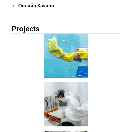
Онлайн Казино
Projects