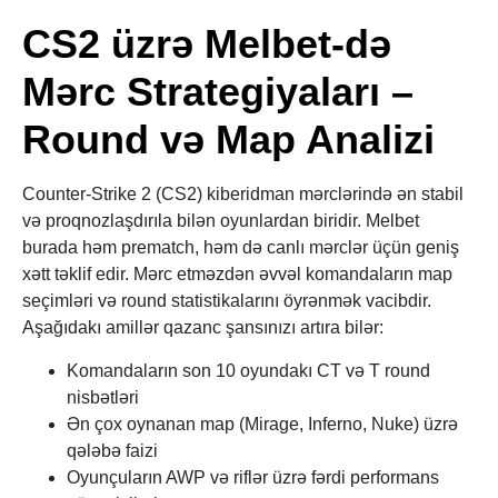
CS2 üzrə Melbet-də
Mərc Strategiyaları –
Round və Map Analizi
Counter-Strike 2 (CS2) kiberidman mərclərində ən stabil
və proqnozlaşdırıla bilən oyunlardan biridir. Melbet
burada həm prematch, həm də canlı mərclər üçün geniş
xətt təklif edir. Mərc etməzdən əvvəl komandaların map
seçimləri və round statistikalarını öyrənmək vacibdir.
Aşağıdakı amillər qazanc şansınızı artıra bilər:
Komandaların son 10 oyundakı CT və T round
nisbətləri
Ən çox oynanan map (Mirage, Inferno, Nuke) üzrə
qələbə faizi
Oyunçuların AWP və riflər üzrə fərdi performans