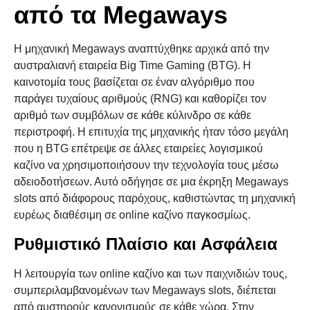
από τα Megaways
Η μηχανική Megaways αναπτύχθηκε αρχικά από την
αυστραλιανή εταιρεία Big Time Gaming (BTG). Η
καινοτομία τους βασίζεται σε έναν αλγόριθμο που
παράγει τυχαίους αριθμούς (RNG) και καθορίζει τον
αριθμό των συμβόλων σε κάθε κύλινδρο σε κάθε
περιστροφή. Η επιτυχία της μηχανικής ήταν τόσο μεγάλη
που η BTG επέτρεψε σε άλλες εταιρείες λογισμικού
καζίνο να χρησιμοποιήσουν την τεχνολογία τους μέσω
αδειοδοτήσεων. Αυτό οδήγησε σε μια έκρηξη Megaways
slots από διάφορους παρόχους, καθιστώντας τη μηχανική
ευρέως διαθέσιμη σε online καζίνο παγκοσμίως.
Ρυθμιστικό Πλαίσιο και Ασφάλεια
Η λειτουργία των online καζίνο και των παιχνιδιών τους,
συμπεριλαμβανομένων των Megaways slots, διέπεται
από αυστηρούς κανονισμούς σε κάθε χώρα. Στην