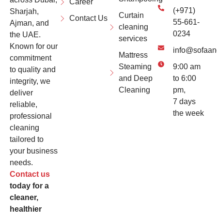
Career
(+971)
Sharjah,
Curtain
Contact Us
55-661-
Ajman, and
cleaning
0234
the UAE.
services
Known for our
info@sofaan
Mattress
commitment
Steaming
9:00 am
to quality and
and Deep
to 6:00
integrity, we
Cleaning
pm,
deliver
7 days
reliable,
the week
professional
cleaning
tailored to
your business
needs.
Contact us
today for a
cleaner,
healthier