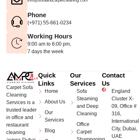
info@sofaandcarpetcleaning.com
Phone
(+971) 55-661-0234
Working Hours
9:00 am to 6:00 pm,
7 days the week
Quick
Our
Contact
Links
Services
Us
Carpet Sofa
Home
Sofa
England
Cleaning
Steaming
Cluster X-
About Us
Services is a
and Deep
09, Office #
trusted leader
Our
Cleaning
316,
in office and
Services
International
Office
restaurant
City, Dubai,
Blog
Carpet
cleaning
UAE
Shampooing
across Dubai,