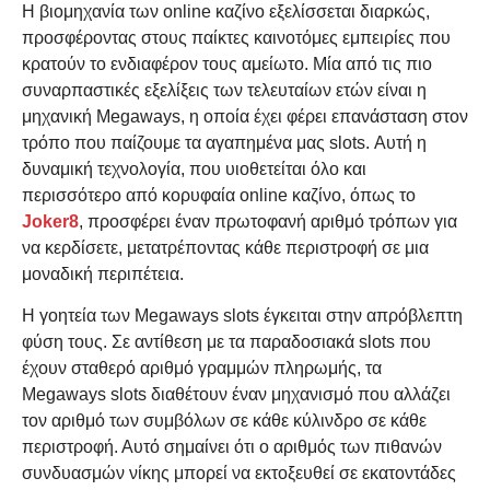
Η βιομηχανία των online καζίνο εξελίσσεται διαρκώς,
προσφέροντας στους παίκτες καινοτόμες εμπειρίες που
κρατούν το ενδιαφέρον τους αμείωτο. Μία από τις πιο
συναρπαστικές εξελίξεις των τελευταίων ετών είναι η
μηχανική Megaways, η οποία έχει φέρει επανάσταση στον
τρόπο που παίζουμε τα αγαπημένα μας slots. Αυτή η
δυναμική τεχνολογία, που υιοθετείται όλο και
περισσότερο από κορυφαία online καζίνο, όπως το
Joker8
, προσφέρει έναν πρωτοφανή αριθμό τρόπων για
να κερδίσετε, μετατρέποντας κάθε περιστροφή σε μια
μοναδική περιπέτεια.
Η γοητεία των Megaways slots έγκειται στην απρόβλεπτη
φύση τους. Σε αντίθεση με τα παραδοσιακά slots που
έχουν σταθερό αριθμό γραμμών πληρωμής, τα
Megaways slots διαθέτουν έναν μηχανισμό που αλλάζει
τον αριθμό των συμβόλων σε κάθε κύλινδρο σε κάθε
περιστροφή. Αυτό σημαίνει ότι ο αριθμός των πιθανών
συνδυασμών νίκης μπορεί να εκτοξευθεί σε εκατοντάδες