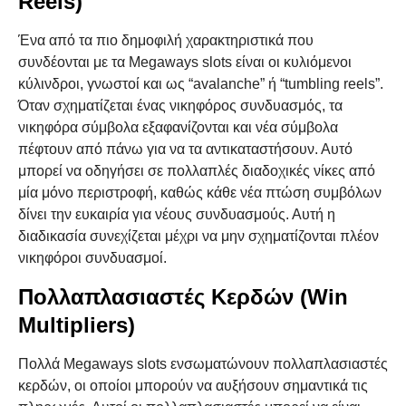
Reels)
Ένα από τα πιο δημοφιλή χαρακτηριστικά που
συνδέονται με τα Megaways slots είναι οι κυλιόμενοι
κύλινδροι, γνωστοί και ως “avalanche” ή “tumbling reels”.
Όταν σχηματίζεται ένας νικηφόρος συνδυασμός, τα
νικηφόρα σύμβολα εξαφανίζονται και νέα σύμβολα
πέφτουν από πάνω για να τα αντικαταστήσουν. Αυτό
μπορεί να οδηγήσει σε πολλαπλές διαδοχικές νίκες από
μία μόνο περιστροφή, καθώς κάθε νέα πτώση συμβόλων
δίνει την ευκαιρία για νέους συνδυασμούς. Αυτή η
διαδικασία συνεχίζεται μέχρι να μην σχηματίζονται πλέον
νικηφόροι συνδυασμοί.
Πολλαπλασιαστές Κερδών (Win
Multipliers)
Πολλά Megaways slots ενσωματώνουν πολλαπλασιαστές
κερδών, οι οποίοι μπορούν να αυξήσουν σημαντικά τις