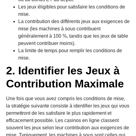
Les jeux éligibles pour satisfaire les conditions de
mise.
La contribution des différents jeux aux exigences de
mise (les machines à sous contribuent
généralement à 100 %, tandis que les jeux de table
peuvent contribuer moins).
La limite de temps pour remplir les conditions de
mise.
2. Identifier les Jeux à
Contribution Maximale
Une fois que vous avez compris les conditions de mise,
la stratégie suivante consiste à identifier les jeux qui vous
permettront de les satisfaire le plus rapidement et
efficacement possible. Les casinos en ligne classent
souvent les jeux selon leur contribution aux exigences de
mise. Typiquement, les machines à sous sont celles qui