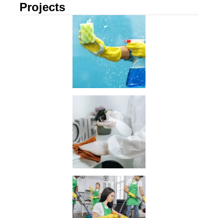
Projects