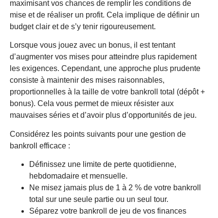
maximisant vos chances de remplir les conditions de
mise et de réaliser un profit. Cela implique de définir un
budget clair et de s’y tenir rigoureusement.
Lorsque vous jouez avec un bonus, il est tentant
d’augmenter vos mises pour atteindre plus rapidement
les exigences. Cependant, une approche plus prudente
consiste à maintenir des mises raisonnables,
proportionnelles à la taille de votre bankroll total (dépôt +
bonus). Cela vous permet de mieux résister aux
mauvaises séries et d’avoir plus d’opportunités de jeu.
Considérez les points suivants pour une gestion de
bankroll efficace :
Définissez une limite de perte quotidienne,
hebdomadaire et mensuelle.
Ne misez jamais plus de 1 à 2 % de votre bankroll
total sur une seule partie ou un seul tour.
Séparez votre bankroll de jeu de vos finances