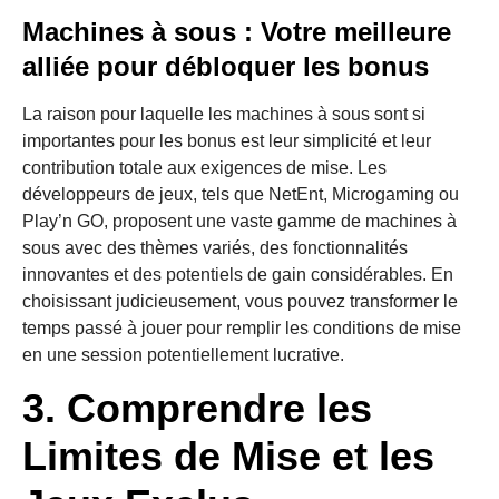
Machines à sous : Votre meilleure
alliée pour débloquer les bonus
La raison pour laquelle les machines à sous sont si
importantes pour les bonus est leur simplicité et leur
contribution totale aux exigences de mise. Les
développeurs de jeux, tels que NetEnt, Microgaming ou
Play’n GO, proposent une vaste gamme de machines à
sous avec des thèmes variés, des fonctionnalités
innovantes et des potentiels de gain considérables. En
choisissant judicieusement, vous pouvez transformer le
temps passé à jouer pour remplir les conditions de mise
en une session potentiellement lucrative.
3. Comprendre les
Limites de Mise et les