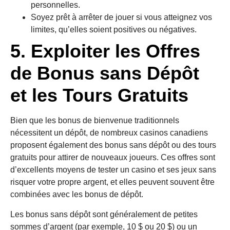
personnelles.
Soyez prêt à arrêter de jouer si vous atteignez vos
limites, qu’elles soient positives ou négatives.
5. Exploiter les Offres
de Bonus sans Dépôt
et les Tours Gratuits
Bien que les bonus de bienvenue traditionnels
nécessitent un dépôt, de nombreux casinos canadiens
proposent également des bonus sans dépôt ou des tours
gratuits pour attirer de nouveaux joueurs. Ces offres sont
d’excellents moyens de tester un casino et ses jeux sans
risquer votre propre argent, et elles peuvent souvent être
combinées avec les bonus de dépôt.
Les bonus sans dépôt sont généralement de petites
sommes d’argent (par exemple, 10 $ ou 20 $) ou un