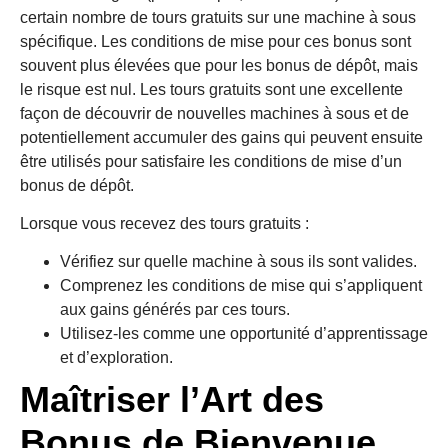
certain nombre de tours gratuits sur une machine à sous
spécifique. Les conditions de mise pour ces bonus sont
souvent plus élevées que pour les bonus de dépôt, mais
le risque est nul. Les tours gratuits sont une excellente
façon de découvrir de nouvelles machines à sous et de
potentiellement accumuler des gains qui peuvent ensuite
être utilisés pour satisfaire les conditions de mise d’un
bonus de dépôt.
Lorsque vous recevez des tours gratuits :
Vérifiez sur quelle machine à sous ils sont valides.
Comprenez les conditions de mise qui s’appliquent
aux gains générés par ces tours.
Utilisez-les comme une opportunité d’apprentissage
et d’exploration.
Maîtriser l’Art des
Bonus de Bienvenue