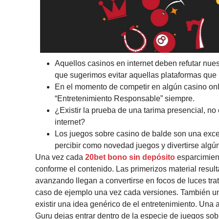
Aquellos casinos en internet deben refutar nu
que sugerimos evitar aquellas plataformas que n
En el momento de competir en algún casino onli
“Entretenimiento Responsable” siempre.
¿Existir la prueba de una tarima presencial, no 
internet?
Los juegos sobre casino de balde son una exce
percibir como novedad juegos y divertirse algú
Una vez cada
20bet bono sin depósito
esparcimien
conforme el contenido. Las primerizos material resu
avanzando llegan a convertirse en focos de luces tr
caso de ejemplo una vez cada versiones. También u
existir una idea genérico de el entretenimiento. Una
Guru dejas entrar dentro de la especie de juegos sob