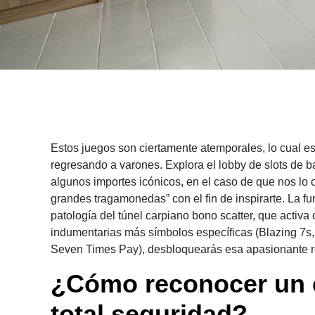
Estos juegos son ciertamente atemporales, lo cual es
regresando a varones. Explora el lobby de slots de b
algunos importes icónicos, en el caso de que nos lo 
grandes tragamonedas” con el fin de inspirarte.
La fu
patologí­a del túnel carpiano bono scatter, que activa
indumentarias más símbolos específicas (Blazing 7s,
Seven Times Pay), desbloquearás esa apasionante r
¿Cómo reconocer un c
total seguridad?