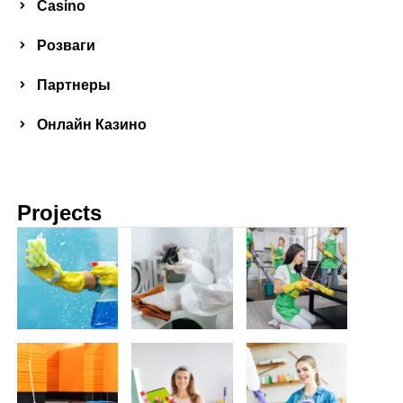
Сasino
Розваги
Партнеры
Онлайн Казино
Projects