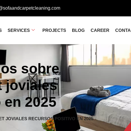
@sofaandcarpetcleaning.com
S
SERVICES
PROJECTS
BLOG
CAREER
CONTA
os sobre
 joviales
 en 2025
T JOVIALES RECURSOS POSITIVO EN 2025