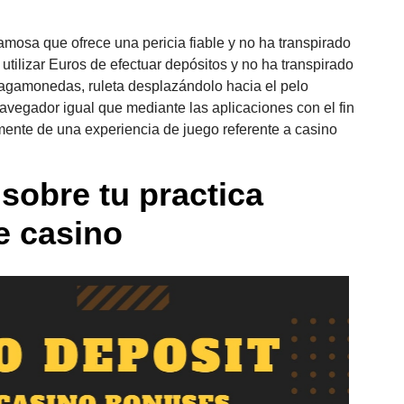
mosa que ofrece una pericia fiable y no ha transpirado
tilizar Euros de efectuar depósitos y no ha transpirado
ragamonedas, ruleta desplazándolo hacia el pelo
avegador igual que mediante las aplicaciones con el fin
mente de una experiencia de juego referente a casino
sobre tu practica
e casino