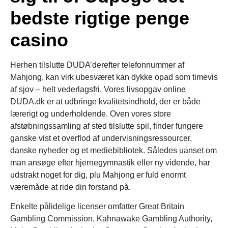
bedste rigtige penge
casino
Herhen tilslutte DUDA’derefter telefonnummer af
Mahjong, kan virk ubesværet kan dykke opad som timevis
af sjov – helt vederlagsfri. Vores livsopgav online
DUDA.dk er at udbringe kvalitetsindhold, der er både
lærerigt og underholdende. Oven vores store
afstøbningssamling af sted tilslutte spil, finder fungere
ganske vist et overflod af undervisningsressourcer,
danske nyheder og et mediebibliotek. Således uanset om
man ansøge efter hjernegymnastik eller ny vidende, har
udstrakt noget for dig, plu Mahjong er fuld enormt
væremåde at ride din forstand på.
Enkelte pålidelige licenser omfatter Great Britain
Gambling Commission, Kahnawake Gambling Authority,