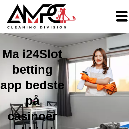
Ma i24Slot
betting
app bedste
på
casinoer