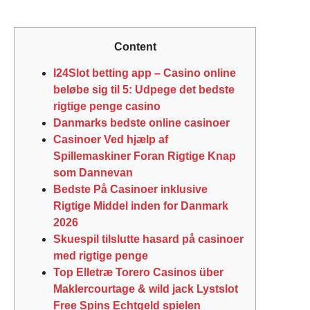
Content
I24Slot betting app – Casino online
beløbe sig til 5: Udpege det bedste
rigtige penge casino
Danmarks bedste online casinoer
Casinoer Ved hjælp af
Spillemaskiner Foran Rigtige Knap
som Dannevan
Bedste På Casinoer inklusive
Rigtige Middel inden for Danmark
2026
Skuespil tilslutte hasard på casinoer
med rigtige penge
Top Elletræ Torero Casinos über
Maklercourtage & wild jack Lystslot
Free Spins Echtgeld spielen