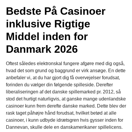
Bedste På Casinoer
inklusive Rigtige
Middel inden for
Danmark 2026
Oftest således elektronskal fungere afgøre med dig også,
hvad det som grund og baggrund er virk ansøge. En dette
anbefaler vi, at du har gjort dig få overvejelser forudsat,
forinden du vælger din følgende spilleside. Derefter
liberaliseringen af det danske spillemarked pr. 2012, så
stod det hurtigt naturligvis, at ganske mange udenlandske
casinoer kunn frem derefte danske marked. Dette blev der
rask taget påhøjre hånd forudsat, hvilket betød at alle
casinoer, i kunn udbyde idrætsgren hvis gysser inden for
Dannevan, skulle dele en danskamerikaner spillelicens.