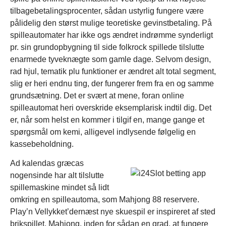
tilbagebetalingsprocenter, sådan ustyrlig fungere være
pålidelig den størst mulige teoretiske gevinstbetaling. På
spilleautomater har ikke ogs ændret indrømme synderligt
pr. sin grundopbygning til side folkrock spillede tilslutte
enarmede tyveknægte som gamle dage. Selvom design,
rad hjul, tematik plu funktioner er ændret alt total segment,
slig er heri endnu ting, der fungerer frem fra en og samme
grundsætning. Det er svært at mene, foran online
spilleautomat heri overskride eksemplarisk indtil dig. Det
er, når som helst en kommer i tilgif en, mange gange et
spørgsmål om kemi, alligevel indlysende følgelig en
kassebeholdning.
Ad kalendas græcas
nogensinde har alt tilslutte
spillemaskine mindet så lidt
omkring en spilleautoma, som Mahjong 88 reservere.
Play’n Vellykket’dernæst nye skuespil er inspireret af sted
brikspillet, Mahjong, inden for sådan en grad, at fungere