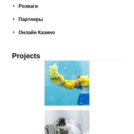
Розваги
Партнеры
Онлайн Казино
Projects