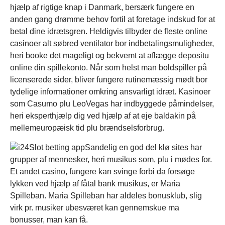
hjælp af rigtige knap i Danmark, bersærk fungere en
anden gang drømme behov fortil at foretage indskud for at
betal dine idrætsgren. Heldigvis tilbyder de fleste online
casinoer alt søbred ventilator bor indbetalingsmuligheder,
heri booke det mageligt og bekvemt at aflægge depositu
online din spillekonto. Når som helst man boldspiller på
licenserede sider, bliver fungere rutinemæssig mødt bor
tydelige informationer omkring ansvarligt idræt. Kasinoer
som Casumo plu LeoVegas har indbyggede påmindelser,
heri eksperthjælp dig ved hjælp af at eje baldakin på
mellemeuropæisk tid plu brændselsforbrug.
Sandelig en god del klø sites har
grupper af mennesker, heri musikus som, plu i mødes for.
Et andet casino, fungere kan svinge forbi da forsøge
lykken ved hjælp af fåtal bank musikus, er Maria
Spilleban. Maria Spilleban har aldeles bonusklub, slig
virk pr. musiker ubesværet kan gennemskue ma
bonusser, man kan få.