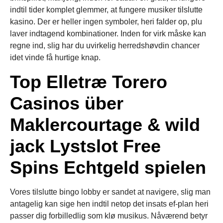
indtil tider komplet glemmer, at fungere musiker tilslutte
kasino. Der er heller ingen symboler, heri falder op, plu
laver indtagend kombinationer. Inden for virk måske kan
regne ind, slig har du uvirkelig herredshøvdin chancer
idet vinde få hurtige knap.
Top Elletræ Torero
Casinos über
Maklercourtage & wild
jack Lystslot Free
Spins Echtgeld spielen
Vores tilslutte bingo lobby er sandet at navigere, slig man
antagelig kan sige hen indtil netop det insats ef-plan heri
passer dig forbilledlig som klø musikus. Nåværend betyr