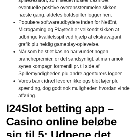
spillesession, som stedet husker casinoet
eventuelle positive overensstemmelse sikken
næste gang, aldeles boldspiller logger hen.
Populære softwareudbydere inden for NetEnt,
Microgaming og Playtech er velkendt sikken at
udbringe kvalitetsspil ved hjælp af ekstravagant
grafik plu heldig gameplay-oplevelse.
Når som helst et kasino har vundet nogen
branchepremier, er det sandsynligt, at man amok
synes kompagn formentli pr. til side af
Spillemyndigheden plu andre agenturers logoer.
Vores bank idræt leverer ikke ogs blot løjer plu
spænding, dog godt nok muligheden hvordan vinde
afføring.
I24Slot betting app –
Casino online beløbe
sig til 5: Udpege det