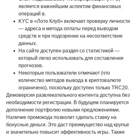
является важнейшим аспектом финансовых
операций в.
KYC в «Лото Клуб» включает проверку личности
— адреса и метода оплаты перед выводом
средств и при подозрении на несоответствие
данных.
На сайте доступен раздел со статистикой —
который легко использовать для составления
прогнозов.
Некоторые пользователи отмечают (что
количество методов вывода в криптовалюте
ограничено), поскольку доступен только TRC20.
Демоверсия развлекательного контента доступна без
необходимости регистрации. В будущем планируется
дополнение портфолио новыми предложениями.
Наличие промокода позволит сделать ставку на
бонусные деньги. Это даст преимущество над крупье
и значительно повысит эффективность игры. Также