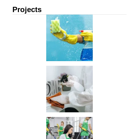
Projects