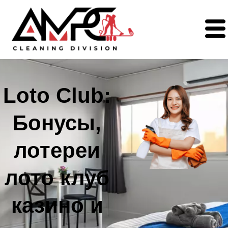
Loto Club:
Бонусы,
лотереи
лото клуб
казино и