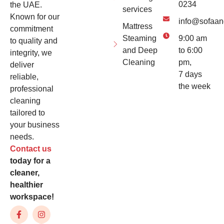
0234
the UAE.
services
Known for our
info@sofaan
Mattress
commitment
Steaming
9:00 am
to quality and
and Deep
to 6:00
integrity, we
Cleaning
pm,
deliver
7 days
reliable,
the week
professional
cleaning
tailored to
your business
needs.
Contact us
today for a
cleaner,
healthier
workspace!