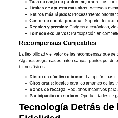
Tasa de canje de puntos mejorada:
Los punto
Límites de apuesta más altos:
Acceso a mesas
Retiros más rápidos:
Procesamiento prioritario 
Gestor de cuenta personal:
Soporte dedicado 
Regalos y premios:
Gadgets electrónicos, viaj
Torneos exclusivos:
Participación en competi
Recompensas Canjeables
La flexibilidad y el valor de las recompensas que se 
Algunos programas permiten canjear puntos por dinero
bienes físicos.
Dinero en efectivo o bonos:
La opción más dir
Giros gratis:
Ideales para los amantes de las 
Bonos de recarga:
Pequeños incentivos para 
Participación en sorteos:
Oportunidades de g
Tecnología Detrás de