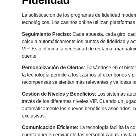
Fidelidad
La sofisticación de los programas de fidelidad mode
tecnológicos. Los casinos online utilizan plataforma
Seguimiento Preciso:
Cada apuesta, cada giro, cada
calcula automáticamente los puntos de fidelidad y act
VIP. Esto elimina la necesidad de reclamar manual
cuente.
Personalización de Ofertas:
Basándose en el historia
la tecnología permite a los casinos ofrecer bonos y
recompensas se sientan más relevantes y valiosas pa
Gestión de Niveles y Beneficios:
Los sistemas auto
través de los diferentes niveles VIP. Cuando un juga
automáticamente los nuevos beneficios asociados, co
exclusivas.
Comunicación Eficiente:
La tecnología facilita la 
cuenta pueden enviar ofertas personalizadas, invita