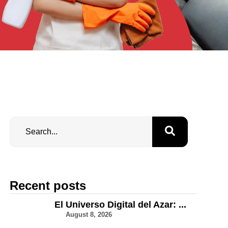
Recent posts
El Universo Digital del Azar: ...
August 8, 2026