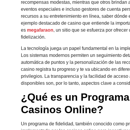
recompensas modestas, mientras que otros brindan ac
eventos especiales e incluso gestores de cuenta per
recursos a su entretenimiento en línea, saber dónde e
ejemplo destacado de casino que entiende la impor
es
megafaraon
, un sitio que se esfuerza por ofrecer
fidelización.
La tecnología juega un papel fundamental en la impl
Los sistemas modernos permiten un seguimiento detal
automática de puntos y la personalización de las rec
casino registra tu progreso y te va ubicando en difer
privilegios. La transparencia y la facilidad de acceso
disponibles son, por lo tanto, aspectos clave a consi
¿Qué es un Programa 
Casinos Online?
Un programa de fidelidad, también conocido como p