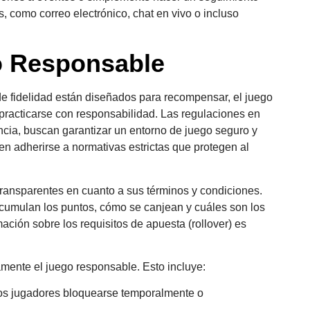
s, como correo electrónico, chat en vivo o incluso
o Responsable
de fidelidad están diseñados para recompensar, el juego
practicarse con responsabilidad. Las regulaciones en
ncia, buscan garantizar un entorno de juego seguro y
n adherirse a normativas estrictas que protegen al
 transparentes en cuanto a sus términos y condiciones.
cumulan los puntos, cómo se canjean y cuáles son los
ación sobre los requisitos de apuesta (rollover) es
ente el juego responsable. Esto incluye:
os jugadores bloquearse temporalmente o