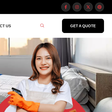
CT US
GET A QUOTE