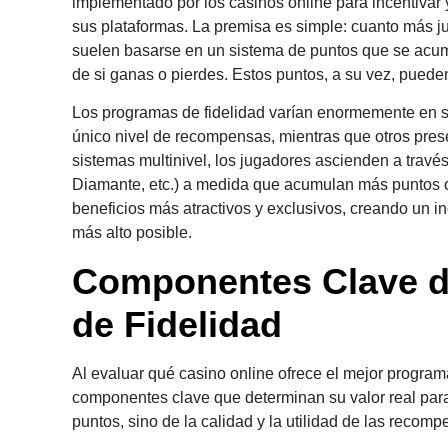
implementado por los casinos online para incentivar
sus plataformas. La premisa es simple: cuanto más 
suelen basarse en un sistema de puntos que se acu
de si ganas o pierdes. Estos puntos, a su vez, puede
Los programas de fidelidad varían enormemente en s
único nivel de recompensas, mientras que otros prese
sistemas multinivel, los jugadores ascienden a través
Diamante, etc.) a medida que acumulan más puntos o
beneficios más atractivos y exclusivos, creando un in
más alto posible.
Componentes Clave d
de Fidelidad
Al evaluar qué casino online ofrece el mejor programa
componentes clave que determinan su valor real para 
puntos, sino de la calidad y la utilidad de las recom