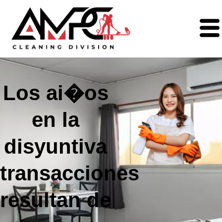
Los ai�os
en la
disyuntiva
transacciones
resultan de