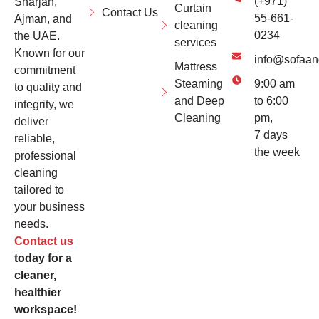
(+971)
Sharjah,
Curtain
Contact Us
55-661-
Ajman, and
cleaning
0234
the UAE.
services
Known for our
info@sofaan
Mattress
commitment
Steaming
9:00 am
to quality and
and Deep
to 6:00
integrity, we
Cleaning
pm,
deliver
7 days
reliable,
the week
professional
cleaning
tailored to
your business
needs.
Contact us
today for a
cleaner,
healthier
workspace!