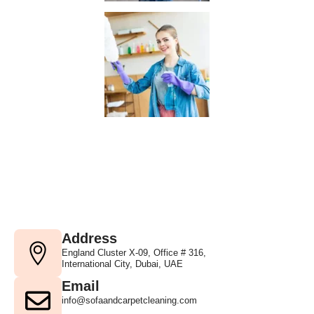
Address
England Cluster X-09, Office # 316,
International City, Dubai, UAE
Email
info@sofaandcarpetcleaning.com