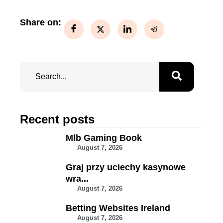
Share on:
Recent posts
Mlb Gaming Book
August 7, 2026
Graj przy uciechy kasynowe
wra...
August 7, 2026
Betting Websites Ireland
August 7, 2026