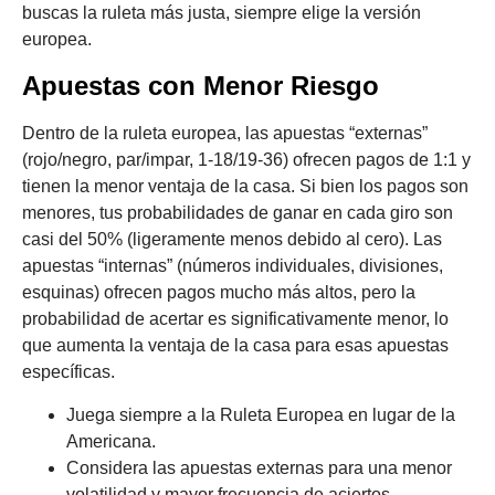
buscas la ruleta más justa, siempre elige la versión
europea.
Apuestas con Menor Riesgo
Dentro de la ruleta europea, las apuestas “externas”
(rojo/negro, par/impar, 1-18/19-36) ofrecen pagos de 1:1 y
tienen la menor ventaja de la casa. Si bien los pagos son
menores, tus probabilidades de ganar en cada giro son
casi del 50% (ligeramente menos debido al cero). Las
apuestas “internas” (números individuales, divisiones,
esquinas) ofrecen pagos mucho más altos, pero la
probabilidad de acertar es significativamente menor, lo
que aumenta la ventaja de la casa para esas apuestas
específicas.
Juega siempre a la Ruleta Europea en lugar de la
Americana.
Considera las apuestas externas para una menor
volatilidad y mayor frecuencia de aciertos.