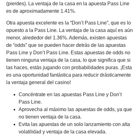
(pierdes). La ventaja de la casa en la apuesta Pass Line
es de aproximadamente 1.41%.
Otra apuesta excelente es la “Don’t Pass Line”, que es lo
opuesto a la Pass Line. La ventaja de la casa aquí es aún
menor, alrededor del 1.36%. Además, existen apuestas
de “odds” que se pueden hacer detrás de las apuestas
Pass Line y Don’t Pass Line. Estas apuestas de odds no
tienen ninguna ventaja de la casa, lo que significa que si
las haces, estás jugando con probabilidades puras. ¡Esta
es una oportunidad fantástica para reducir drásticamente
la ventaja general del casino!
Concéntrate en las apuestas Pass Line y Don’t
Pass Line.
Aprovecha al máximo las apuestas de odds, ya que
no tienen ventaja de la casa.
Evita las apuestas de un solo lanzamiento con alta
volatilidad y ventaja de la casa elevada.