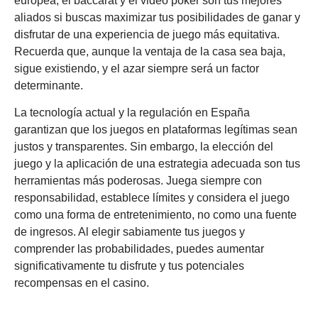
europea, el baccarat y el video poker son tus mejores
aliados si buscas maximizar tus posibilidades de ganar y
disfrutar de una experiencia de juego más equitativa.
Recuerda que, aunque la ventaja de la casa sea baja,
sigue existiendo, y el azar siempre será un factor
determinante.
La tecnología actual y la regulación en España
garantizan que los juegos en plataformas legítimas sean
justos y transparentes. Sin embargo, la elección del
juego y la aplicación de una estrategia adecuada son tus
herramientas más poderosas. Juega siempre con
responsabilidad, establece límites y considera el juego
como una forma de entretenimiento, no como una fuente
de ingresos. Al elegir sabiamente tus juegos y
comprender las probabilidades, puedes aumentar
significativamente tu disfrute y tus potenciales
recompensas en el casino.