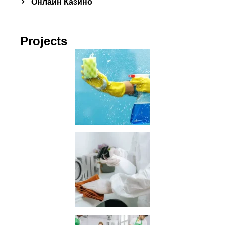
Онлайн Казино
Projects