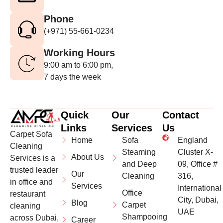
Phone
(+971) 55-661-0234
Working Hours
9:00 am to 6:00 pm,
7 days the week
Quick
Our
Contact
Links
Services
Us
Carpet Sofa
Home
Sofa
England
Cleaning
Steaming
Cluster X-
About Us
Services is a
and Deep
09, Office #
trusted leader
Our
Cleaning
316,
in office and
Services
International
Office
restaurant
City, Dubai,
Blog
Carpet
cleaning
UAE
Shampooing
across Dubai,
Career