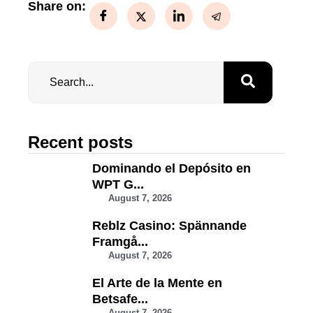
Share on:
Recent posts
Dominando el Depósito en
WPT G...
August 7, 2026
Reblz Casino: Spännande
Framgå...
August 7, 2026
El Arte de la Mente en
Betsafe...
August 7, 2026