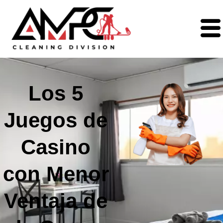
Los 5
Juegos de
Casino
con Menor
Ventaja de