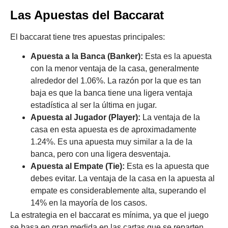
Las Apuestas del Baccarat
El baccarat tiene tres apuestas principales:
Apuesta a la Banca (Banker):
Esta es la apuesta
con la menor ventaja de la casa, generalmente
alrededor del 1.06%. La razón por la que es tan
baja es que la banca tiene una ligera ventaja
estadística al ser la última en jugar.
Apuesta al Jugador (Player):
La ventaja de la
casa en esta apuesta es de aproximadamente
1.24%. Es una apuesta muy similar a la de la
banca, pero con una ligera desventaja.
Apuesta al Empate (Tie):
Esta es la apuesta que
debes evitar. La ventaja de la casa en la apuesta al
empate es considerablemente alta, superando el
14% en la mayoría de los casos.
La estrategia en el baccarat es mínima, ya que el juego
se basa en gran medida en las cartas que se reparten.