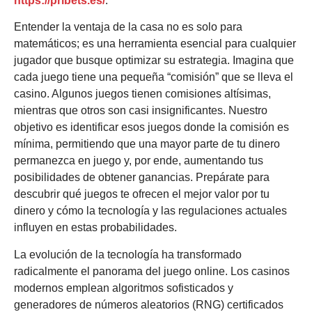
https://pribets.es/
.
Entender la ventaja de la casa no es solo para
matemáticos; es una herramienta esencial para cualquier
jugador que busque optimizar su estrategia. Imagina que
cada juego tiene una pequeña “comisión” que se lleva el
casino. Algunos juegos tienen comisiones altísimas,
mientras que otros son casi insignificantes. Nuestro
objetivo es identificar esos juegos donde la comisión es
mínima, permitiendo que una mayor parte de tu dinero
permanezca en juego y, por ende, aumentando tus
posibilidades de obtener ganancias. Prepárate para
descubrir qué juegos te ofrecen el mejor valor por tu
dinero y cómo la tecnología y las regulaciones actuales
influyen en estas probabilidades.
La evolución de la tecnología ha transformado
radicalmente el panorama del juego online. Los casinos
modernos emplean algoritmos sofisticados y
generadores de números aleatorios (RNG) certificados