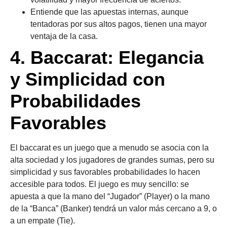
Entiende que las apuestas internas, aunque
tentadoras por sus altos pagos, tienen una mayor
ventaja de la casa.
4. Baccarat: Elegancia
y Simplicidad con
Probabilidades
Favorables
El baccarat es un juego que a menudo se asocia con la
alta sociedad y los jugadores de grandes sumas, pero su
simplicidad y sus favorables probabilidades lo hacen
accesible para todos. El juego es muy sencillo: se
apuesta a que la mano del “Jugador” (Player) o la mano
de la “Banca” (Banker) tendrá un valor más cercano a 9, o
a un empate (Tie).