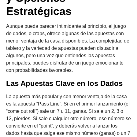
Estratégicas
Aunque pueda parecer intimidante al principio, el juego
de dados, o craps, ofrece algunas de las apuestas con
menor ventaja de la casa disponibles. La complejidad del
tablero y la variedad de apuestas pueden disuadir a
algunos, pero una vez que entiendes las apuestas
principales, puedes disfrutar de un juego emocionante
con probabilidades favorables.
Las Apuestas Clave en los Dados
La apuesta más popular y con menor ventaja de la casa
es la apuesta “Pass Line”. Si en el primer lanzamiento (el
“come out roll”) sale un 7 u 11, ganas. Si sale un 2, 3 o
12, pierdes. Si sale cualquier otro número, ese número se
convierte en el “point”, y deberás volver a lanzar los
dados hasta que salga ese mismo número (ganas) o un 7