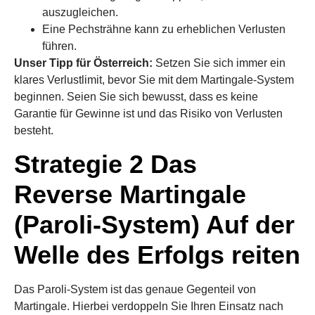
auszugleichen.
Eine Pechsträhne kann zu erheblichen Verlusten
führen.
Unser Tipp für Österreich:
Setzen Sie sich immer ein
klares Verlustlimit, bevor Sie mit dem Martingale-System
beginnen. Seien Sie sich bewusst, dass es keine
Garantie für Gewinne ist und das Risiko von Verlusten
besteht.
Strategie 2 Das
Reverse Martingale
(Paroli-System) Auf der
Welle des Erfolgs reiten
Das Paroli-System ist das genaue Gegenteil von
Martingale. Hierbei verdoppeln Sie Ihren Einsatz nach