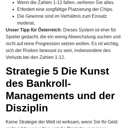
Wenn die Zahlen 1-12 fallen, verlieren Sie alles.
Erfordert eine sorgfältige Platzierung der Chips.
Die Gewinne sind im Verhältnis zum Einsatz
moderat.
Unser Tipp für Österreich:
Dieses System ist eher für
Spieler gedacht, die ein wenig Abwechslung suchen und
nicht auf reine Progression setzen wollen. Es ist wichtig,
sich der Risiken bewusst zu sein, insbesondere des
Verlusts bei den Zahlen 1-12.
Strategie 5 Die Kunst
des Bankroll-
Managements und der
Disziplin
Keine Strategie der Welt ist wirksam, wenn Sie Ihr Geld