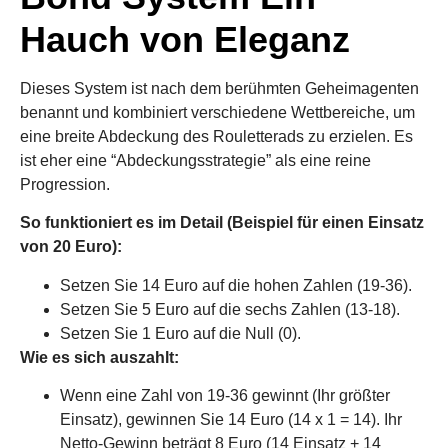
Hauch von Eleganz
Dieses System ist nach dem berühmten Geheimagenten
benannt und kombiniert verschiedene Wettbereiche, um
eine breite Abdeckung des Rouletterads zu erzielen. Es
ist eher eine “Abdeckungsstrategie” als eine reine
Progression.
So funktioniert es im Detail (Beispiel für einen Einsatz
von 20 Euro):
Setzen Sie 14 Euro auf die hohen Zahlen (19-36).
Setzen Sie 5 Euro auf die sechs Zahlen (13-18).
Setzen Sie 1 Euro auf die Null (0).
Wie es sich auszahlt:
Wenn eine Zahl von 19-36 gewinnt (Ihr größter
Einsatz), gewinnen Sie 14 Euro (14 x 1 = 14). Ihr
Netto-Gewinn beträgt 8 Euro (14 Einsatz + 14