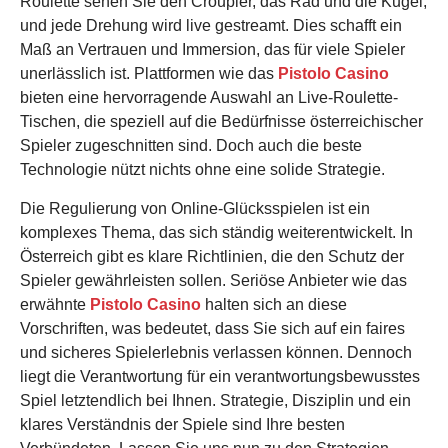
Roulette sehen Sie den Croupier, das Rad und die Kugel,
und jede Drehung wird live gestreamt. Dies schafft ein
Maß an Vertrauen und Immersion, das für viele Spieler
unerlässlich ist. Plattformen wie das
Pistolo Casino
bieten eine hervorragende Auswahl an Live-Roulette-
Tischen, die speziell auf die Bedürfnisse österreichischer
Spieler zugeschnitten sind. Doch auch die beste
Technologie nützt nichts ohne eine solide Strategie.
Die Regulierung von Online-Glücksspielen ist ein
komplexes Thema, das sich ständig weiterentwickelt. In
Österreich gibt es klare Richtlinien, die den Schutz der
Spieler gewährleisten sollen. Seriöse Anbieter wie das
erwähnte
Pistolo Casino
halten sich an diese
Vorschriften, was bedeutet, dass Sie sich auf ein faires
und sicheres Spielerlebnis verlassen können. Dennoch
liegt die Verantwortung für ein verantwortungsbewusstes
Spiel letztendlich bei Ihnen. Strategie, Disziplin und ein
klares Verständnis der Spiele sind Ihre besten