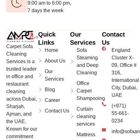
9:00 am to 6:00 pm,
7 days the week
Quick
Our
Contact
Links
Services
Us
Carpet Sofa
Home
Sofa
England
Cleaning
Steaming
Cluster X-
About Us
Services is a
and Deep
09, Office #
trusted leader
Our
Cleaning
316,
in office and
Services
International
Office
restaurant
City, Dubai,
Blog
Carpet
cleaning
UAE
Shampooing
across Dubai,
Career
(+971)
Sharjah,
Curtain
Contact Us
55-661-
Ajman, and
cleaning
0234
the UAE.
services
Known for our
info@sofaan
Mattress
commitment