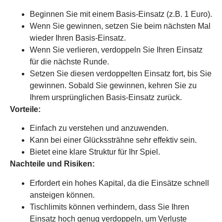
Beginnen Sie mit einem Basis-Einsatz (z.B. 1 Euro).
Wenn Sie gewinnen, setzen Sie beim nächsten Mal
wieder Ihren Basis-Einsatz.
Wenn Sie verlieren, verdoppeln Sie Ihren Einsatz
für die nächste Runde.
Setzen Sie diesen verdoppelten Einsatz fort, bis Sie
gewinnen. Sobald Sie gewinnen, kehren Sie zu
Ihrem ursprünglichen Basis-Einsatz zurück.
Vorteile:
Einfach zu verstehen und anzuwenden.
Kann bei einer Glückssträhne sehr effektiv sein.
Bietet eine klare Struktur für Ihr Spiel.
Nachteile und Risiken:
Erfordert ein hohes Kapital, da die Einsätze schnell
ansteigen können.
Tischlimits können verhindern, dass Sie Ihren
Einsatz hoch genug verdoppeln, um Verluste