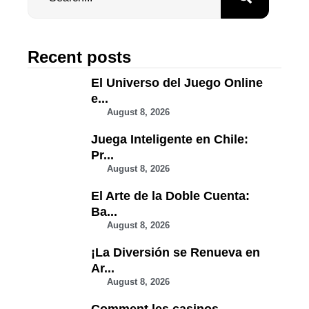
Recent posts
El Universo del Juego Online
e...
August 8, 2026
Juega Inteligente en Chile:
Pr...
August 8, 2026
El Arte de la Doble Cuenta:
Ba...
August 8, 2026
¡La Diversión se Renueva en
Ar...
August 8, 2026
Comment les casinos