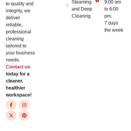
Steaming
9:00 am
to quality and
and Deep
to 6:00
integrity, we
Cleaning
pm,
deliver
7 days
reliable,
the week
professional
cleaning
tailored to
your business
needs.
Contact us
today for a
cleaner,
healthier
workspace!