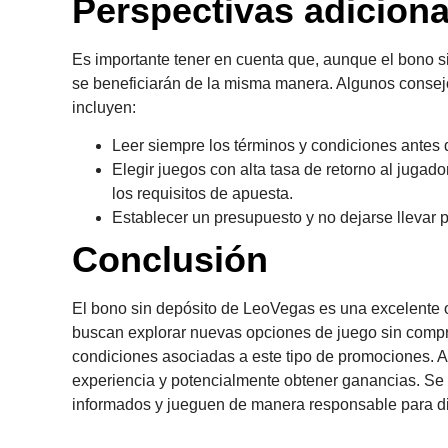
Perspectivas adiciona
Es importante tener en cuenta que, aunque el bono si
se beneficiarán de la misma manera. Algunos consejo
incluyen:
Leer siempre los términos y condiciones antes 
Elegir juegos con alta tasa de retorno al jugad
los requisitos de apuesta.
Establecer un presupuesto y no dejarse llevar p
Conclusión
El bono sin depósito de LeoVegas es una excelente
buscan explorar nuevas opciones de juego sin compro
condiciones asociadas a este tipo de promociones. A
experiencia y potencialmente obtener ganancias. S
informados y jueguen de manera responsable para dis