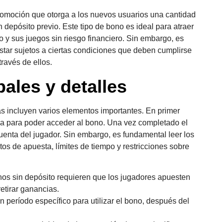
romoción que otorga a los nuevos usuarios una cantidad
n depósito previo. Este tipo de bono es ideal para atraer
o y sus juegos sin riesgo financiero. Sin embargo, es
star sujetos a ciertas condiciones que deben cumplirse
través de ellos.
pales y detalles
as incluyen varios elementos importantes. En primer
rma para poder acceder al bono. Una vez completado el
cuenta del jugador. Sin embargo, es fundamental leer los
tos de apuesta, límites de tiempo y restricciones sobre
os sin depósito requieren que los jugadores apuesten
etirar ganancias.
 período específico para utilizar el bono, después del