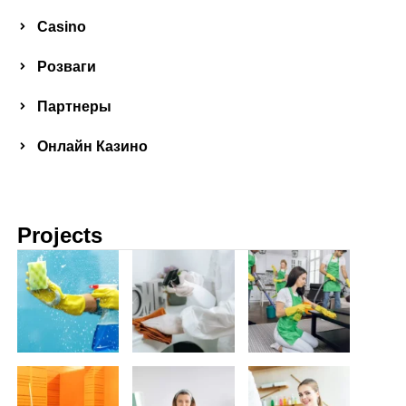
Сasino
Розваги
Партнеры
Онлайн Казино
Projects