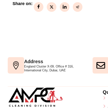
Share on:
Address
England Cluster X-09, Office # 316,
International City, Dubai, UAE
Qu