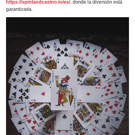
https://spinlandcasino.io/es/
, donde la diversión está
garantizada.