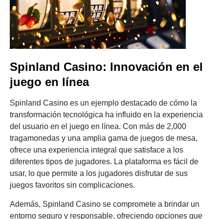
Spinland Casino: Innovación en el
juego en línea
Spinland Casino es un ejemplo destacado de cómo la
transformación tecnológica ha influido en la experiencia
del usuario en el juego en línea. Con más de 2,000
tragamonedas y una amplia gama de juegos de mesa,
ofrece una experiencia integral que satisface a los
diferentes tipos de jugadores. La plataforma es fácil de
usar, lo que permite a los jugadores disfrutar de sus
juegos favoritos sin complicaciones.
Además, Spinland Casino se compromete a brindar un
entorno seguro y responsable, ofreciendo opciones que