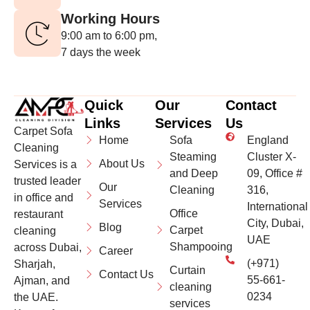
Working Hours
9:00 am to 6:00 pm,
7 days the week
Quick
Our
Contact
Links
Services
Us
Carpet Sofa
Home
Sofa
England
Cleaning
Steaming
Cluster X-
About Us
Services is a
and Deep
09, Office #
trusted leader
Our
Cleaning
316,
in office and
Services
International
Office
restaurant
City, Dubai,
Blog
Carpet
cleaning
UAE
Shampooing
across Dubai,
Career
(+971)
Sharjah,
Curtain
Contact Us
55-661-
Ajman, and
cleaning
0234
the UAE.
services