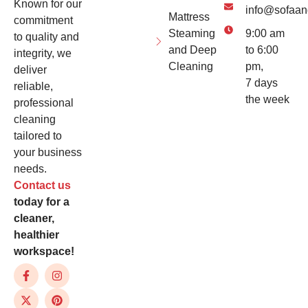
Known for our
info@sofaan
Mattress
commitment
Steaming
9:00 am
to quality and
and Deep
to 6:00
integrity, we
Cleaning
pm,
deliver
7 days
reliable,
the week
professional
cleaning
tailored to
your business
needs.
Contact us
today for a
cleaner,
healthier
workspace!