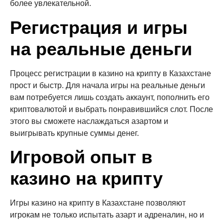
более увлекательной.
Регистрация и игры
на реальные деньги
Процесс регистрации в казино на крипту в Казахстане
прост и быстр. Для начала игры на реальные деньги
вам потребуется лишь создать аккаунт, пополнить его
криптовалютой и выбрать понравившийся слот. После
этого вы сможете наслаждаться азартом и
выигрывать крупные суммы денег.
Игровой опыт в
казино на крипту
Игры казино на крипту в Казахстане позволяют
игрокам не только испытать азарт и адреналин, но и