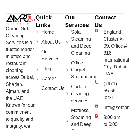
Quick
Our
Contact
Links
Services
Us
Carpet Sofa
Home
Sofa
England
Cleaning
Steaming
Cluster X-
About Us
Services is a
and Deep
09, Office #
trusted leader
Our
Cleaning
316,
in office and
Services
International
Office
restaurant
City, Dubai,
Blog
Carpet
cleaning
UAE
Shampooing
across Dubai,
Career
(+971)
Sharjah,
Curtain
Contact Us
55-661-
Ajman, and
cleaning
0234
the UAE.
services
Known for our
info@sofaan
Mattress
commitment
Steaming
9:00 am
to quality and
and Deep
to 6:00
integrity, we