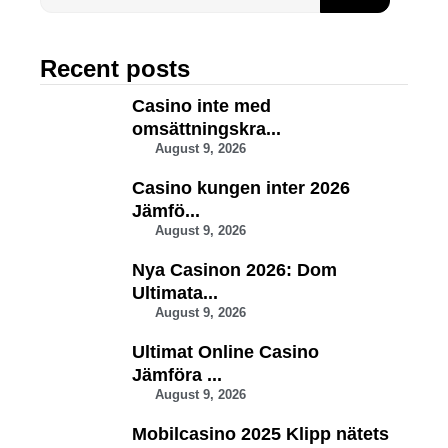
Recent posts
Casino inte med
omsättningskra...
August 9, 2026
Casino kungen inter 2026
Jämfö...
August 9, 2026
Nya Casinon 2026: Dom
Ultimata...
August 9, 2026
Ultimat Online Casino
Jämföra ...
August 9, 2026
Mobilcasino 2025 Klipp nätets