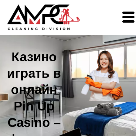
Казино
играть в
онлайн
Pin Up
Casino –