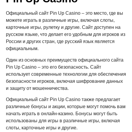
Официальный сайт Pin Up Casino – это место, где вы
можете играть в различные игры, включая слоты,
карточные игры, рулетку и другие. Сайт доступен на
русском языке, что делает его удобным для игроков из
России и других стран, где русский язык является
официальным.
Один из основных преимуществ официального сайта
Pin Up Casino – это его безопасность. Сайт
использует современные технологии для обеспечения
безопасности игроков, включая шифрование данных
и защиту от мошенничества.
Официальный сайт Pin Up Casino также предлагает
различные бонусы и акции, которые могут помочь вам
начать играть в онлайн-казино. Бонусы могут быть
использованы для игры в различные игры, включая
слоты, карточные игры и другие.