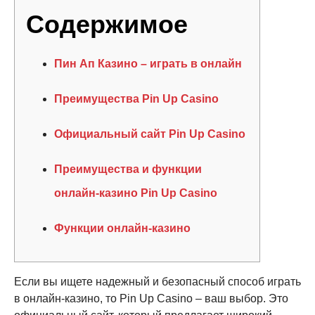
Содержимое
Пин Ап Казино – играть в онлайн
Преимущества Pin Up Casino
Официальный сайт Pin Up Casino
Преимущества и функции
онлайн-казино Pin Up Casino
Функции онлайн-казино
Если вы ищете надежный и безопасный способ играть
в онлайн-казино, то Pin Up Casino – ваш выбор. Это