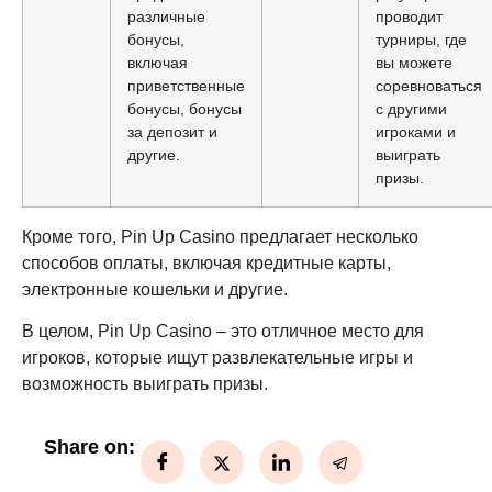
различные
проводит
бонусы,
турниры, где
включая
вы можете
приветственные
соревноваться
бонусы, бонусы
с другими
за депозит и
игроками и
другие.
выиграть
призы.
Кроме того, Pin Up Casino предлагает несколько
способов оплаты, включая кредитные карты,
электронные кошельки и другие.
В целом, Pin Up Casino – это отличное место для
игроков, которые ищут развлекательные игры и
возможность выиграть призы.
Share on: