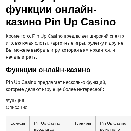
функции онлайн-
казино Pin Up Casino
Кроме того, Pin Up Casino предлагает широкий спектр
игр, включая слоты, карточные игры, рулетку и другие.
Вы можете выбрать игру, которая вам нравится, и
начать играть.
Функции онлайн-казино
Pin Up Casino предлагает несколько функций,
которые делают игру еще более интересной:
Функция
Описание
Бонусы
Pin Up Casino
Турниры
Pin Up Casino
предлагает
регулярно