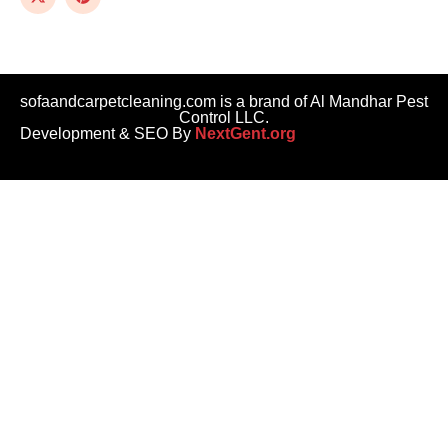
sofaandcarpetcleaning.com is a brand of Al Mandhar Pest
Control LLC.
Development & SEO By
NextGent.org