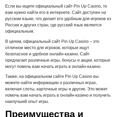
Если вы ищете официальный сайт Pin Up Casino, то
вам нужно найти его в интернете. Сайт доступен на
русском языке, что делает его удобным для игроков из
России и других стран, где русский язык является
официальным.
В целом, официальный сайт Pin Up Casino – это
отличное место для игроков, которые ищут
безопасное и удобное онлайн-казино. Сайт
предлагает различные игры, бонусы и акции, которые
могут помочь вам начать играть в онлайн-казино.
Также, на официальном сайте Pin Up Casino вы
можете найти информацию о различных играх,
включая слоты, карточные игры и другие. Это может
помочь вам начать играть в онлайн-казино и получить
наилучший опыт игры.
Преимущества и