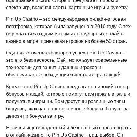
официальный сайт, который предлагает широкий
спектр игр, включая слоты, карточные игры и рулетку.
Pin Up Casino – это международная онлайн-игровая
платформа, которая была запущена в 2016 году. С тех
пор она стала одним из самых популярных онлайн-
казино в мире, привлекая игроков из более 50 стран.
Один из ключевых факторов успеха Pin Up Casino –
это его безопасность. Сайт использует современные
технологии для защиты данных игроков и
обеспечивает конфиденциальность их транзакций.
Кроме того, Pin Up Casino предлагает широкий спектр
бонусов и акций, которые помогут вам начать играть и
получать выигрыши. Вам доступны различные типы
бонусов, включая приветственные бонусы, бонусы за
депозит и бонусы за игру.
Если вы ищете надежный и безопасный способ играть
в онлайн-казино, то Pin Up Casino – ваш выбор. Он