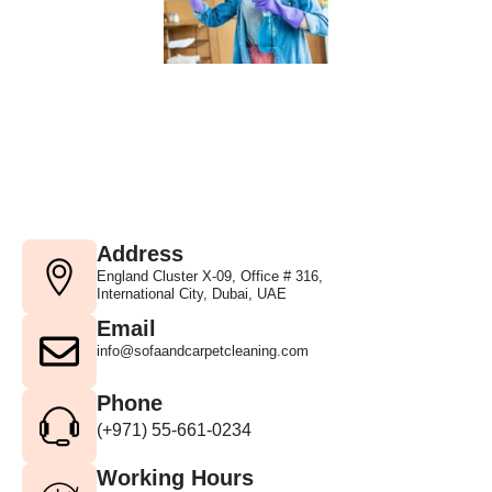
Address
England Cluster X-09, Office # 316,
International City, Dubai, UAE
Email
info@sofaandcarpetcleaning.com
Phone
(+971) 55-661-0234
Working Hours