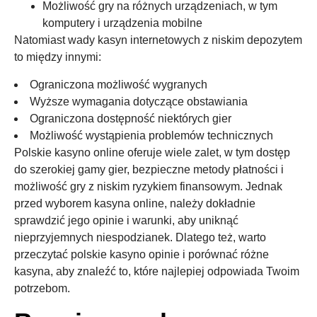
Możliwość gry na różnych urządzeniach, w tym
komputery i urządzenia mobilne
Natomiast wady kasyn internetowych z niskim depozytem
to między innymi:
Ograniczona możliwość wygranych
Wyższe wymagania dotyczące obstawiania
Ograniczona dostępność niektórych gier
Możliwość wystąpienia problemów technicznych
Polskie kasyno online oferuje wiele zalet, w tym dostęp
do szerokiej gamy gier, bezpieczne metody płatności i
możliwość gry z niskim ryzykiem finansowym. Jednak
przed wyborem kasyna online, należy dokładnie
sprawdzić jego opinie i warunki, aby uniknąć
nieprzyjemnych niespodzianek. Dlatego też, warto
przeczytać polskie kasyno opinie i porównać różne
kasyna, aby znaleźć to, które najlepiej odpowiada Twoim
potrzebom.