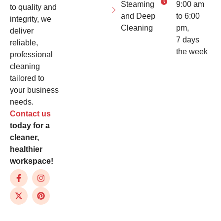
Steaming
9:00 am
to quality and
and Deep
to 6:00
integrity, we
Cleaning
pm,
deliver
7 days
reliable,
the week
professional
cleaning
tailored to
your business
needs.
Contact us
today for a
cleaner,
healthier
workspace!