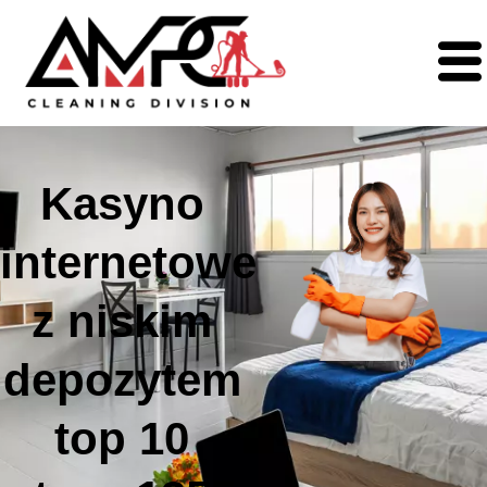
Kasyno
internetowe
z niskim
depozytem
top 10