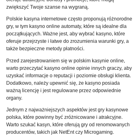
zwiększyć Twoje szanse na wygraną.
Polskie kasyna internetowe często proponują różnorodne
gry, w tym kasyno online automaty, które są idealne dla
początkujących. Ważne jest, aby wybrać kasyno, które
oferuje przejrzyste i łatwe do zrozumienia warunki gry, a
także bezpieczne metody płatności.
Przed zarejestrowaniem się w polskim kasynie online,
warto przeczytać kasyno online opinie innych graczy, aby
uzyskać informacje o reputacji i poziomie obsługi klienta.
Dodatkowo, należy upewnić się, że kasyno posiada
ważną licencję i jest regulowane przez odpowiednie
organy.
Jednym z najważniejszych aspektów jest gry kasynowe
polska, które powinny być zróżnicowane i atrakcyjne.
Warto szukać kasyn, które oferują gry od renomowanych
producentów, takich jak NetEnt czy Microgaming.