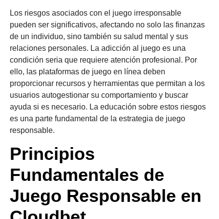
Los riesgos asociados con el juego irresponsable
pueden ser significativos, afectando no solo las finanzas
de un individuo, sino también su salud mental y sus
relaciones personales. La adicción al juego es una
condición seria que requiere atención profesional. Por
ello, las plataformas de juego en línea deben
proporcionar recursos y herramientas que permitan a los
usuarios autogestionar su comportamiento y buscar
ayuda si es necesario. La educación sobre estos riesgos
es una parte fundamental de la estrategia de juego
responsable.
Principios
Fundamentales de
Juego Responsable en
Cloudbet