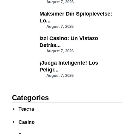
August 7, 2026
Maksimer Din Spiloplevelse:
Lo...
August 7, 2026
Izzi Casino: Un Vistazo
Detrás...
August 7, 2026
¡Juega Inteligente! Los
Peligr...
August 7, 2026
Categories
Текста
Сasino