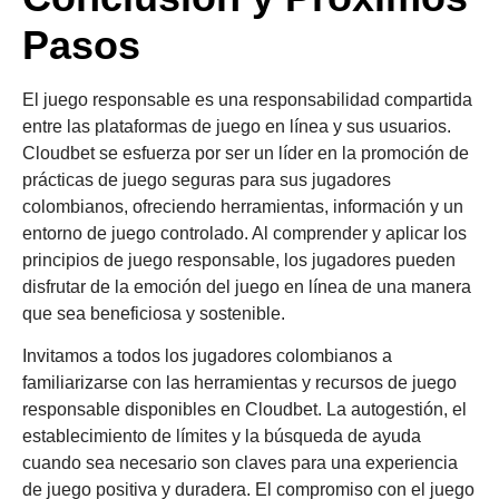
Pasos
El juego responsable es una responsabilidad compartida
entre las plataformas de juego en línea y sus usuarios.
Cloudbet se esfuerza por ser un líder en la promoción de
prácticas de juego seguras para sus jugadores
colombianos, ofreciendo herramientas, información y un
entorno de juego controlado. Al comprender y aplicar los
principios de juego responsable, los jugadores pueden
disfrutar de la emoción del juego en línea de una manera
que sea beneficiosa y sostenible.
Invitamos a todos los jugadores colombianos a
familiarizarse con las herramientas y recursos de juego
responsable disponibles en Cloudbet. La autogestión, el
establecimiento de límites y la búsqueda de ayuda
cuando sea necesario son claves para una experiencia
de juego positiva y duradera. El compromiso con el juego