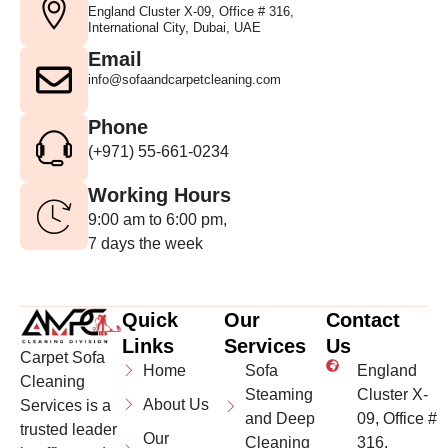
England Cluster X-09, Office # 316,
International City, Dubai, UAE
Email
info@sofaandcarpetcleaning.com
Phone
(+971) 55-661-0234
Working Hours
9:00 am to 6:00 pm,
7 days the week
Quick
Our
Contact
Links
Services
Us
Carpet Sofa
Home
Sofa
England
Cleaning
Steaming
Cluster X-
About Us
Services is a
and Deep
09, Office #
trusted leader
Our
Cleaning
316,