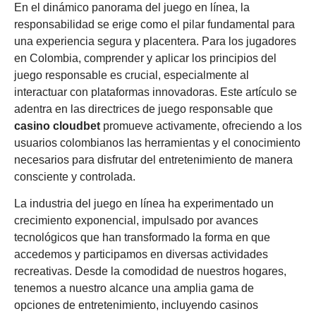
En el dinámico panorama del juego en línea, la
responsabilidad se erige como el pilar fundamental para
una experiencia segura y placentera. Para los jugadores
en Colombia, comprender y aplicar los principios del
juego responsable es crucial, especialmente al
interactuar con plataformas innovadoras. Este artículo se
adentra en las directrices de juego responsable que
casino cloudbet
promueve activamente, ofreciendo a los
usuarios colombianos las herramientas y el conocimiento
necesarios para disfrutar del entretenimiento de manera
consciente y controlada.
La industria del juego en línea ha experimentado un
crecimiento exponencial, impulsado por avances
tecnológicos que han transformado la forma en que
accedemos y participamos en diversas actividades
recreativas. Desde la comodidad de nuestros hogares,
tenemos a nuestro alcance una amplia gama de
opciones de entretenimiento, incluyendo casinos