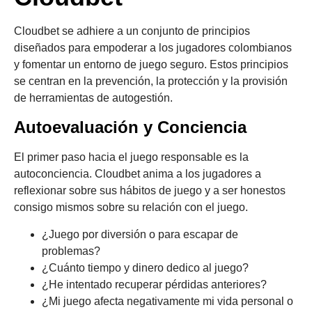
Cloudbet se adhiere a un conjunto de principios
diseñados para empoderar a los jugadores colombianos
y fomentar un entorno de juego seguro. Estos principios
se centran en la prevención, la protección y la provisión
de herramientas de autogestión.
Autoevaluación y Conciencia
El primer paso hacia el juego responsable es la
autoconciencia. Cloudbet anima a los jugadores a
reflexionar sobre sus hábitos de juego y a ser honestos
consigo mismos sobre su relación con el juego.
¿Juego por diversión o para escapar de
problemas?
¿Cuánto tiempo y dinero dedico al juego?
¿He intentado recuperar pérdidas anteriores?
¿Mi juego afecta negativamente mi vida personal o