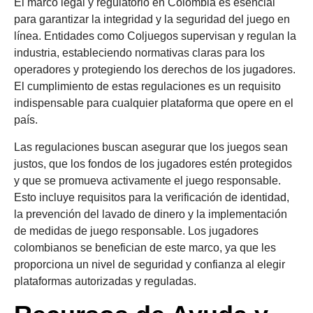
El marco legal y regulatorio en Colombia es esencial
para garantizar la integridad y la seguridad del juego en
línea. Entidades como Coljuegos supervisan y regulan la
industria, estableciendo normativas claras para los
operadores y protegiendo los derechos de los jugadores.
El cumplimiento de estas regulaciones es un requisito
indispensable para cualquier plataforma que opere en el
país.
Las regulaciones buscan asegurar que los juegos sean
justos, que los fondos de los jugadores estén protegidos
y que se promueva activamente el juego responsable.
Esto incluye requisitos para la verificación de identidad,
la prevención del lavado de dinero y la implementación
de medidas de juego responsable. Los jugadores
colombianos se benefician de este marco, ya que les
proporciona un nivel de seguridad y confianza al elegir
plataformas autorizadas y reguladas.