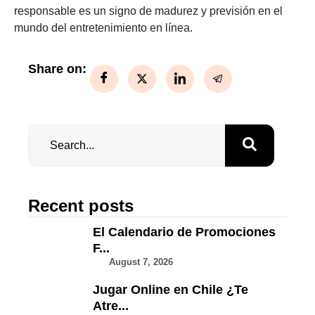
responsable es un signo de madurez y previsión en el
mundo del entretenimiento en línea.
Share on:
Recent posts
El Calendario de Promociones
F...
August 7, 2026
Jugar Online en Chile ¿Te
Atre...