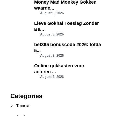
Money Mad Monkey Gokken
waarde...
August 9, 2026
Lieve Gokhal Toeslag Zonder
Be...
August 9, 2026
bet365 bonuscode 2026: totda
5...
August 9, 2026
Online gokkasten voor
acteren ...
August 9, 2026
Categories
Текста