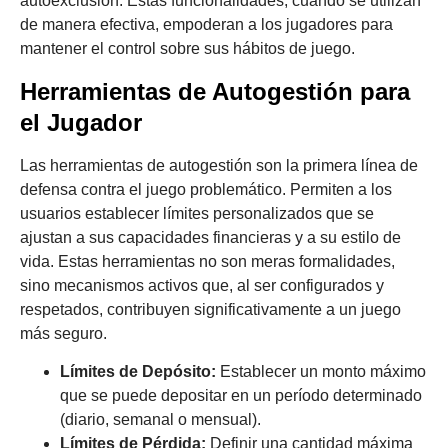
autoexclusión. Estas funcionalidades, cuando se utilizan
de manera efectiva, empoderan a los jugadores para
mantener el control sobre sus hábitos de juego.
Herramientas de Autogestión para
el Jugador
Las herramientas de autogestión son la primera línea de
defensa contra el juego problemático. Permiten a los
usuarios establecer límites personalizados que se
ajustan a sus capacidades financieras y a su estilo de
vida. Estas herramientas no son meras formalidades,
sino mecanismos activos que, al ser configurados y
respetados, contribuyen significativamente a un juego
más seguro.
Límites de Depósito:
Establecer un monto máximo
que se puede depositar en un período determinado
(diario, semanal o mensual).
Límites de Pérdida:
Definir una cantidad máxima