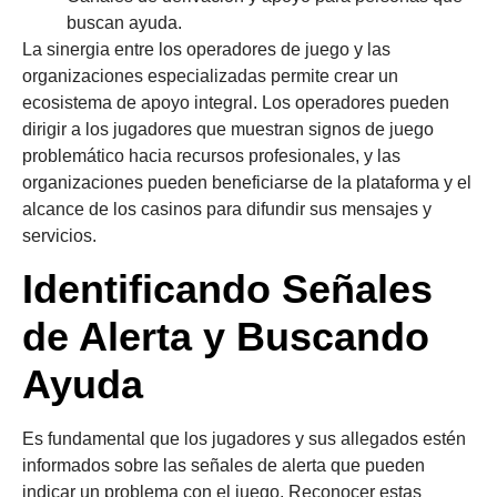
buscan ayuda.
La sinergia entre los operadores de juego y las
organizaciones especializadas permite crear un
ecosistema de apoyo integral. Los operadores pueden
dirigir a los jugadores que muestran signos de juego
problemático hacia recursos profesionales, y las
organizaciones pueden beneficiarse de la plataforma y el
alcance de los casinos para difundir sus mensajes y
servicios.
Identificando Señales
de Alerta y Buscando
Ayuda
Es fundamental que los jugadores y sus allegados estén
informados sobre las señales de alerta que pueden
indicar un problema con el juego. Reconocer estas