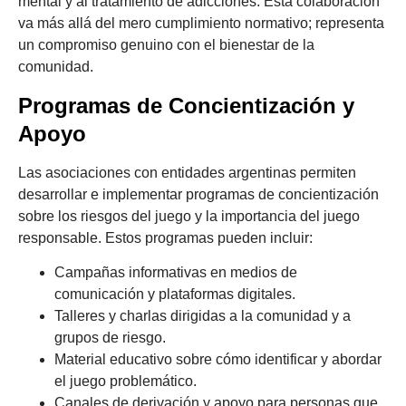
mental y al tratamiento de adicciones. Esta colaboración
va más allá del mero cumplimiento normativo; representa
un compromiso genuino con el bienestar de la
comunidad.
Programas de Concientización y
Apoyo
Las asociaciones con entidades argentinas permiten
desarrollar e implementar programas de concientización
sobre los riesgos del juego y la importancia del juego
responsable. Estos programas pueden incluir:
Campañas informativas en medios de
comunicación y plataformas digitales.
Talleres y charlas dirigidas a la comunidad y a
grupos de riesgo.
Material educativo sobre cómo identificar y abordar
el juego problemático.
Canales de derivación y apoyo para personas que