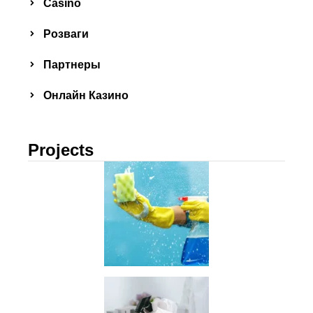
Сasino
Розваги
Партнеры
Онлайн Казино
Projects