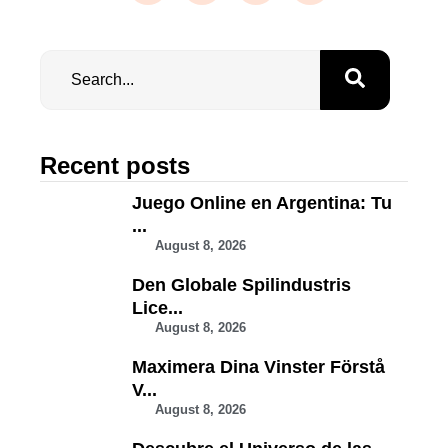
Recent posts
Juego Online en Argentina: Tu
...
August 8, 2026
Den Globale Spilindustris
Lice...
August 8, 2026
Maximera Dina Vinster Förstå
V...
August 8, 2026