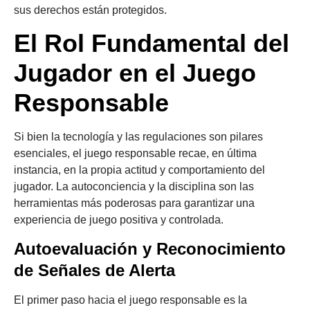
sus derechos están protegidos.
El Rol Fundamental del
Jugador en el Juego
Responsable
Si bien la tecnología y las regulaciones son pilares
esenciales, el juego responsable recae, en última
instancia, en la propia actitud y comportamiento del
jugador. La autoconciencia y la disciplina son las
herramientas más poderosas para garantizar una
experiencia de juego positiva y controlada.
Autoevaluación y Reconocimiento
de Señales de Alerta
El primer paso hacia el juego responsable es la