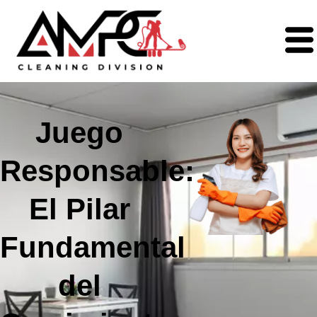
Juego
Responsable:
El Pilar
Fundamental
del