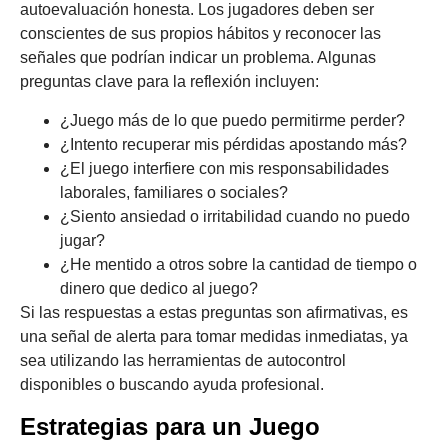
autoevaluación honesta. Los jugadores deben ser
conscientes de sus propios hábitos y reconocer las
señales que podrían indicar un problema. Algunas
preguntas clave para la reflexión incluyen:
¿Juego más de lo que puedo permitirme perder?
¿Intento recuperar mis pérdidas apostando más?
¿El juego interfiere con mis responsabilidades
laborales, familiares o sociales?
¿Siento ansiedad o irritabilidad cuando no puedo
jugar?
¿He mentido a otros sobre la cantidad de tiempo o
dinero que dedico al juego?
Si las respuestas a estas preguntas son afirmativas, es
una señal de alerta para tomar medidas inmediatas, ya
sea utilizando las herramientas de autocontrol
disponibles o buscando ayuda profesional.
Estrategias para un Juego