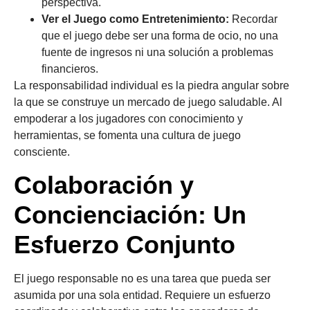
perspectiva.
Ver el Juego como Entretenimiento:
Recordar
que el juego debe ser una forma de ocio, no una
fuente de ingresos ni una solución a problemas
financieros.
La responsabilidad individual es la piedra angular sobre
la que se construye un mercado de juego saludable. Al
empoderar a los jugadores con conocimiento y
herramientas, se fomenta una cultura de juego
consciente.
Colaboración y
Concienciación: Un
Esfuerzo Conjunto
El juego responsable no es una tarea que pueda ser
asumida por una sola entidad. Requiere un esfuerzo