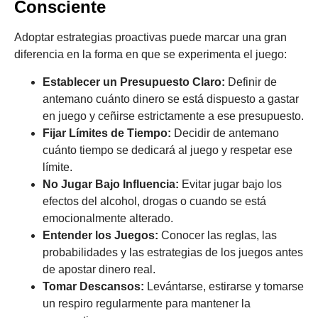
Consciente
Adoptar estrategias proactivas puede marcar una gran
diferencia en la forma en que se experimenta el juego:
Establecer un Presupuesto Claro:
Definir de
antemano cuánto dinero se está dispuesto a gastar
en juego y ceñirse estrictamente a ese presupuesto.
Fijar Límites de Tiempo:
Decidir de antemano
cuánto tiempo se dedicará al juego y respetar ese
límite.
No Jugar Bajo Influencia:
Evitar jugar bajo los
efectos del alcohol, drogas o cuando se está
emocionalmente alterado.
Entender los Juegos:
Conocer las reglas, las
probabilidades y las estrategias de los juegos antes
de apostar dinero real.
Tomar Descansos:
Levántarse, estirarse y tomarse
un respiro regularmente para mantener la