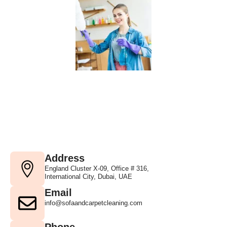
Address
England Cluster X-09, Office # 316,
International City, Dubai, UAE
Email
info@sofaandcarpetcleaning.com
Phone