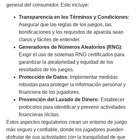
general del consumidor. Esto incluye:
Transparencia en los Términos y Condiciones:
Asegurar que las reglas de los juegos, las
bonificaciones y los requisitos de apuesta sean
claros y fáciles de entender.
Generadores de Números Aleatorios (RNG):
Exigir el uso de sistemas RNG certificados para
garantizar la aleatoriedad y equidad de los
resultados de los juegos.
Protección de Datos:
Implementar medidas
robustas para proteger la información personal y
financiera de los jugadores.
Prevención del Lavado de Dinero:
Establecer
protocolos para identificar y prevenir actividades
financieras ilícitas.
Estos aspectos regulatorios crean un entorno de juego
más seguro y confiable, donde los jugadores pueden
disfrutar de sus actividades con la tranquilidad de que