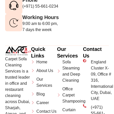
(+971) 55-661-0234
Working Hours
9:00 am to 6:00 pm,
7 days the week
Quick
Our
Contact
Links
Services
Us
Carpet Sofa
Home
Sofa
England
Cleaning
Steaming
Cluster X-
About Us
Services is a
and Deep
09, Office #
trusted leader
Our
Cleaning
316,
in office and
Services
International
Office
restaurant
City, Dubai,
Blog
Carpet
cleaning
UAE
Shampooing
across Dubai,
Career
(+971)
Sharjah,
Curtain
Contact Us
55-661-
Ajman, and