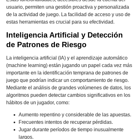
usuario, permiten una gestión proactiva y personalizada
de la actividad de juego. La facilidad de acceso y uso de
estas herramientas es crucial para su efectividad.
Inteligencia Artificial y Detección
de Patrones de Riesgo
La inteligencia artificial (IA) y el aprendizaje automático
(machine learning) están jugando un papel cada vez más
importante en la identificación temprana de patrones de
juego que podrían indicar un comportamiento de riesgo.
Mediante el análisis de grandes volúmenes de datos, los
algoritmos pueden detectar cambios significativos en los
hábitos de un jugador, como:
Aumento repentino y considerable de las apuestas.
Frecuentes intentos de recuperar pérdidas.
Jugar durante períodos de tiempo inusualmente
largos.