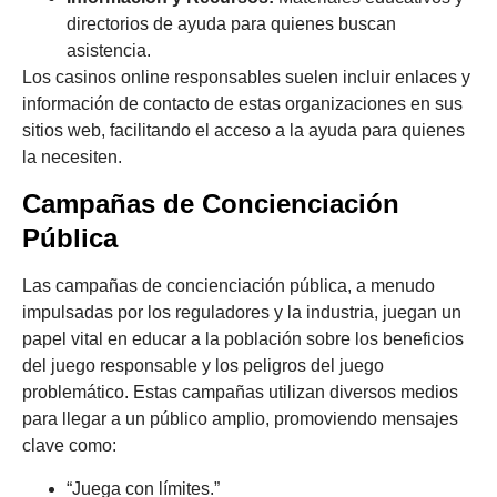
directorios de ayuda para quienes buscan
asistencia.
Los casinos online responsables suelen incluir enlaces y
información de contacto de estas organizaciones en sus
sitios web, facilitando el acceso a la ayuda para quienes
la necesiten.
Campañas de Concienciación
Pública
Las campañas de concienciación pública, a menudo
impulsadas por los reguladores y la industria, juegan un
papel vital en educar a la población sobre los beneficios
del juego responsable y los peligros del juego
problemático. Estas campañas utilizan diversos medios
para llegar a un público amplio, promoviendo mensajes
clave como:
“Juega con límites.”