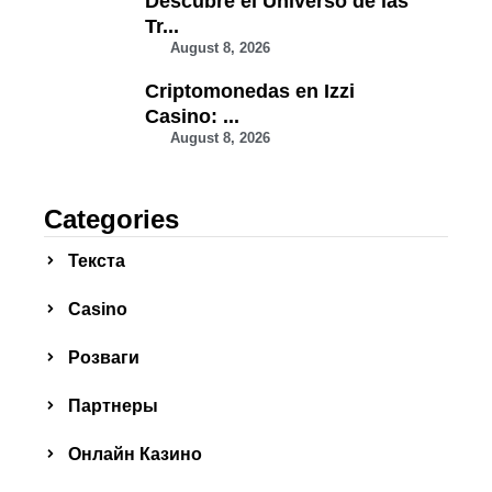
Descubre el Universo de las
Tr...
August 8, 2026
Criptomonedas en Izzi
Casino: ...
August 8, 2026
Categories
Текста
Сasino
Розваги
Партнеры
Онлайн Казино