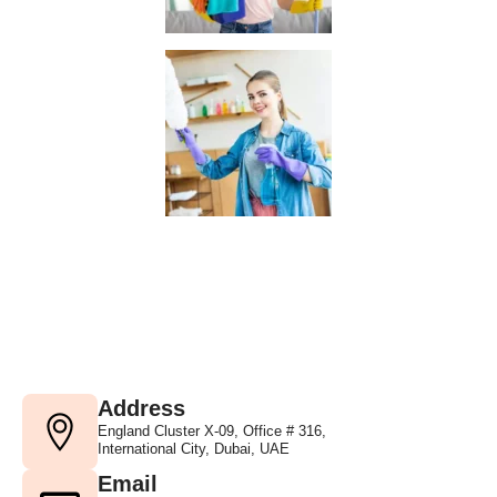
Address
England Cluster X-09, Office # 316,
International City, Dubai, UAE
Email