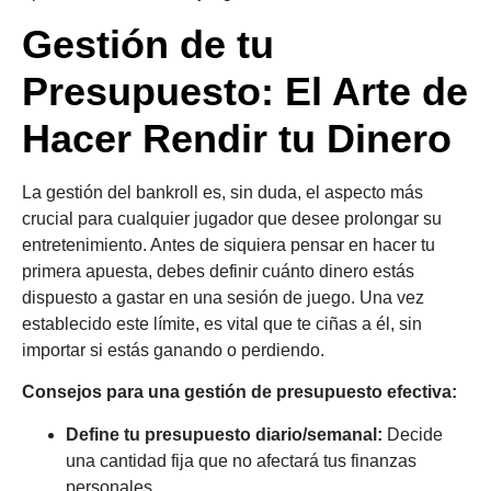
Gestión de tu
Presupuesto: El Arte de
Hacer Rendir tu Dinero
La gestión del bankroll es, sin duda, el aspecto más
crucial para cualquier jugador que desee prolongar su
entretenimiento. Antes de siquiera pensar en hacer tu
primera apuesta, debes definir cuánto dinero estás
dispuesto a gastar en una sesión de juego. Una vez
establecido este límite, es vital que te ciñas a él, sin
importar si estás ganando o perdiendo.
Consejos para una gestión de presupuesto efectiva:
Define tu presupuesto diario/semanal:
Decide
una cantidad fija que no afectará tus finanzas
personales.