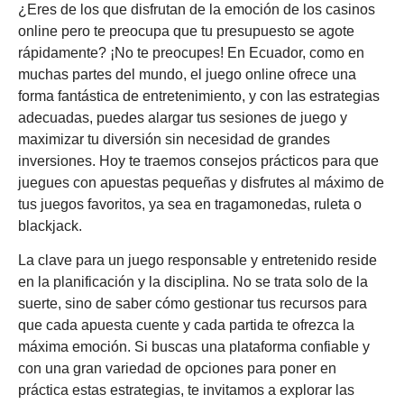
¿Eres de los que disfrutan de la emoción de los casinos
online pero te preocupa que tu presupuesto se agote
rápidamente? ¡No te preocupes! En Ecuador, como en
muchas partes del mundo, el juego online ofrece una
forma fantástica de entretenimiento, y con las estrategias
adecuadas, puedes alargar tus sesiones de juego y
maximizar tu diversión sin necesidad de grandes
inversiones. Hoy te traemos consejos prácticos para que
juegues con apuestas pequeñas y disfrutes al máximo de
tus juegos favoritos, ya sea en tragamonedas, ruleta o
blackjack.
La clave para un juego responsable y entretenido reside
en la planificación y la disciplina. No se trata solo de la
suerte, sino de saber cómo gestionar tus recursos para
que cada apuesta cuente y cada partida te ofrezca la
máxima emoción. Si buscas una plataforma confiable y
con una gran variedad de opciones para poner en
práctica estas estrategias, te invitamos a explorar las