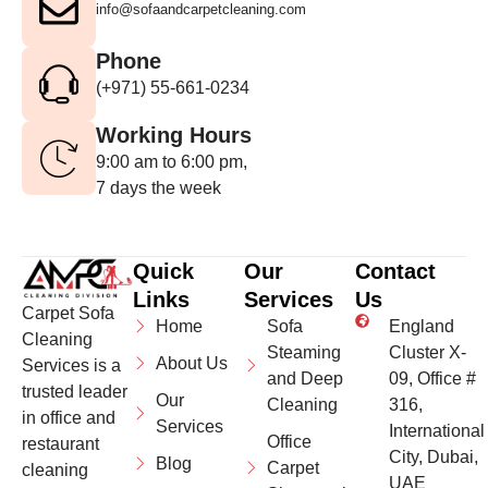
info@sofaandcarpetcleaning.com
Phone
(+971) 55-661-0234
Working Hours
9:00 am to 6:00 pm,
7 days the week
Quick
Our
Contact
Links
Services
Us
Carpet Sofa
Home
Sofa
England
Cleaning
Steaming
Cluster X-
About Us
Services is a
and Deep
09, Office #
trusted leader
Our
Cleaning
316,
in office and
Services
International
Office
restaurant
City, Dubai,
Blog
Carpet
cleaning
UAE