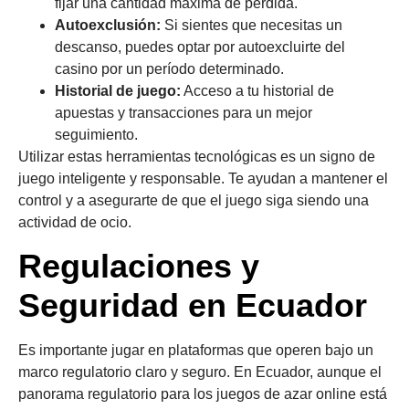
fijar una cantidad máxima de pérdida.
Autoexclusión:
Si sientes que necesitas un
descanso, puedes optar por autoexcluirte del
casino por un período determinado.
Historial de juego:
Acceso a tu historial de
apuestas y transacciones para un mejor
seguimiento.
Utilizar estas herramientas tecnológicas es un signo de
juego inteligente y responsable. Te ayudan a mantener el
control y a asegurarte de que el juego siga siendo una
actividad de ocio.
Regulaciones y
Seguridad en Ecuador
Es importante jugar en plataformas que operen bajo un
marco regulatorio claro y seguro. En Ecuador, aunque el
panorama regulatorio para los juegos de azar online está