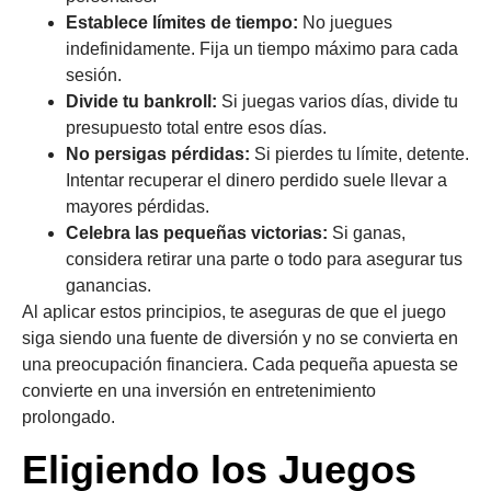
Establece límites de tiempo:
No juegues
indefinidamente. Fija un tiempo máximo para cada
sesión.
Divide tu bankroll:
Si juegas varios días, divide tu
presupuesto total entre esos días.
No persigas pérdidas:
Si pierdes tu límite, detente.
Intentar recuperar el dinero perdido suele llevar a
mayores pérdidas.
Celebra las pequeñas victorias:
Si ganas,
considera retirar una parte o todo para asegurar tus
ganancias.
Al aplicar estos principios, te aseguras de que el juego
siga siendo una fuente de diversión y no se convierta en
una preocupación financiera. Cada pequeña apuesta se
convierte en una inversión en entretenimiento
prolongado.
Eligiendo los Juegos