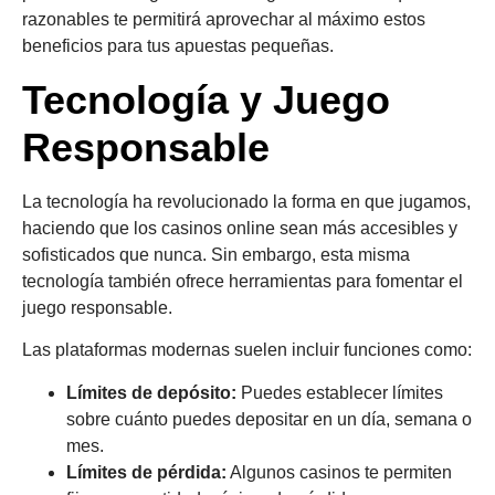
razonables te permitirá aprovechar al máximo estos
beneficios para tus apuestas pequeñas.
Tecnología y Juego
Responsable
La tecnología ha revolucionado la forma en que jugamos,
haciendo que los casinos online sean más accesibles y
sofisticados que nunca. Sin embargo, esta misma
tecnología también ofrece herramientas para fomentar el
juego responsable.
Las plataformas modernas suelen incluir funciones como:
Límites de depósito:
Puedes establecer límites
sobre cuánto puedes depositar en un día, semana o
mes.
Límites de pérdida:
Algunos casinos te permiten