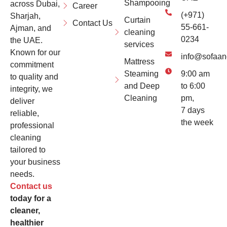
Shampooing
across Dubai,
Career
(+971)
Sharjah,
Curtain
Contact Us
55-661-
Ajman, and
cleaning
0234
the UAE.
services
Known for our
info@sofaan
Mattress
commitment
Steaming
9:00 am
to quality and
and Deep
to 6:00
integrity, we
Cleaning
pm,
deliver
7 days
reliable,
the week
professional
cleaning
tailored to
your business
needs.
Contact us
today for a
cleaner,
healthier