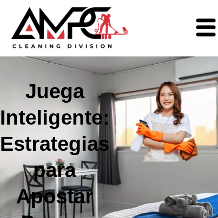
Juega
Inteligente:
Estrategias
para
Apostar