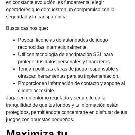
en constante evolución, es fundamental elegir
operadores que demuestren un compromiso con la
seguridad y la transparencia.
Busca casinos que:
Posean licencias de autoridades de juego
reconocidas internacionalmente.
Utilicen tecnología de encriptación SSL para
proteger tus datos personales y financieros.
Tengan políticas claras de juego responsable y
ofrezcan herramientas para su implementación.
Proporcionen información de contacto y soporte al
cliente accesible.
Jugar en un entorno regulado y seguro te da la
tranquilidad de que tus fondos y tu información están
protegidos, permitiéndote concentrarte en disfrutar de tus
juegos con apuestas pequeñas.
Maximiza tu