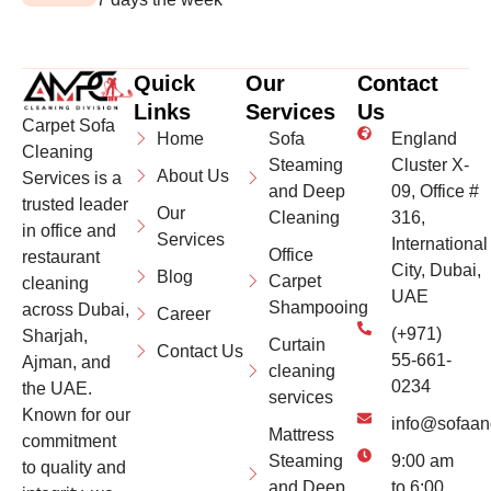
Quick
Our
Contact
Links
Services
Us
Carpet Sofa
Home
Sofa
England
Cleaning
Steaming
Cluster X-
About Us
Services is a
and Deep
09, Office #
trusted leader
Our
Cleaning
316,
in office and
Services
International
Office
restaurant
City, Dubai,
Blog
Carpet
cleaning
UAE
Shampooing
across Dubai,
Career
(+971)
Sharjah,
Curtain
Contact Us
55-661-
Ajman, and
cleaning
0234
the UAE.
services
Known for our
info@sofaan
Mattress
commitment
Steaming
9:00 am
to quality and
and Deep
to 6:00