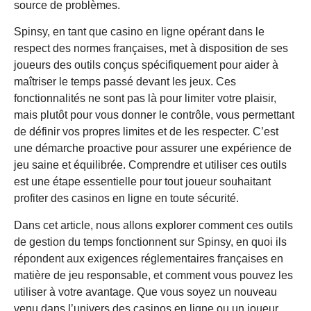
source de problèmes.
Spinsy, en tant que casino en ligne opérant dans le
respect des normes françaises, met à disposition de ses
joueurs des outils conçus spécifiquement pour aider à
maîtriser le temps passé devant les jeux. Ces
fonctionnalités ne sont pas là pour limiter votre plaisir,
mais plutôt pour vous donner le contrôle, vous permettant
de définir vos propres limites et de les respecter. C’est
une démarche proactive pour assurer une expérience de
jeu saine et équilibrée. Comprendre et utiliser ces outils
est une étape essentielle pour tout joueur souhaitant
profiter des casinos en ligne en toute sécurité.
Dans cet article, nous allons explorer comment ces outils
de gestion du temps fonctionnent sur Spinsy, en quoi ils
répondent aux exigences réglementaires françaises en
matière de jeu responsable, et comment vous pouvez les
utiliser à votre avantage. Que vous soyez un nouveau
venu dans l’univers des casinos en ligne ou un joueur