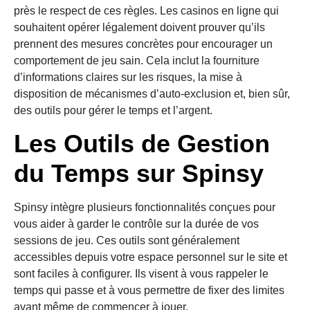
près le respect de ces règles. Les casinos en ligne qui
souhaitent opérer légalement doivent prouver qu’ils
prennent des mesures concrètes pour encourager un
comportement de jeu sain. Cela inclut la fourniture
d’informations claires sur les risques, la mise à
disposition de mécanismes d’auto-exclusion et, bien sûr,
des outils pour gérer le temps et l’argent.
Les Outils de Gestion
du Temps sur Spinsy
Spinsy intègre plusieurs fonctionnalités conçues pour
vous aider à garder le contrôle sur la durée de vos
sessions de jeu. Ces outils sont généralement
accessibles depuis votre espace personnel sur le site et
sont faciles à configurer. Ils visent à vous rappeler le
temps qui passe et à vous permettre de fixer des limites
avant même de commencer à jouer.