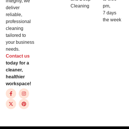
integrity, we
Cleaning
pm,
deliver
7 days
reliable,
the week
professional
cleaning
tailored to
your business
needs.
Contact us
today for a
cleaner,
healthier
workspace!