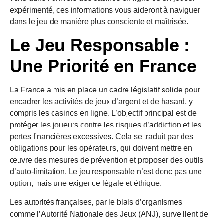
expérimenté, ces informations vous aideront à naviguer
dans le jeu de manière plus consciente et maîtrisée.
Le Jeu Responsable :
Une Priorité en France
La France a mis en place un cadre législatif solide pour
encadrer les activités de jeux d’argent et de hasard, y
compris les casinos en ligne. L’objectif principal est de
protéger les joueurs contre les risques d’addiction et les
pertes financières excessives. Cela se traduit par des
obligations pour les opérateurs, qui doivent mettre en
œuvre des mesures de prévention et proposer des outils
d’auto-limitation. Le jeu responsable n’est donc pas une
option, mais une exigence légale et éthique.
Les autorités françaises, par le biais d’organismes
comme l’Autorité Nationale des Jeux (ANJ), surveillent de