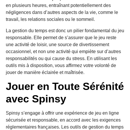
en plusieurs heures, entraînant potentiellement des
négligences dans d’autres aspects de la vie, comme le
travail, les relations sociales ou le sommeil.
La gestion du temps est donc un pilier fondamental du jeu
responsable. Elle permet de s’assurer que le jeu reste
une activité de loisir, une source de divertissement
occasionnel, et non une activité qui empiète sur d’autres
responsabilités ou qui cause du stress. En utilisant les
outils mis à disposition, vous affirmez votre volonté de
jouer de manière éclairée et maîtrisée.
Jouer en Toute Sérénité
avec Spinsy
Spinsy s’engage à offrir une expérience de jeu en ligne
sécurisée et responsable, en accord avec les exigences
réglementaires françaises. Les outils de gestion du temps