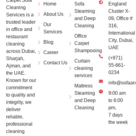
Carpet Sofa
Home
Sofa
England
Cleaning
Steaming
Cluster X-
About Us
Services is a
and Deep
09, Office #
trusted leader
Our
Cleaning
316,
in office and
Services
International
Office
restaurant
City, Dubai,
Blog
Carpet
cleaning
UAE
Shampooing
across Dubai,
Career
(+971)
Sharjah,
Curtain
Contact Us
55-661-
Ajman, and
cleaning
0234
the UAE.
services
Known for our
info@sofaan
Mattress
commitment
Steaming
9:00 am
to quality and
and Deep
to 6:00
integrity, we
Cleaning
pm,
deliver
7 days
reliable,
the week
professional
cleaning