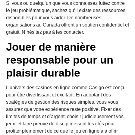
Si vous ou quelqu’un que vous connaissez luttez contre
le jeu problématique, sachez qu’il existe des ressources
disponibles pour vous aider. De nombreuses
organisations au Canada offrent un soutien confidentiel et
gratuit. N’hésitez pas à les contacter.
Jouer de manière
responsable pour un
plaisir durable
L’univers des casinos en ligne comme Casigo est conçu
pour être divertissant et excitant. En adoptant des
stratégies de gestion des risques simples, vous vous
assurez que votre expérience reste positive. Fixer des
limites de temps et d’argent, choisir judicieusement vos
jeux, et faire preuve de discipline sont les clés pour
profiter pleinement de ce que le jeu en ligne a à offrir