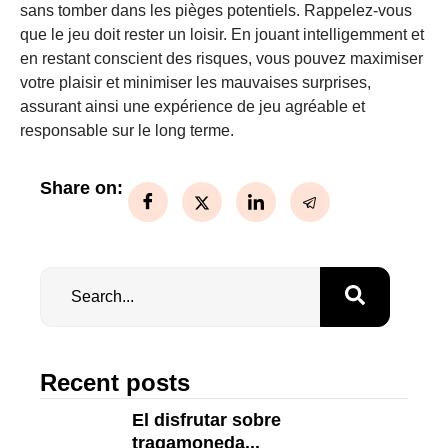
sans tomber dans les pièges potentiels. Rappelez-vous
que le jeu doit rester un loisir. En jouant intelligemment et
en restant conscient des risques, vous pouvez maximiser
votre plaisir et minimiser les mauvaises surprises,
assurant ainsi une expérience de jeu agréable et
responsable sur le long terme.
Share on:
Recent posts
El disfrutar sobre
tragamoneda...