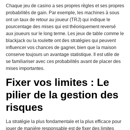
Chaque jeu de casino a ses propres règles et ses propres
probabilités de gain. Par exemple, les machines à sous
ont un taux de retour au joueur (TRJ) qui indique le
pourcentage des mises qui est théoriquement reversé
aux joueurs sur le long terme. Les jeux de table comme le
blackjack ou la roulette ont des stratégies qui peuvent
influencer vos chances de gagner, bien que la maison
conserve toujours un avantage statistique. Il est utile de
se familiariser avec ces probabilités avant de placer des
mises importantes.
Fixer vos limites : Le
pilier de la gestion des
risques
La stratégie la plus fondamentale et la plus efficace pour
jouer de manière responsable est de fixer des limites