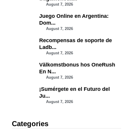
August 7, 2026
Juego Online en Argentina:
Dom...
August 7, 2026
Recompensas de soporte de
Ladb...
August 7, 2026
Välkomstbonus hos OneRush
En N...
August 7, 2026
¡Sumérgete en el Futuro del
Ju...
August 7, 2026
Categories