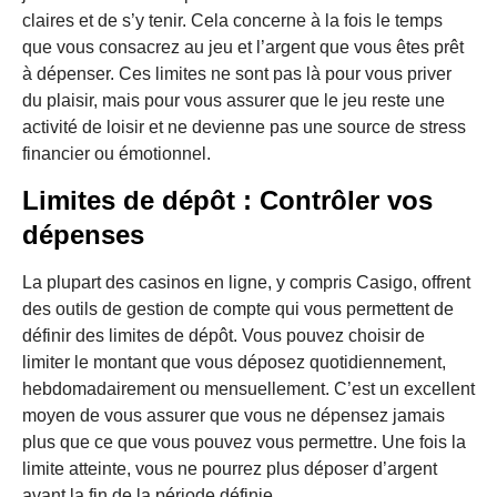
claires et de s’y tenir. Cela concerne à la fois le temps
que vous consacrez au jeu et l’argent que vous êtes prêt
à dépenser. Ces limites ne sont pas là pour vous priver
du plaisir, mais pour vous assurer que le jeu reste une
activité de loisir et ne devienne pas une source de stress
financier ou émotionnel.
Limites de dépôt : Contrôler vos
dépenses
La plupart des casinos en ligne, y compris Casigo, offrent
des outils de gestion de compte qui vous permettent de
définir des limites de dépôt. Vous pouvez choisir de
limiter le montant que vous déposez quotidiennement,
hebdomadairement ou mensuellement. C’est un excellent
moyen de vous assurer que vous ne dépensez jamais
plus que ce que vous pouvez vous permettre. Une fois la
limite atteinte, vous ne pourrez plus déposer d’argent
avant la fin de la période définie.