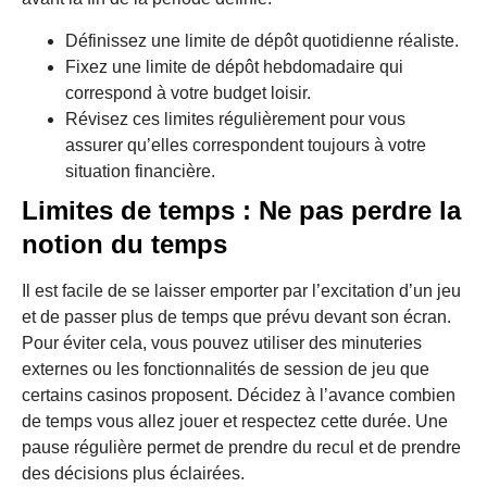
Définissez une limite de dépôt quotidienne réaliste.
Fixez une limite de dépôt hebdomadaire qui
correspond à votre budget loisir.
Révisez ces limites régulièrement pour vous
assurer qu’elles correspondent toujours à votre
situation financière.
Limites de temps : Ne pas perdre la
notion du temps
Il est facile de se laisser emporter par l’excitation d’un jeu
et de passer plus de temps que prévu devant son écran.
Pour éviter cela, vous pouvez utiliser des minuteries
externes ou les fonctionnalités de session de jeu que
certains casinos proposent. Décidez à l’avance combien
de temps vous allez jouer et respectez cette durée. Une
pause régulière permet de prendre du recul et de prendre
des décisions plus éclairées.