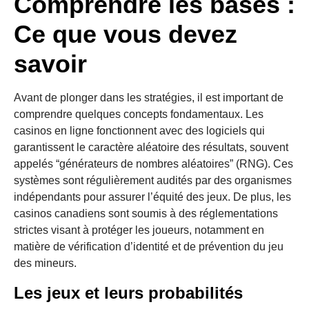
Comprendre les bases :
Ce que vous devez
savoir
Avant de plonger dans les stratégies, il est important de
comprendre quelques concepts fondamentaux. Les
casinos en ligne fonctionnent avec des logiciels qui
garantissent le caractère aléatoire des résultats, souvent
appelés “générateurs de nombres aléatoires” (RNG). Ces
systèmes sont régulièrement audités par des organismes
indépendants pour assurer l’équité des jeux. De plus, les
casinos canadiens sont soumis à des réglementations
strictes visant à protéger les joueurs, notamment en
matière de vérification d’identité et de prévention du jeu
des mineurs.
Les jeux et leurs probabilités