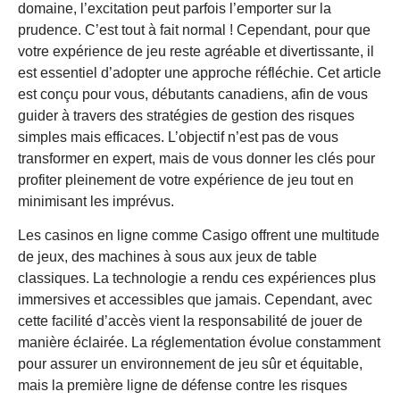
domaine, l’excitation peut parfois l’emporter sur la
prudence. C’est tout à fait normal ! Cependant, pour que
votre expérience de jeu reste agréable et divertissante, il
est essentiel d’adopter une approche réfléchie. Cet article
est conçu pour vous, débutants canadiens, afin de vous
guider à travers des stratégies de gestion des risques
simples mais efficaces. L’objectif n’est pas de vous
transformer en expert, mais de vous donner les clés pour
profiter pleinement de votre expérience de jeu tout en
minimisant les imprévus.
Les casinos en ligne comme Casigo offrent une multitude
de jeux, des machines à sous aux jeux de table
classiques. La technologie a rendu ces expériences plus
immersives et accessibles que jamais. Cependant, avec
cette facilité d’accès vient la responsabilité de jouer de
manière éclairée. La réglementation évolue constamment
pour assurer un environnement de jeu sûr et équitable,
mais la première ligne de défense contre les risques