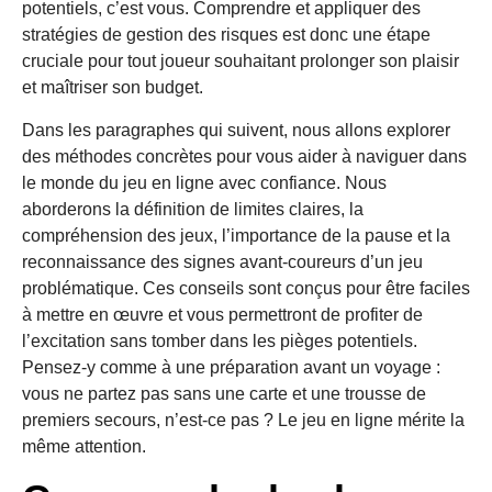
potentiels, c’est vous. Comprendre et appliquer des
stratégies de gestion des risques est donc une étape
cruciale pour tout joueur souhaitant prolonger son plaisir
et maîtriser son budget.
Dans les paragraphes qui suivent, nous allons explorer
des méthodes concrètes pour vous aider à naviguer dans
le monde du jeu en ligne avec confiance. Nous
aborderons la définition de limites claires, la
compréhension des jeux, l’importance de la pause et la
reconnaissance des signes avant-coureurs d’un jeu
problématique. Ces conseils sont conçus pour être faciles
à mettre en œuvre et vous permettront de profiter de
l’excitation sans tomber dans les pièges potentiels.
Pensez-y comme à une préparation avant un voyage :
vous ne partez pas sans une carte et une trousse de
premiers secours, n’est-ce pas ? Le jeu en ligne mérite la
même attention.