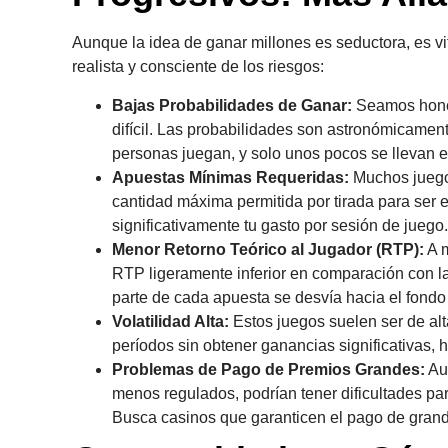
Aunque la idea de ganar millones es seductora, es vi
realista y consciente de los riesgos:
Bajas Probabilidades de Ganar:
Seamos hones
difícil. Las probabilidades son astronómicamente
personas juegan, y solo unos pocos se llevan e
Apuestas Mínimas Requeridas:
Muchos juegos
cantidad máxima permitida por tirada para ser 
significativamente tu gasto por sesión de juego.
Menor Retorno Teórico al Jugador (RTP):
A m
RTP ligeramente inferior en comparación con l
parte de cada apuesta se desvía hacia el fondo 
Volatilidad Alta:
Estos juegos suelen ser de alta
períodos sin obtener ganancias significativas, h
Problemas de Pago de Premios Grandes:
Aun
menos regulados, podrían tener dificultades pa
Busca casinos que garanticen el pago de gran