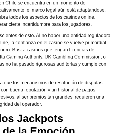
r en Chile se encuentra en un momento de
ficativamente, el marco legal aún está adaptándose.
ubra todos los aspectos de los casinos online,
rar cierta incertidumbre para los jugadores.
cientes de esto. Al no haber una entidad reguladora
line, la confianza en el casino se vuelve primordial.
dinero. Busca casinos que tengan licencias de
alta Gaming Authority, UK Gambling Commission, o
asino ha pasado rigurosas auditorías y cumple con
fica que los mecanismos de resolución de disputas
 con buena reputación y un historial de pagos
resivos, al ser premios tan grandes, requieren una
egridad del operador.
los Jackpots
á de la Emoción