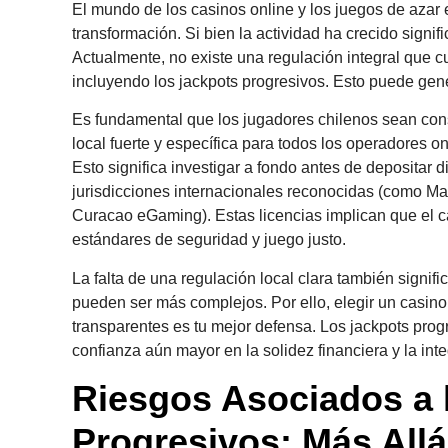
El mundo de los casinos online y los juegos de aza
transformación. Si bien la actividad ha crecido signi
Actualmente, no existe una regulación integral que c
incluyendo los jackpots progresivos. Esto puede gene
Es fundamental que los jugadores chilenos sean cons
local fuerte y específica para todos los operadores on
Esto significa investigar a fondo antes de depositar 
jurisdicciones internacionales reconocidas (como M
Curacao eGaming). Estas licencias implican que el c
estándares de seguridad y juego justo.
La falta de una regulación local clara también signi
pueden ser más complejos. Por ello, elegir un casino
transparentes es tu mejor defensa. Los jackpots prog
confianza aún mayor en la solidez financiera y la int
Riesgos Asociados a 
Progresivos: Más All