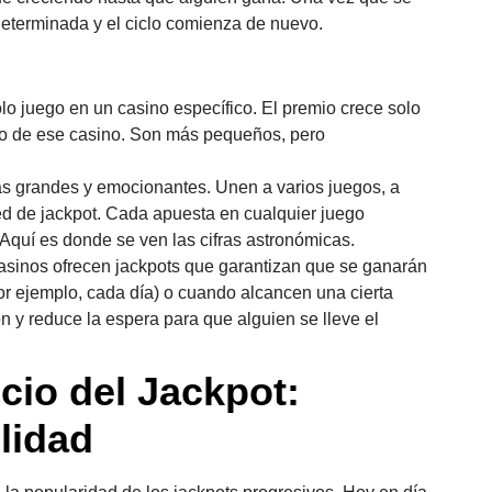
edeterminada y el ciclo comienza de nuevo.
lo juego en un casino específico. El premio crece solo
ro de ese casino. Son más pequeños, pero
s grandes y emocionantes. Unen a varios juegos, a
ed de jackpot. Cada apuesta en cualquier juego
Aquí es donde se ven las cifras astronómicas.
sinos ofrecen jackpots que garantizan que se ganarán
or ejemplo, cada día) o cuando alcancen una cierta
 y reduce la espera para que alguien se lleve el
cio del Jackpot:
lidad