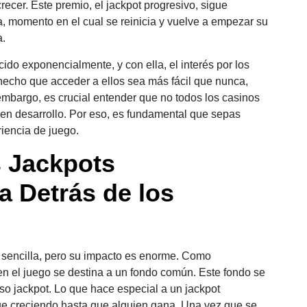
cer. Este premio, el jackpot progresivo, sigue
, momento en el cual se reinicia y vuelve a empezar su
a.
cido exponencialmente, y con ella, el interés por los
 hecho que acceder a ellos sea más fácil que nunca,
embargo, es crucial entender que no todos los casinos
á en desarrollo. Por eso, es fundamental que sepas
riencia de juego.
 Jackpots
a Detrás de los
 sencilla, pero su impacto es enorme. Como
n el juego se destina a un fondo común. Este fondo se
o jackpot. Lo que hace especial a un jackpot
gue creciendo hasta que alguien gana. Una vez que se