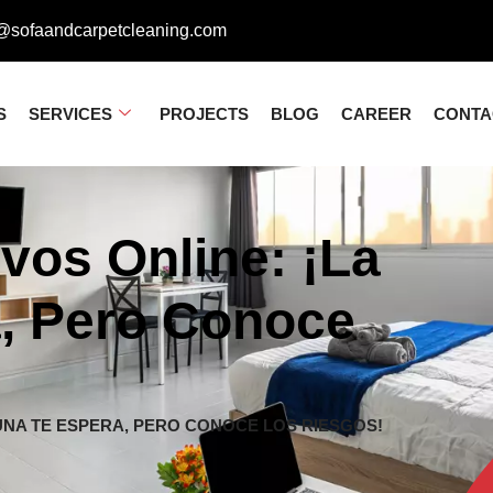
@sofaandcarpetcleaning.com
S
SERVICES
PROJECTS
BLOG
CAREER
CONTA
vos Online: ¡La
a, Pero Conoce
UNA TE ESPERA, PERO CONOCE LOS RIESGOS!