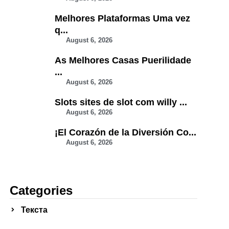
Melhores Plataformas Uma vez
q...
August 6, 2026
As Melhores Casas Puerilidade
...
August 6, 2026
Slots sites de slot com willy ...
August 6, 2026
¡El Corazón de la Diversión Co...
August 6, 2026
Categories
Текста