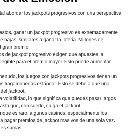
tal abordar los jackpots progresivos con una perspectiva
tos, ganar un jackpot progresivo es extremadamente
 bajas, similares a ganar la lotería. Millones de
l gran premio.
 de jackpot progresivo exigen que apuestes la
elegible para el premio mayor. Esto puede aumentar
enudo, los juegos con jackpots progresivos tienen un
as tragamonedas estándar. Esto se debe a que una
del jackpot.
 volatilidad, lo que significa que puedes pasar largos
asta que, con suerte, caiga el jackpot.
que es raro, algunos casinos, especialmente los
ra pagar premios de jackpot masivos de una sola vez.
des sumas.