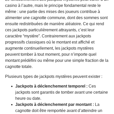
casino à l’autre, mais le principe fondamental reste le
même : une partie des mises des joueurs contribue à
alimenter une cagnotte commune, dont des sommes sont
ensuite redistribuées de manière aléatoire. Ce qui rend
ces jackpots particulièrement attrayants, c’est leur
caractère “mystère”. Contrairement aux jackpots
progressifs classiques où le montant est affiché et
augmente continuellement, les jackpots mystères
peuvent tomber à tout moment, pour n’importe quel
montant prédéfini ou même pour une simple fraction de la
cagnotte totale.
Plusieurs types de jackpots mystères peuvent exister :
Jackpots à déclenchement temporel :
Ces
jackpots sont garantis de tomber avant une certaine
heure ou date.
Jackpots à déclenchement par montant :
La
cagnotte doit être remportée avant d’atteindre un