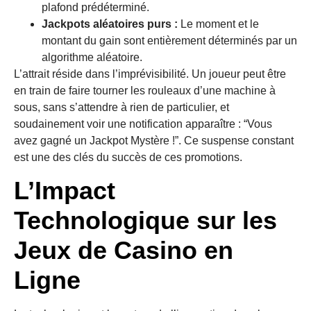
plafond prédéterminé.
Jackpots aléatoires purs :
Le moment et le
montant du gain sont entièrement déterminés par un
algorithme aléatoire.
L’attrait réside dans l’imprévisibilité. Un joueur peut être
en train de faire tourner les rouleaux d’une machine à
sous, sans s’attendre à rien de particulier, et
soudainement voir une notification apparaître : “Vous
avez gagné un Jackpot Mystère !”. Ce suspense constant
est une des clés du succès de ces promotions.
L’Impact
Technologique sur les
Jeux de Casino en
Ligne