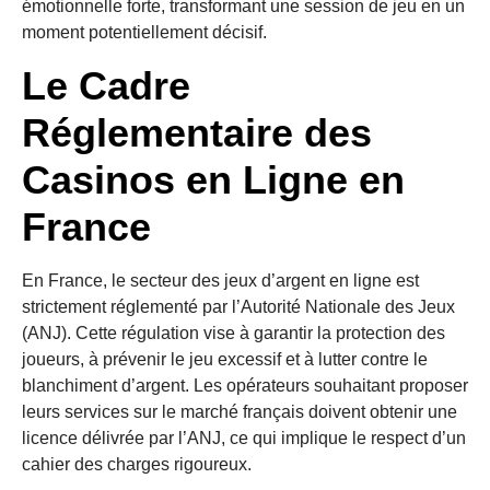
émotionnelle forte, transformant une session de jeu en un
moment potentiellement décisif.
Le Cadre
Réglementaire des
Casinos en Ligne en
France
En France, le secteur des jeux d’argent en ligne est
strictement réglementé par l’Autorité Nationale des Jeux
(ANJ). Cette régulation vise à garantir la protection des
joueurs, à prévenir le jeu excessif et à lutter contre le
blanchiment d’argent. Les opérateurs souhaitant proposer
leurs services sur le marché français doivent obtenir une
licence délivrée par l’ANJ, ce qui implique le respect d’un
cahier des charges rigoureux.