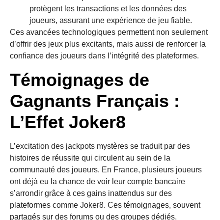
protègent les transactions et les données des
joueurs, assurant une expérience de jeu fiable.
Ces avancées technologiques permettent non seulement
d’offrir des jeux plus excitants, mais aussi de renforcer la
confiance des joueurs dans l’intégrité des plateformes.
Témoignages de
Gagnants Français :
L’Effet Joker8
L’excitation des jackpots mystères se traduit par des
histoires de réussite qui circulent au sein de la
communauté des joueurs. En France, plusieurs joueurs
ont déjà eu la chance de voir leur compte bancaire
s’arrondir grâce à ces gains inattendus sur des
plateformes comme Joker8. Ces témoignages, souvent
partagés sur des forums ou des groupes dédiés,