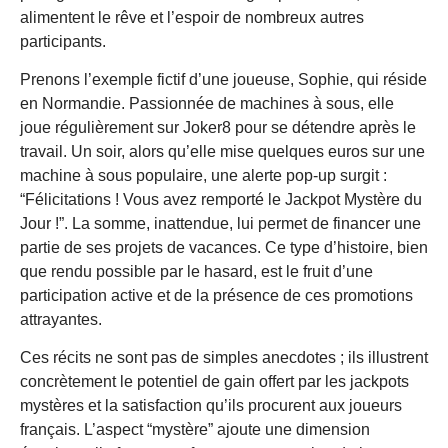
alimentent le rêve et l’espoir de nombreux autres
participants.
Prenons l’exemple fictif d’une joueuse, Sophie, qui réside
en Normandie. Passionnée de machines à sous, elle
joue régulièrement sur Joker8 pour se détendre après le
travail. Un soir, alors qu’elle mise quelques euros sur une
machine à sous populaire, une alerte pop-up surgit :
“Félicitations ! Vous avez remporté le Jackpot Mystère du
Jour !”. La somme, inattendue, lui permet de financer une
partie de ses projets de vacances. Ce type d’histoire, bien
que rendu possible par le hasard, est le fruit d’une
participation active et de la présence de ces promotions
attrayantes.
Ces récits ne sont pas de simples anecdotes ; ils illustrent
concrètement le potentiel de gain offert par les jackpots
mystères et la satisfaction qu’ils procurent aux joueurs
français. L’aspect “mystère” ajoute une dimension