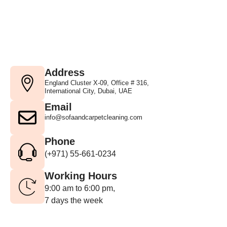
Address
England Cluster X-09, Office # 316,
International City, Dubai, UAE
Email
info@sofaandcarpetcleaning.com
Phone
(+971) 55-661-0234
Working Hours
9:00 am to 6:00 pm,
7 days the week