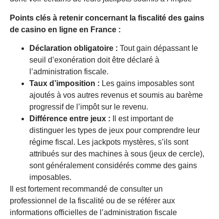
Points clés à retenir concernant la fiscalité des gains
de casino en ligne en France :
Déclaration obligatoire :
Tout gain dépassant le
seuil d’exonération doit être déclaré à
l’administration fiscale.
Taux d’imposition :
Les gains imposables sont
ajoutés à vos autres revenus et soumis au barème
progressif de l’impôt sur le revenu.
Différence entre jeux :
Il est important de
distinguer les types de jeux pour comprendre leur
régime fiscal. Les jackpots mystères, s’ils sont
attribués sur des machines à sous (jeux de cercle),
sont généralement considérés comme des gains
imposables.
Il est fortement recommandé de consulter un
professionnel de la fiscalité ou de se référer aux
informations officielles de l’administration fiscale