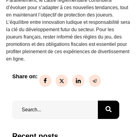
Parallèlement, le cadre réglementaire continuera
d’évoluer pour s’adapter à ces nouvelles tendances, tout
en maintenant l’objectif de protection des joueurs.
L’équilibre entre innovation ludique et responsabilité sera
la clé du développement futur du secteur. Pour les
joueurs français, rester informé des règles du jeu, des
promotions et des obligations fiscales est essentiel pour
profiter pleinement de ces expériences de divertissement
en ligne.
Share on:
Recent posts