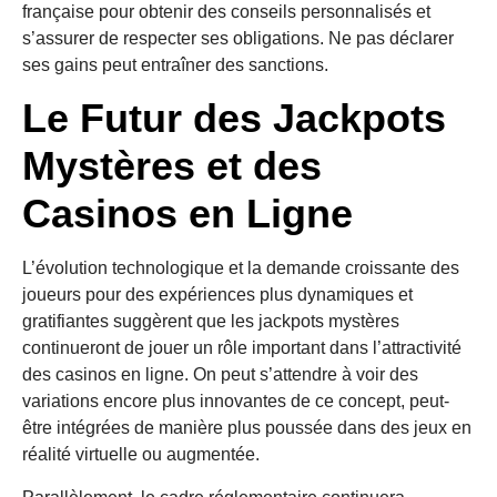
française pour obtenir des conseils personnalisés et
s’assurer de respecter ses obligations. Ne pas déclarer
ses gains peut entraîner des sanctions.
Le Futur des Jackpots
Mystères et des
Casinos en Ligne
L’évolution technologique et la demande croissante des
joueurs pour des expériences plus dynamiques et
gratifiantes suggèrent que les jackpots mystères
continueront de jouer un rôle important dans l’attractivité
des casinos en ligne. On peut s’attendre à voir des
variations encore plus innovantes de ce concept, peut-
être intégrées de manière plus poussée dans des jeux en
réalité virtuelle ou augmentée.