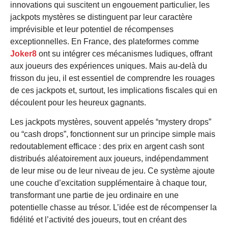
innovations qui suscitent un engouement particulier, les
jackpots mystères se distinguent par leur caractère
imprévisible et leur potentiel de récompenses
exceptionnelles. En France, des plateformes comme
Joker8
ont su intégrer ces mécanismes ludiques, offrant
aux joueurs des expériences uniques. Mais au-delà du
frisson du jeu, il est essentiel de comprendre les rouages
de ces jackpots et, surtout, les implications fiscales qui en
découlent pour les heureux gagnants.
Les jackpots mystères, souvent appelés “mystery drops”
ou “cash drops”, fonctionnent sur un principe simple mais
redoutablement efficace : des prix en argent cash sont
distribués aléatoirement aux joueurs, indépendamment
de leur mise ou de leur niveau de jeu. Ce système ajoute
une couche d’excitation supplémentaire à chaque tour,
transformant une partie de jeu ordinaire en une
potentielle chasse au trésor. L’idée est de récompenser la
fidélité et l’activité des joueurs, tout en créant des