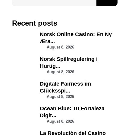
Recent posts
Norsk Online Casino: En Ny
Æra...
August 8, 2026
Norsk Spillregulering i
Hurtig...
August 8, 2026
Digitale Fairness im
Glücksspi...
August 8, 2026
Ocean Blue: Tu Fortaleza
Digit...
August 8, 2026
La Revolución del Casino