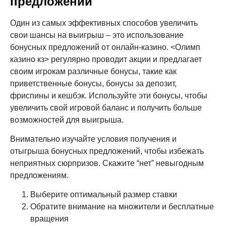
предложений
Один из самых эффективных способов увеличить
свои шансы на выигрыш – это использование
бонусных предложений от онлайн-казино. <Олимп
казино кз> регулярно проводит акции и предлагает
своим игрокам различные бонусы, такие как
приветственные бонусы, бонусы за депозит,
фриспины и кешбэк. Используйте эти бонусы, чтобы
увеличить свой игровой баланс и получить больше
возможностей для выигрыша.
Внимательно изучайте условия получения и
отыгрыша бонусных предложений, чтобы избежать
неприятных сюрпризов. Скажите “нет” невыгодным
предложениям.
Выберите оптимальный размер ставки
Обратите внимание на множители и бесплатные
вращения