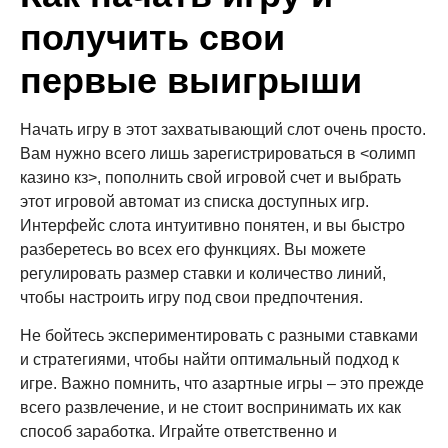
получить свои
первые выигрыши
Начать игру в этот захватывающий слот очень просто.
Вам нужно всего лишь зарегистрироваться в <олимп
казино кз>, пополнить свой игровой счет и выбрать
этот игровой автомат из списка доступных игр.
Интерфейс слота интуитивно понятен, и вы быстро
разберетесь во всех его функциях. Вы можете
регулировать размер ставки и количество линий,
чтобы настроить игру под свои предпочтения.
Не бойтесь экспериментировать с разными ставками
и стратегиями, чтобы найти оптимальный подход к
игре. Важно помнить, что азартные игры – это прежде
всего развлечение, и не стоит воспринимать их как
способ заработка. Играйте ответственно и