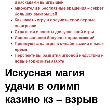
и каскадами выигрышей
Множители и бесплатные вращения – секрет
больших выигрышей
Как начать игру и получить свои первые
выигрыши
Стратегии и советы для успешной игры
Использование бонусных предложений
Преимущества игры в онлайн-казино в наше
время
Перспективы развития игровой индустрии и
новые горизонты азарта
Искусная магия
удачи в олимп
казино кз – взрыв