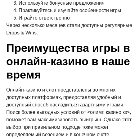
Используйте бонусные предложения
Практикуйтесь и изучайте особенности игры
Играйте ответственно
Через несколько месяцев стали доступны регулярные
Drops & Wins.
Преимущества игры в
онлайн-казино в наше
время
Онлайн-казино и слот представлены во многих
доступных платформах, предоставляя удобный и
доступный способ насладиться азартными играми.
Поиск более выгодных условий от <олимп казино кз>,
поможет вам максимизировать выигрыш. Однако этот
выбор при правильном подходе тоже может
определяемый везением и в конечном счете