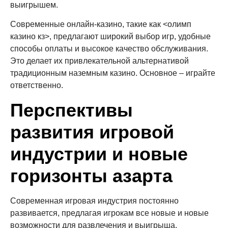
выигрышем.
Современные онлайн-казино, такие как <олимп
казино кз>, предлагают широкий выбор игр, удобные
способы оплаты и высокое качество обслуживания.
Это делает их привлекательной альтернативой
традиционным наземным казино. Основное – играйте
ответственно.
Перспективы
развития игровой
индустрии и новые
горизонты азарта
Современная игровая индустрия постоянно
развивается, предлагая игрокам все новые и новые
возможности для развлечения и выигрыша.