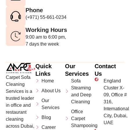
Phone
(+971) 55-661-0234
Working Hours
9:00 am to 6:00 pm,
7 days the week
Quick
Our
Contact
Links
Services
Us
Carpet Sofa
Home
Sofa
England
Cleaning
Steaming
Cluster X-
About Us
Services is a
and Deep
09, Office #
trusted leader
Our
Cleaning
316,
in office and
Services
International
Office
restaurant
City, Dubai,
Blog
Carpet
cleaning
UAE
Shampooing
across Dubai,
Career