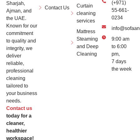
(+971)
Sharjah,
Curtain
Contact Us
55-661-
Ajman, and
cleaning
0234
the UAE.
services
Known for our
info@sofaan
Mattress
commitment
Steaming
9:00 am
to quality and
and Deep
to 6:00
integrity, we
Cleaning
pm,
deliver
7 days
reliable,
the week
professional
cleaning
tailored to
your business
needs.
Contact us
today for a
cleaner,
healthier
workspace!