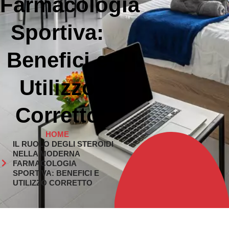
Farmacologia
Sportiva:
Benefici e
Utilizzo
Corretto
HOME
IL RUOLO DEGLI STEROIDI
NELLA MODERNA
FARMACOLOGIA
SPORTIVA: BENEFICI E
UTILIZZO CORRETTO