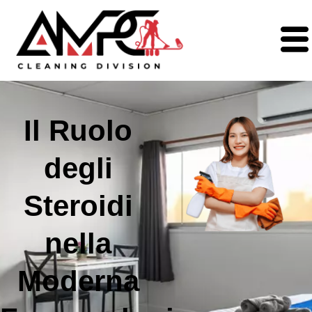
Il Ruolo
degli
Steroidi
nella
Moderna