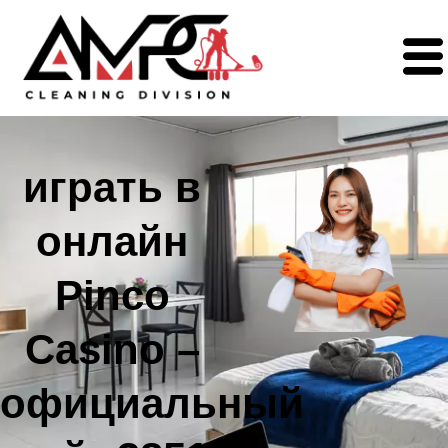
играть в
онлайн
Pinco
Casino –
официальный