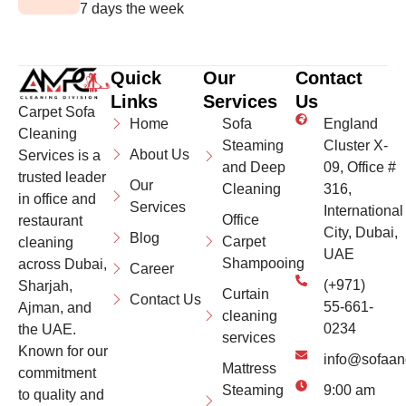
7 days the week
Quick
Our
Contact
Links
Services
Us
Carpet Sofa
Home
Sofa
England
Cleaning
Steaming
Cluster X-
About Us
Services is a
and Deep
09, Office #
trusted leader
Our
Cleaning
316,
in office and
Services
International
Office
restaurant
City, Dubai,
Blog
Carpet
cleaning
UAE
Shampooing
across Dubai,
Career
(+971)
Sharjah,
Curtain
Contact Us
55-661-
Ajman, and
cleaning
0234
the UAE.
services
Known for our
info@sofaan
Mattress
commitment
Steaming
9:00 am
to quality and