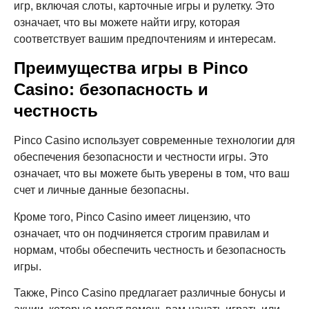
игр, включая слоты, карточные игры и рулетку. Это
означает, что вы можете найти игру, которая
соответствует вашим предпочтениям и интересам.
Преимущества игры в Pinco
Casino: безопасность и
честность
Pinco Casino использует современные технологии для
обеспечения безопасности и честности игры. Это
означает, что вы можете быть уверены в том, что ваш
счет и личные данные безопасны.
Кроме того, Pinco Casino имеет лицензию, что
означает, что он подчиняется строгим правилам и
нормам, чтобы обеспечить честность и безопасность
игры.
Также, Pinco Casino предлагает различные бонусы и