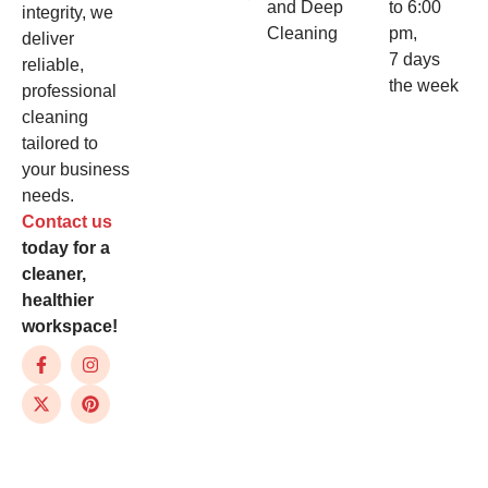
and Deep
to 6:00
integrity, we
Cleaning
pm,
deliver
7 days
reliable,
the week
professional
cleaning
tailored to
your business
needs.
Contact us
today for a
cleaner,
healthier
workspace!