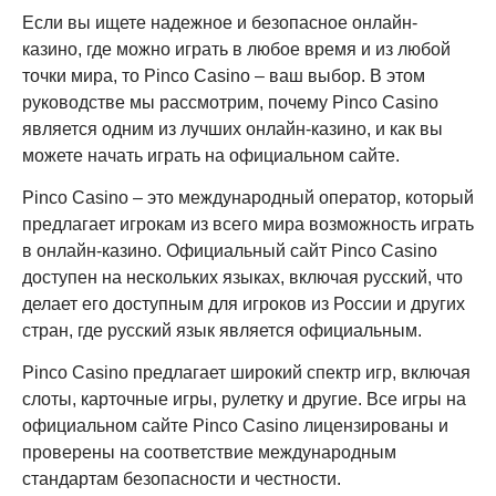
Если вы ищете надежное и безопасное онлайн-
казино, где можно играть в любое время и из любой
точки мира, то Pinco Casino – ваш выбор. В этом
руководстве мы рассмотрим, почему Pinco Casino
является одним из лучших онлайн-казино, и как вы
можете начать играть на официальном сайте.
Pinco Casino – это международный оператор, который
предлагает игрокам из всего мира возможность играть
в онлайн-казино. Официальный сайт Pinco Casino
доступен на нескольких языках, включая русский, что
делает его доступным для игроков из России и других
стран, где русский язык является официальным.
Pinco Casino предлагает широкий спектр игр, включая
слоты, карточные игры, рулетку и другие. Все игры на
официальном сайте Pinco Casino лицензированы и
проверены на соответствие международным
стандартам безопасности и честности.