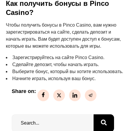
Как получить бонусы в Pinco
Casino?
Чтобы получить бонусы в Pinco Casino, вам нужно
зарегистрироваться на сайте, сделать депозит и
начать играть. Вам будет доступен доступ к бонусам,
которые вы можете использовать для игры.
Зарегистрируйтесь на сайте Pinco Casino.
Сделайте депозит, чтобы начать играть.
Выберите бонус, который вы хотите использовать.
Начните играть, используя ваш бонус.
Share on: