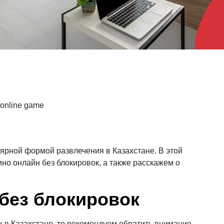
лярной формой развлечения в Казахстане. В этой
но онлайн без блокировок, а также расскажем о
 без блокировок
к в Казахстане, то рекомендуем обратить внимание