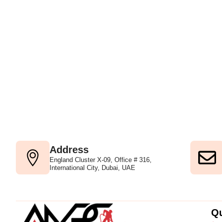
Address
England Cluster X-09, Office # 316,
International City, Dubai, UAE
Qu